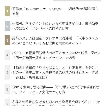
研修は「10％のオマケ」ではない——AI時代の経験学習加
1
速術
生成AIがマネジメントにもたらす本質的変化は、業務効率
2
化ではなく「メンバーへの向き合い方」
給与システムは国産、タレマネは海外製 「人事システム
3
のいいとこ取り」が進む理由と成功のポイント
パート・有期雇用労働法の改正とは？ 2026年10月に変わる
4
「同一労働同一賃金ガイドライン」の内容
【動画】研修の「やりっぱなし」と「行動変容」を分けた
5
もの〜川崎重工業・人事担当者の執念の取り組み～（喜瀬
川蒼太氏・坂井風太氏）
1on1が空回りする理由——「投げ手」だけでは醸成されな
6
い、フィードバック文化のつくり方
AI導入の明暗を分けるものとは？松尾研究所×ビズリーチが
7