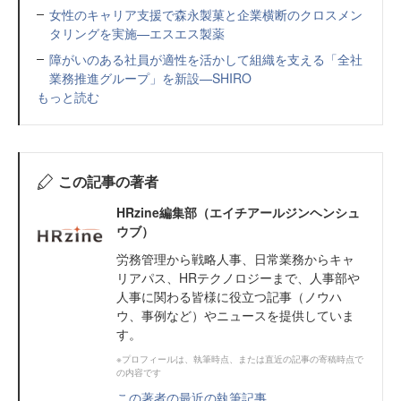
女性のキャリア支援で森永製菓と企業横断のクロスメン
タリングを実施—エスエス製薬
障がいのある社員が適性を活かして組織を支える「全社
業務推進グループ」を新設—SHIRO
もっと読む
この記事の著者
HRzine編集部（エイチアールジンヘンシュ
ウブ）
労務管理から戦略人事、日常業務からキャ
リアパス、HRテクノロジーまで、人事部や
人事に関わる皆様に役立つ記事（ノウハ
ウ、事例など）やニュースを提供していま
す。
※プロフィールは、執筆時点、または直近の記事の寄稿時点で
の内容です
この著者の最近の執筆記事