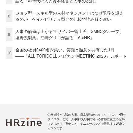
語る「AI時代の人的資本経営と人事の役割」
ジョブ型・スキル型の人材マネジメントはなぜ限界を迎え
8
るのか ケイパビリティ型との比較で読み解く違い
人事の価値は上がる?! サイバー曽山氏、SMBCグループ、
9
塩野義製薬、江崎グリコが語る「AI×HR」
全国の社員2400名が集い、笑顔と熱意を共有した1日
10
――「ALL TORIDOLL ハピカン MEETING 2026」レポート
労務管理から戦略人事、日常業務からキャリアパス、HRテ
クノロジーまで、人事部や人事に関わる皆様に役立つ記事
（ノウハウ、事例など）やニュースなどを提供するWebマ
ガジンです。