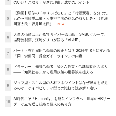
のいいとこ取り」が進む理由と成功のポイント
【動画】研修の「やりっぱなし」と「行動変容」を分けた
5
もの〜川崎重工業・人事担当者の執念の取り組み～（喜瀬
川蒼太氏・坂井風太氏）
NEW
人事の価値は上がる?! サイバー曽山氏、SMBCグループ、
6
塩野義製薬、江崎グリコが語る「AI×HR」
パート・有期雇用労働法の改正とは？ 2026年10月に変わる
7
「同一労働同一賃金ガイドライン」の内容
ドラッカー「知識労働者」論とAI政策・労基法改正の拡大
8
——「知識社会」から雇用政策の世界観を捉える
ジョブ型・スキル型の人材マネジメントはなぜ限界を迎え
9
るのか ケイパビリティ型との比較で読み解く違い
AI時代こそ「Humanity」を経営インフラへ 世界のHRリー
10
ダーが立ち返る組織と個人のあり方