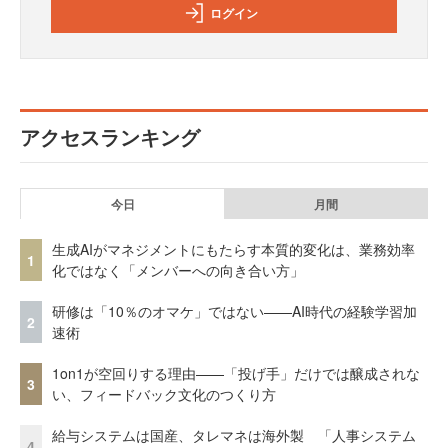
ログイン
アクセスランキング
今日
月間
生成AIがマネジメントにもたらす本質的変化は、業務効率
1
化ではなく「メンバーへの向き合い方」
研修は「10％のオマケ」ではない——AI時代の経験学習加
2
速術
1on1が空回りする理由——「投げ手」だけでは醸成されな
3
い、フィードバック文化のつくり方
給与システムは国産、タレマネは海外製 「人事システム
4