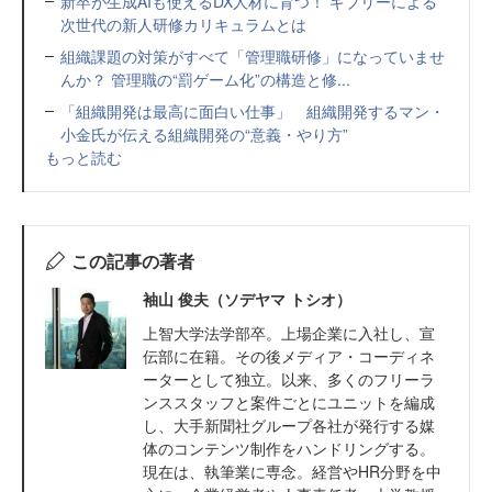
新卒が生成AIも使えるDX人材に育つ！ ギブリーによる
次世代の新人研修カリキュラムとは
組織課題の対策がすべて「管理職研修」になっていませ
んか？ 管理職の“罰ゲーム化”の構造と修...
「組織開発は最高に面白い仕事」 組織開発するマン・
小金氏が伝える組織開発の“意義・やり方”
もっと読む
この記事の著者
袖山 俊夫（ソデヤマ トシオ）
上智大学法学部卒。上場企業に入社し、宣
伝部に在籍。その後メディア・コーディネ
ーターとして独立。以来、多くのフリーラ
ンススタッフと案件ごとにユニットを編成
し、大手新聞社グループ各社が発行する媒
体のコンテンツ制作をハンドリングする。
現在は、執筆業に専念。経営やHR分野を中