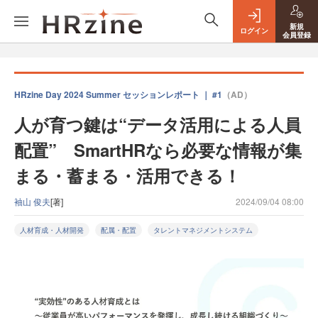
新規
ログイン
会員登録
HRzine Day 2024 Summer セッションレポート ｜ #1
（AD）
人が育つ鍵は“データ活用による人員
配置” SmartHRなら必要な情報が集
まる・蓄まる・活用できる！
袖山 俊夫
[著]
2024/09/04 08:00
人材育成・人材開発
配属・配置
タレントマネジメントシステム