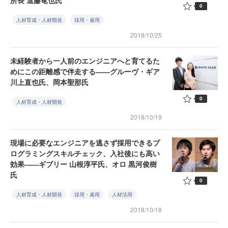
所長 進藤竜也氏
0
人材育成・人材開発
採用・雇用
2018/10/25
未経験者から一人前のエンジニアへと育てるた
めにこの距離感で伴走する――グルーヴ・ギア
川上直也氏、岡本聖那氏
0
人材育成・人材開発
2018/10/19
現場に必要なエンジニアを逃さず採用できるプ
ログラミングスキルチェック、入社後にも高い
効果――ギブリー 山根淳平氏、オロ 黒河俊樹
氏
0
人材育成・人材開発
採用・雇用
人材活用
2018/10/18