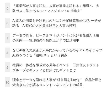
「事業部が人事を語り、人事が事業を語れる」組織へ 大
5
阪ガスに学ぶ“タレントマネジメントの推進力”
AI導入の明暗を分けるものとは？松尾研究所×ビズリーチが
6
語る「AI時代の人的資本経営と人事の役割」
データで見る、ピープルマネジメントにおける生成AI活用
7
の実態——管理職の半数以上がすでに活用中
なぜAI導入の成否が人事にかかっているのか？AIネイティブ
8
組織をつくる「組織OS」という視点
社員の一体感を醸成する周年イベント 三井住友トラスト
9
グループがギフティと仕掛けたギフトとは
理念とデータを語れる人事が“経営層を動かす” 良品計画と
10
焼肉きんぐが語るタレントマネジメントの成果