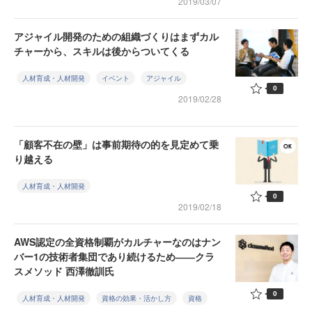
2019/03/07
アジャイル開発のための組織づくりはまずカル
チャーから、スキルは後からついてくる
人材育成・人材開発
イベント
アジャイル
0
2019/02/28
「顧客不在の壁」は事前期待の的を見定めて乗
り越える
人材育成・人材開発
0
2019/02/18
AWS認定の全資格制覇がカルチャーなのはナン
バー1の技術者集団であり続けるため――クラ
スメソッド 西澤徹訓氏
0
人材育成・人材開発
資格の効果・活かし方
資格