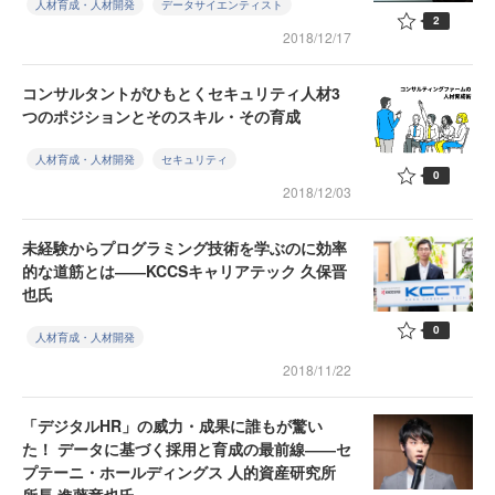
人材育成・人材開発
データサイエンティスト
2
2018/12/17
コンサルタントがひもとくセキュリティ人材3
つのポジションとそのスキル・その育成
人材育成・人材開発
セキュリティ
0
2018/12/03
未経験からプログラミング技術を学ぶのに効率
的な道筋とは――KCCSキャリアテック 久保晋
也氏
0
人材育成・人材開発
2018/11/22
「デジタルHR」の威力・成果に誰もが驚い
た！ データに基づく採用と育成の最前線――セ
プテーニ・ホールディングス 人的資産研究所