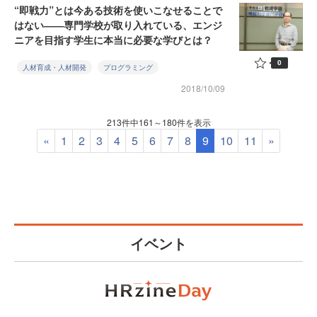
“即戦力”とは今ある技術を使いこなせることで
はない――専門学校が取り入れている、エンジ
ニアを目指す学生に本当に必要な学びとは？
0
人材育成・人材開発
プログラミング
2018/10/09
213件中161～180件を表示
«
1
2
3
4
5
6
7
8
9
10
11
»
イベント