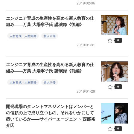
2019/02/06
エンジニア育成の生産性を高める新人教育の仕
組み――万葉 大場寧子氏 講演録《後編》
人材育成・人材開発
新人研修
0
2019/01/31
エンジニア育成の生産性を高める新人教育の仕
組み――万葉 大場寧子氏 講演録《前編》
人材育成・人材開発
新人研修
0
2019/01/29
開発現場のタレントマネジメントはメンバーと
の信頼の上で成り立つもの、それをいかにして
築いているか――サイバーエージェント 西部裕
介氏
0