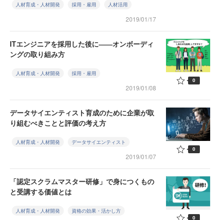
人材育成・人材開発
採用・雇用
人材活用
2019/01/17
ITエンジニアを採用した後に――オンボーディ
ングの取り組み方
人材育成・人材開発
採用・雇用
0
2019/01/08
データサイエンティスト育成のために企業が取
り組むべきことと評価の考え方
人材育成・人材開発
データサイエンティスト
0
2019/01/07
「認定スクラムマスター研修」で身につくもの
と受講する価値とは
人材育成・人材開発
資格の効果・活かし方
0