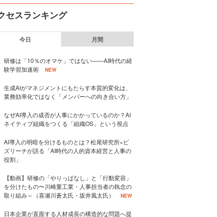
クセスランキング
今日
月間
研修は「10％のオマケ」ではない——AI時代の経
験学習加速術
NEW
生成AIがマネジメントにもたらす本質的変化は、
業務効率化ではなく「メンバーへの向き合い方」
なぜAI導入の成否が人事にかかっているのか？AI
ネイティブ組織をつくる「組織OS」という視点
AI導入の明暗を分けるものとは？松尾研究所×ビ
ズリーチが語る「AI時代の人的資本経営と人事の
役割」
【動画】研修の「やりっぱなし」と「行動変容」
を分けたもの〜川崎重工業・人事担当者の執念の
取り組み～（喜瀬川蒼太氏・坂井風太氏）
NEW
日本企業が直面する人材成長の構造的な問題へ提