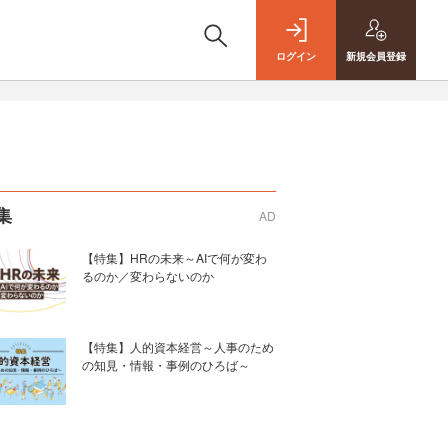
ログイン
新規
会員登録
集
AD
【特集】HRの未来～AIで何が変わ
るのか／変わらないのか
【特集】人的資本経営～人事のため
の知見・情報・事例のひろば～