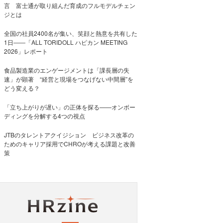
言 富士通が取り組んだ育成のフルモデルチェン
ジとは
全国の社員2400名が集い、笑顔と熱意を共有した
1日――「ALL TORIDOLL ハピカン MEETING
2026」レポート
食品製造業のエンゲージメントは「課長層の失
速」が顕著 “経営と現場をつなげない中間層”を
どう変える？
「立ち上がりが遅い」の正体を探る——オンボー
ディングを分解する4つの視点
JTBのタレントアクイジション ビジネス改革の
ためのキャリア採用でCHROが考える課題と改善
策