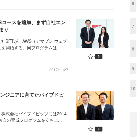
6
Sコースを追加、まず自社エン
7
まり
BFTが、AWS（アマゾン ウェブ
を開始する。同プログラムは...
8
0
9
2017/11/27
10
エンジニアに育てたパイプドビ
式会社パイプドビッツには2014
独自の育成プログラムを立ち上...
0