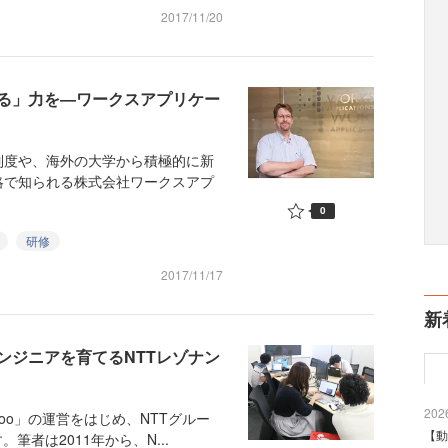
2017/11/20
る」力を―ワークスアプリケー
度や、海外の大学から積極的に新
略で知られる株式会社ワークスアプ
0
研修
2017/11/17
新
ンジニアを育てるNTTレゾナン
2026
o」の運営をはじめ、NTTグルー
【動
筆者は2011年から、N...