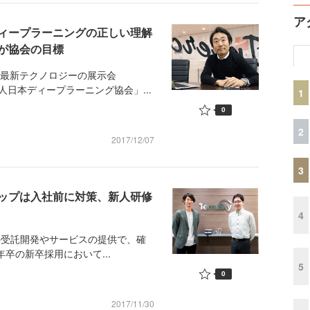
ア
ィープラーニングの正しい理解
が協会の目標
た最新テクノロジーの展示会
法人日本ディープラーニング協会」...
1
0
2
2017/12/07
3
ップは入社前に対策、新人研修
4
での受託開発やサービスの提供で、確
卒の新卒採用において...
5
0
2017/11/30