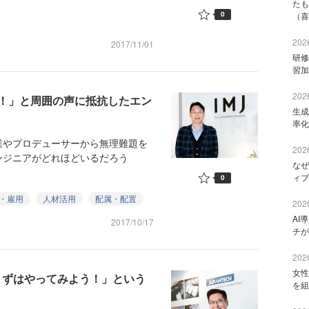
たも
0
（喜
2026
2017/11/01
研修
習加
2026
！」と周囲の声に抵抗したエン
生成
率化
やプロデューサーから無理難題を
2026
ンジニアがどれほどいるだろう
なぜ
ィブ
0
・雇用
人材活用
配属・配置
2026
AI
2017/10/17
チが
2026
女性
まずはやってみよう！」という
を組