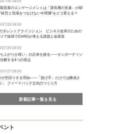
/07/30 08:00
製造業のエンゲージメントは「課長層の失速」が顕
“経営と現場をつなげない中間層”をどう変える？
/07/29 08:00
Bのタレントアクイジション ビジネス改革のための
リア採用でCHROが考える課題と改善策
/07/28 08:00
ち上がりが遅い」の正体を探る——オンボーディン
分解する4つの視点
/07/27 08:00
n1が空回りする理由——「投げ手」だけでは醸成さ
い、フィードバック文化のつくり方
新着記事一覧を見る
ベント