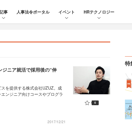
記事
人事法令ポータル
イベント
HRテクノロジー
特
ンジニア就活で採用後の“伸
スを提供する株式会社UZUZ。成
ラエンジニア向けコースやプログラ
0
2017/12/21