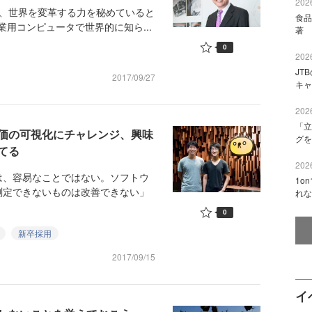
2026
、世界を変革する力を秘めていると
食品
業用コンピュータで世界的に知ら...
著 
0
2026
JT
2017/09/27
キャ
2026
「立
価の可視化にチャレンジ、興味
グを
てる
2026
、容易なことではない。ソフトウ
1o
測定できないものは改善できない」
れな
0
新卒採用
2017/09/15
イ