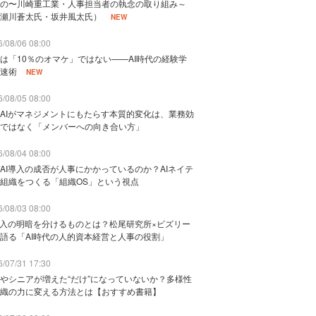
の〜川崎重工業・人事担当者の執念の取り組み～
瀬川蒼太氏・坂井風太氏）
NEW
/08/06 08:00
は「10％のオマケ」ではない——AI時代の経験学
速術
NEW
/08/05 08:00
AIがマネジメントにもたらす本質的変化は、業務効
ではなく「メンバーへの向き合い方」
/08/04 08:00
AI導入の成否が人事にかかっているのか？AIネイテ
組織をつくる「組織OS」という視点
/08/03 08:00
導入の明暗を分けるものとは？松尾研究所×ビズリー
語る「AI時代の人的資本経営と人事の役割」
/07/31 17:30
やシニアが増えた“だけ”になっていないか？多様性
織の力に変える方法とは【おすすめ書籍】