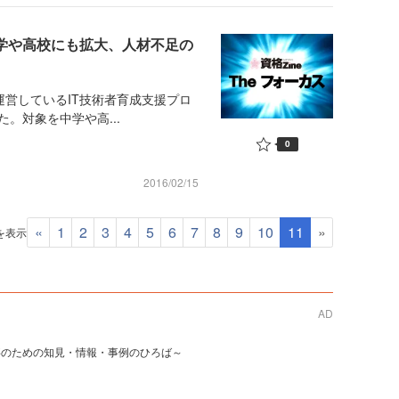
yを中学や高校にも拡大、人材不足の
営しているIT技術者育成支援プロ
した。対象を中学や高...
0
2016/02/15
«
1
2
3
4
5
6
7
8
9
10
11
»
件を表示
AD
事のための知見・情報・事例のひろば～