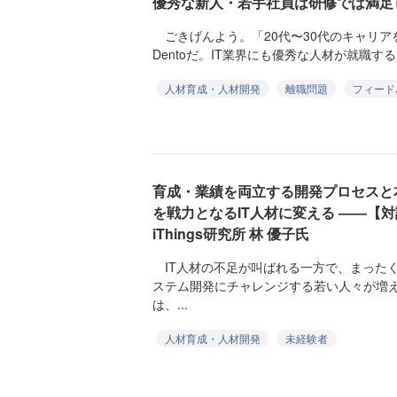
優秀な新人・若手社員は研修では満足
ごきげんよう。「20代〜30代のキャリア
Dentoだ。IT業界にも優秀な人材が就職す
人材育成・人材開発
離職問題
フィード
育成・業績を両立する開発プロセスと
を戦力となるIT人材に変える ――【対談
iThings研究所 林 優子氏
IT人材の不足が叫ばれる一方で、まった
ステム開発にチャレンジする若い人々が増
は、...
人材育成・人材開発
未経験者