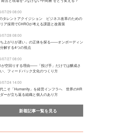
“経営と現場をつなげない中間層”をどう変える？
/07/29 08:00
Bのタレントアクイジション ビジネス改革のための
リア採用でCHROが考える課題と改善策
/07/28 08:00
ち上がりが遅い」の正体を探る——オンボーディン
分解する4つの視点
/07/27 08:00
n1が空回りする理由——「投げ手」だけでは醸成さ
い、フィードバック文化のつくり方
/07/24 14:00
時代こそ「Humanity」を経営インフラへ 世界のHR
ダーが立ち返る組織と個人のあり方
新着記事一覧を見る