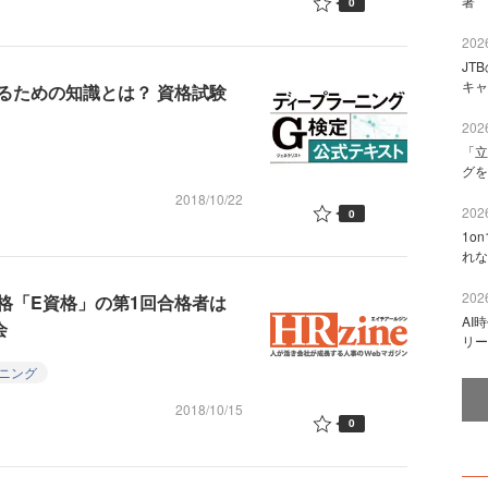
著 
0
2026
JT
キャ
るための知識とは？ 資格試験
2026
「立
グを
2018/10/22
2026
0
1o
れな
2026
格「E資格」の第1回合格者は
AI
会
リー
ニング
2018/10/15
0