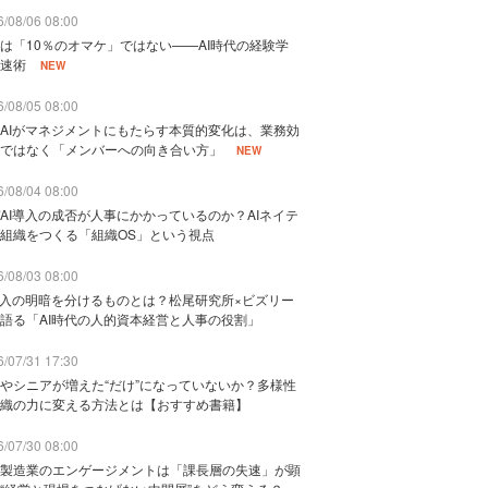
/08/06 08:00
は「10％のオマケ」ではない——AI時代の経験学
速術
NEW
/08/05 08:00
AIがマネジメントにもたらす本質的変化は、業務効
ではなく「メンバーへの向き合い方」
NEW
/08/04 08:00
AI導入の成否が人事にかかっているのか？AIネイテ
組織をつくる「組織OS」という視点
/08/03 08:00
導入の明暗を分けるものとは？松尾研究所×ビズリー
語る「AI時代の人的資本経営と人事の役割」
/07/31 17:30
やシニアが増えた“だけ”になっていないか？多様性
織の力に変える方法とは【おすすめ書籍】
/07/30 08:00
製造業のエンゲージメントは「課長層の失速」が顕