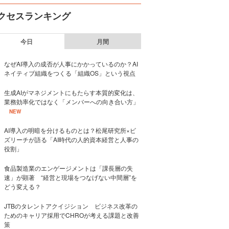
クセスランキング
今日
月間
なぜAI導入の成否が人事にかかっているのか？AI
ネイティブ組織をつくる「組織OS」という視点
生成AIがマネジメントにもたらす本質的変化は、
業務効率化ではなく「メンバーへの向き合い方」
NEW
AI導入の明暗を分けるものとは？松尾研究所×ビ
ズリーチが語る「AI時代の人的資本経営と人事の
役割」
食品製造業のエンゲージメントは「課長層の失
速」が顕著 “経営と現場をつなげない中間層”を
どう変える？
JTBのタレントアクイジション ビジネス改革の
ためのキャリア採用でCHROが考える課題と改善
策