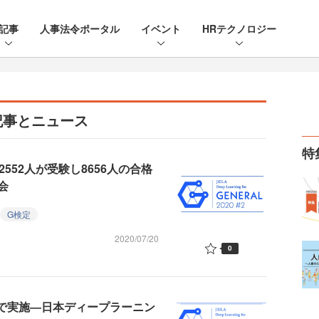
記事
人事法令ポータル
イベント
HRテクノロジー
記事とニュース
特
2552人が受験し8656人の合格
会
G検定
2020/07/20
0
額で実施―日本ディープラーニン