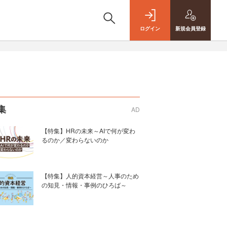
ログイン
新規
会員登録
集
AD
【特集】HRの未来～AIで何が変わ
るのか／変わらないのか
【特集】人的資本経営～人事のため
の知見・情報・事例のひろば～