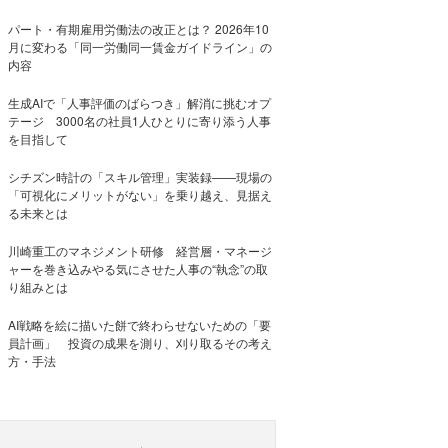
パート・有期雇用労働法の改正とは？ 2026年10
月に変わる「同一労働同一賃金ガイドライン」の
内容
生成AIで「人事評価のばらつき」解消に挑むオプ
テージ 3000名の社員1人ひとりに寄り添う人事
を目指して
シチズン時計の「スキル管理」実装録——現場の
「可視化にメリットがない」を乗り越え、見据え
る未来とは
川崎重工のマネジメント研修 経営層・マネージ
ャーを巻き込みやる気にさせた人事の“執念”の取
り組みとは
AI戦略を絵に描いた餅で終わらせないための「要
員計画」 投資の成果を測り、刈り取るその考え
方・手法