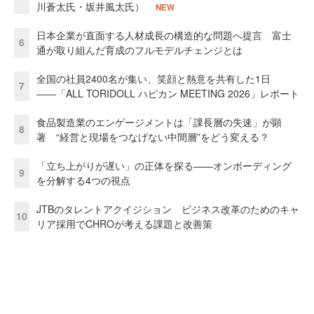
川蒼太氏・坂井風太氏）
NEW
日本企業が直面する人材成長の構造的な問題へ提言 富士
6
通が取り組んだ育成のフルモデルチェンジとは
全国の社員2400名が集い、笑顔と熱意を共有した1日
7
――「ALL TORIDOLL ハピカン MEETING 2026」レポート
食品製造業のエンゲージメントは「課長層の失速」が顕
8
著 “経営と現場をつなげない中間層”をどう変える？
「立ち上がりが遅い」の正体を探る——オンボーディング
9
を分解する4つの視点
JTBのタレントアクイジション ビジネス改革のためのキャ
10
リア採用でCHROが考える課題と改善策