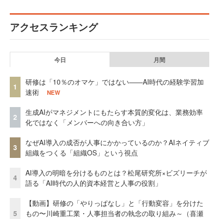
アクセスランキング
今日
月間
研修は「10％のオマケ」ではない——AI時代の経験学習加
1
速術
NEW
生成AIがマネジメントにもたらす本質的変化は、業務効率
2
化ではなく「メンバーへの向き合い方」
なぜAI導入の成否が人事にかかっているのか？AIネイティブ
3
組織をつくる「組織OS」という視点
AI導入の明暗を分けるものとは？松尾研究所×ビズリーチが
4
語る「AI時代の人的資本経営と人事の役割」
【動画】研修の「やりっぱなし」と「行動変容」を分けた
5
もの〜川崎重工業・人事担当者の執念の取り組み～（喜瀬