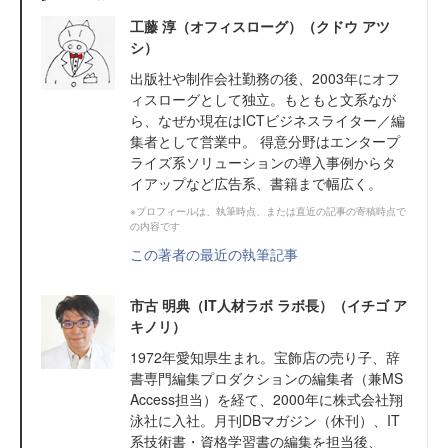
工藤 淳（オフィスローグ）（クドウ アツ
シ）
出版社や制作会社勤務の後、2003年にオフ
ィスローグとして独立。もともと文系なが
ら、なぜか現在はICTビジネスライター／編
集者として営業中。 得意分野はエンタープ
ライズ系ソリューションの導入事例からタ
イアップなど広告系、書籍まで幅広く。
※プロフィールは、執筆時点、または直近の記事の寄稿時点で
の内容です
この著者の最近の執筆記事
市古 明典（IT人材ラボ ラボ長）（イチゴ ア
キノリ）
1972年愛知県生まれ。宝飾店の売り子、辞
書専門編集プロダクションの編集者（兼MS
Access担当）を経て、2000年に株式会社翔
泳社に入社。月刊DBマガジン（休刊）、IT
系技術書・資格学習書の編集を担当後、