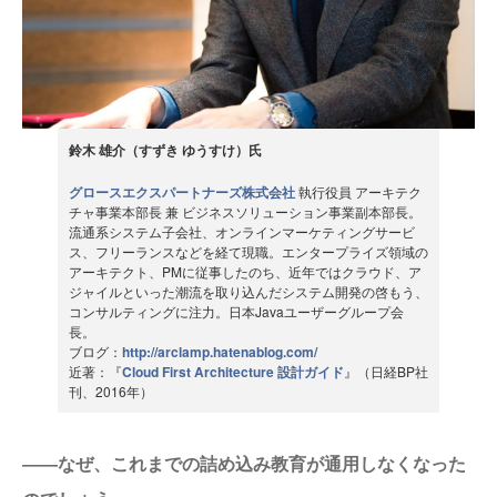
鈴木 雄介（すずき ゆうすけ）氏
グロースエクスパートナーズ株式会社
執行役員 アーキテク
チャ事業本部長 兼 ビジネスソリューション事業副本部長。
流通系システム子会社、オンラインマーケティングサービ
ス、フリーランスなどを経て現職。エンタープライズ領域の
アーキテクト、PMに従事したのち、近年ではクラウド、ア
ジャイルといった潮流を取り込んだシステム開発の啓もう、
コンサルティングに注力。日本Javaユーザーグループ会
長。
ブログ：
http://arclamp.hatenablog.com/
近著：『
Cloud First Architecture 設計ガイド
』（日経BP社
刊、2016年）
――なぜ、これまでの詰め込み教育が通用しなくなった