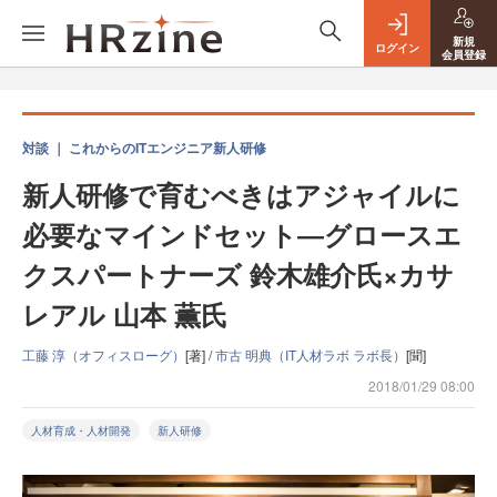
新規
ログイン
会員登録
対談 ｜ これからのITエンジニア新人研修
新人研修で育むべきはアジャイルに
必要なマインドセット―グロースエ
クスパートナーズ 鈴木雄介氏×カサ
レアル 山本 薫氏
工藤 淳（オフィスローグ）
[著] /
市古 明典（IT人材ラボ ラボ長）
[聞]
2018/01/29 08:00
人材育成・人材開発
新人研修