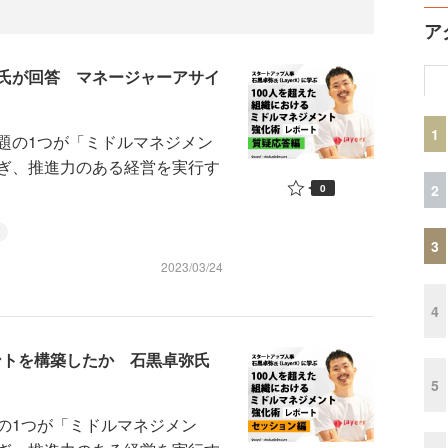
ア
氏が回答 マネージャーアサイ
1
題の1つが「ミドルマネジメン
ぎ、推進力のある経営を実行す
2
0
3
2023/03/24
4
メントを構築したか 石黒卓弥氏
5
の1つが「ミドルマネジメン