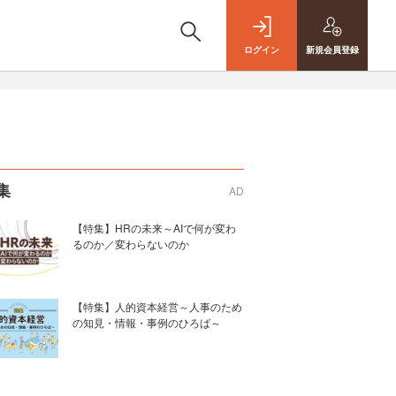
ログイン
新規
会員登録
集
AD
【特集】HRの未来～AIで何が変わ
るのか／変わらないのか
【特集】人的資本経営～人事のため
の知見・情報・事例のひろば～