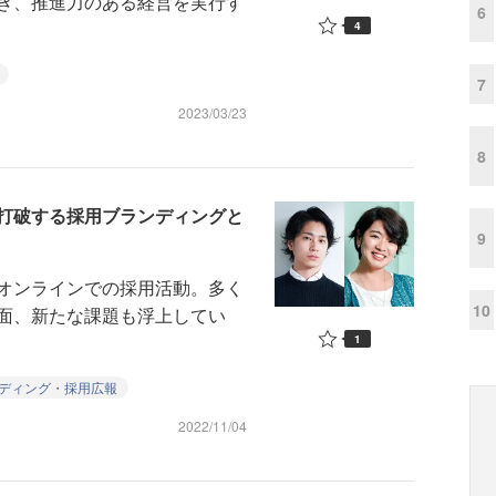
ぎ、推進力のある経営を実行す
6
4
7
2023/03/23
8
打破する採用ブランディングと
9
オンラインでの採用活動。多く
10
面、新たな課題も浮上してい
1
ディング・採用広報
2022/11/04