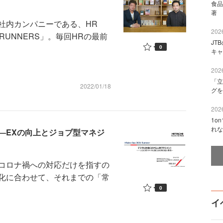
食品
著 
社内カンパニーである、HR
2026
R RUNNERS」。毎回HRの最前
JT
0
キャ
2026
「立
2022/01/18
グを
2026
1o
れな
―EXの向上とジョブ型マネジ
コロナ禍への対応だけを指すの
化に合わせて、それまでの「常
0
イ