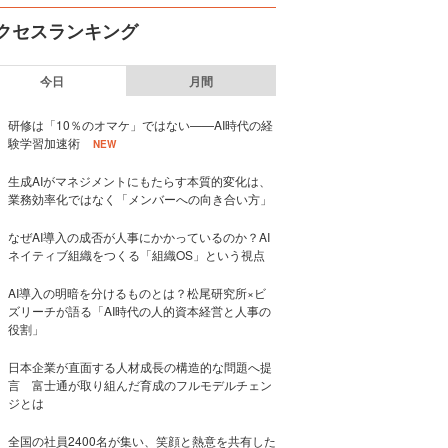
クセスランキング
今日
月間
研修は「10％のオマケ」ではない——AI時代の経
験学習加速術
NEW
生成AIがマネジメントにもたらす本質的変化は、
業務効率化ではなく「メンバーへの向き合い方」
なぜAI導入の成否が人事にかかっているのか？AI
ネイティブ組織をつくる「組織OS」という視点
AI導入の明暗を分けるものとは？松尾研究所×ビ
ズリーチが語る「AI時代の人的資本経営と人事の
役割」
日本企業が直面する人材成長の構造的な問題へ提
言 富士通が取り組んだ育成のフルモデルチェン
ジとは
全国の社員2400名が集い、笑顔と熱意を共有した