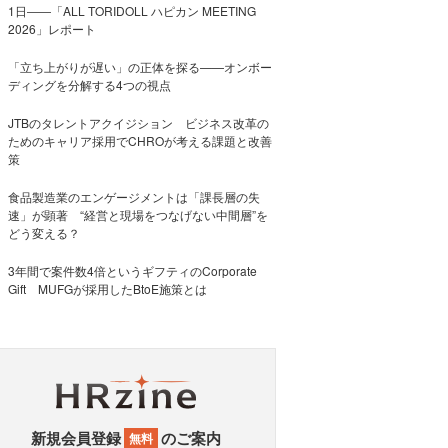
1日――「ALL TORIDOLL ハピカン MEETING
2026」レポート
「立ち上がりが遅い」の正体を探る——オンボー
ディングを分解する4つの視点
JTBのタレントアクイジション ビジネス改革の
ためのキャリア採用でCHROが考える課題と改善
策
食品製造業のエンゲージメントは「課長層の失
速」が顕著 “経営と現場をつなげない中間層”を
どう変える？
3年間で案件数4倍というギフティのCorporate
Gift MUFGが採用したBtoE施策とは
新規会員登録
のご案内
無料