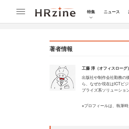
特集
ニュース
著者情報
工藤 淳（オフィスローグ
出版社や制作会社勤務の後
ら、なぜか現在はICTビ
プライズ系ソリューショ
※プロフィールは、執筆