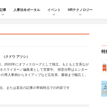
記事
人事法令ポータル
イベント
HRテクノロジー
特
）（クドウ アツシ）
、2003年にオフィスローグとして独立。もともと文系なが
ジネスライター／編集者として営業中。 得意分野はエンター
ンの導入事例からタイアップなど広告系、書籍まで幅広く。
時点、または直近の記事の寄稿時点での内容です