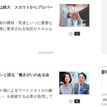
は絶大 スカウトからプロパー
材の獲得・育成といった重要な
務に要求される知見やスキルも
1
2022/06/23
新
パンと語る「働きがいのある会
ナ禍によるワークスタイルの劇
2026
い」を模索する企業が急増して
【動
0
たも