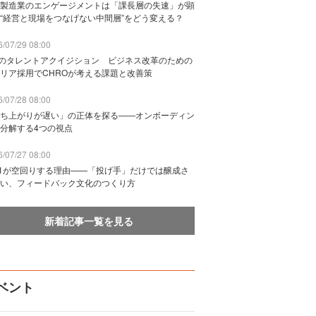
製造業のエンゲージメントは「課長層の失速」が顕
“経営と現場をつなげない中間層”をどう変える？
/07/29 08:00
Bのタレントアクイジション ビジネス改革のための
リア採用でCHROが考える課題と改善策
/07/28 08:00
ち上がりが遅い」の正体を探る——オンボーディン
分解する4つの視点
/07/27 08:00
n1が空回りする理由——「投げ手」だけでは醸成さ
い、フィードバック文化のつくり方
新着記事一覧を見る
ベント