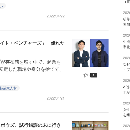
（喜
い
2026
2022/04/22
研修
習加
2026
生成
ライト・ベンチャーズ」 優れた
率化
2026
が存在感を増す中で、起業を
なぜ
安定した職場や身分を捨てて、
ィブ
2
2026
AI
起業家人材
チが
2022/04/21
2026
女性
を組
サイボウズ、試行錯誤の末に行き
2026