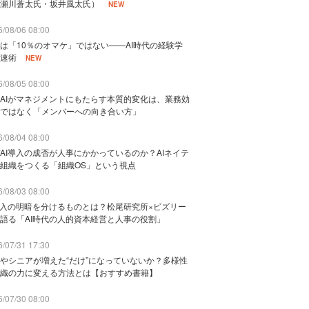
瀬川蒼太氏・坂井風太氏）
NEW
/08/06 08:00
は「10％のオマケ」ではない——AI時代の経験学
速術
NEW
/08/05 08:00
AIがマネジメントにもたらす本質的変化は、業務効
ではなく「メンバーへの向き合い方」
/08/04 08:00
AI導入の成否が人事にかかっているのか？AIネイテ
組織をつくる「組織OS」という視点
/08/03 08:00
導入の明暗を分けるものとは？松尾研究所×ビズリー
語る「AI時代の人的資本経営と人事の役割」
/07/31 17:30
やシニアが増えた“だけ”になっていないか？多様性
織の力に変える方法とは【おすすめ書籍】
/07/30 08:00