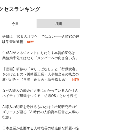
クセスランキング
今日
月間
研修は「10％のオマケ」ではない——AI時代の経
験学習加速術
NEW
生成AIがマネジメントにもたらす本質的変化は、
業務効率化ではなく「メンバーへの向き合い方」
【動画】研修の「やりっぱなし」と「行動変容」
を分けたもの〜川崎重工業・人事担当者の執念の
取り組み～（喜瀬川蒼太氏・坂井風太氏）
NEW
なぜAI導入の成否が人事にかかっているのか？AI
ネイティブ組織をつくる「組織OS」という視点
AI導入の明暗を分けるものとは？松尾研究所×ビ
ズリーチが語る「AI時代の人的資本経営と人事の
役割」
日本企業が直面する人材成長の構造的な問題へ提