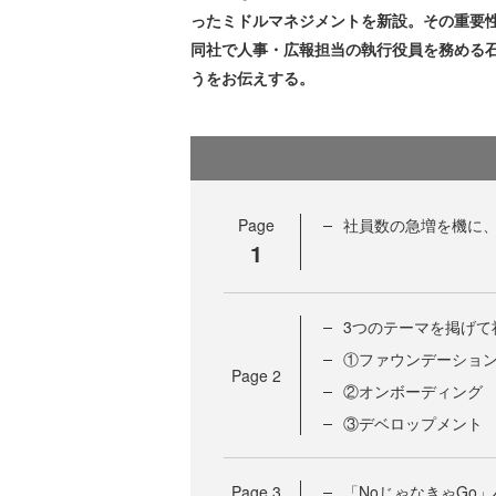
ったミドルマネジメントを新設。その重要
同社で人事・広報担当の執行役員を務める
うをお伝えする。
Page
社員数の急増を機に
1
3つのテーマを掲げて
①ファウンデーショ
Page
2
②オンボーディング
③デベロップメント
Page
3
「NoじゃなきゃGo