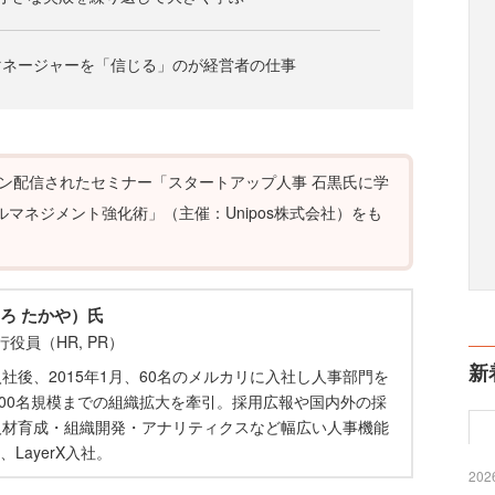
マネージャーを「信じる」のが経営者の仕事
ライン配信されたセミナー「スタートアップ人事 石黒氏に学
ルマネジメント強化術」（主催：Unipos株式会社）をも
ろ たかや）氏
行役員（HR, PR）
新
入社後、2015年1月、60名のメルカリに入社し人事部門を
800名規模までの組織拡大を牽引。採用広報や国内外の採
人材育成・組織開発・アナリティクスなど幅広い人事機能
、LayerX入社。
2026