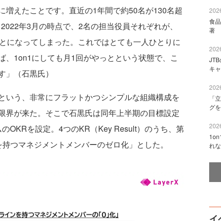
増えたことです。直近の1年間で約50名が130名超
2026
食品
2022年3月の時点で、2名の担当役員それぞれが、
著 
ことになってしまった。これではとても一人ひとりに
2026
、1on1にしても月1回がやっとという状態で、こ
JT
キャ
す」（石黒氏）
2026
という、非常にフラットかつシンプルな組織構成を
「立
グを
限界が来た。そこで石黒氏は同年上半期の目標設定
2026
KRを設定。4つのKR（Key Result）のうち、第
1o
ンを持つマネジメントメンバーのゼロ化」とした。
れな
イ