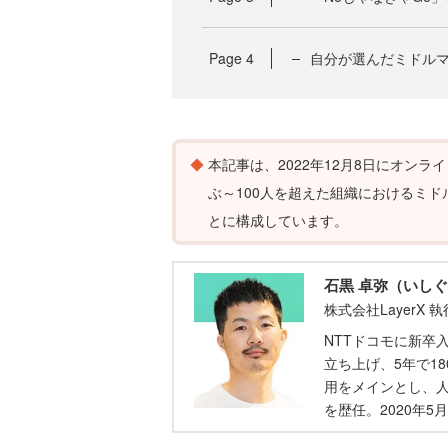
Page
4
自分が選んだミドル
本記事は、2022年12月8日にオン
ぶ～100人を超えた組織におけるミド
とに構成しています。
石黒 卓弥（いしぐ
株式会社LayerX 執
NTTドコモに新卒
立ち上げ、5年で1
用をメインとし、
を歴任。2020年5月