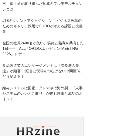
言 富士通が取り組んだ育成のフルモデルチェン
ジとは
JTBのタレントアクイジション ビジネス改革の
ためのキャリア採用でCHROが考える課題と改善
策
全国の社員2400名が集い、笑顔と熱意を共有した
1日――「ALL TORIDOLL ハピカン MEETING
2026」レポート
食品製造業のエンゲージメントは「課長層の失
速」が顕著 “経営と現場をつなげない中間層”を
どう変える？
給与システムは国産、タレマネは海外製 「人事
システムのいいとこ取り」が進む理由と成功のポ
イント