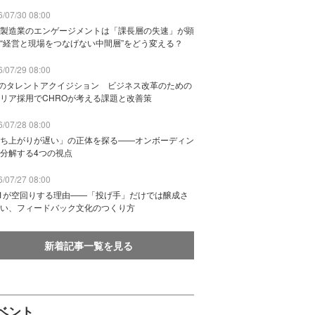
/07/30 08:00
製造業のエンゲージメントは「課長層の失速」が顕
“経営と現場をつなげない中間層”をどう変える？
/07/29 08:00
Bのタレントアクイジション ビジネス改革のための
リア採用でCHROが考える課題と改善策
/07/28 08:00
ち上がりが遅い」の正体を探る——オンボーディン
分解する4つの視点
/07/27 08:00
n1が空回りする理由——「投げ手」だけでは醸成さ
い、フィードバック文化のつくり方
新着記事一覧を見る
ベント