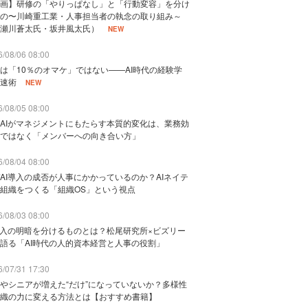
画】研修の「やりっぱなし」と「行動変容」を分け
の〜川崎重工業・人事担当者の執念の取り組み～
瀬川蒼太氏・坂井風太氏）
NEW
/08/06 08:00
は「10％のオマケ」ではない——AI時代の経験学
速術
NEW
/08/05 08:00
AIがマネジメントにもたらす本質的変化は、業務効
ではなく「メンバーへの向き合い方」
/08/04 08:00
AI導入の成否が人事にかかっているのか？AIネイテ
組織をつくる「組織OS」という視点
/08/03 08:00
導入の明暗を分けるものとは？松尾研究所×ビズリー
語る「AI時代の人的資本経営と人事の役割」
/07/31 17:30
やシニアが増えた“だけ”になっていないか？多様性
織の力に変える方法とは【おすすめ書籍】