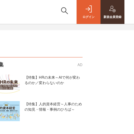
ログイン
新規
会員登録
集
AD
【特集】HRの未来～AIで何が変わ
るのか／変わらないのか
【特集】人的資本経営～人事のため
の知見・情報・事例のひろば～