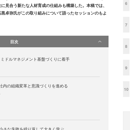
6
性に見合う新たな人材育成の仕組みも構築した。本稿では、
石黒卓弥氏がこの取り組みについて語ったセッションのもよ
7
目次
8
、ミドルマネジメント基盤づくりに着手
9
社内の組織変革と意識づくりを進める
10
ン
」小さな失敗を繰り返して大きく学ぶ