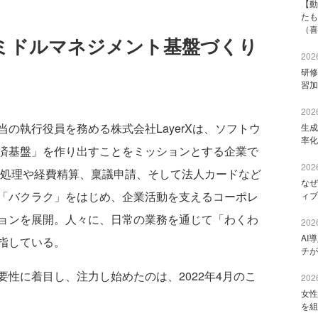
【動
たも
（喜
ミドルマネジメント基盤づくり
2026
研修
習加
2026
執行役員を務める株式会社LayerXは、ソフトウ
生成
率化
済基盤」を作り出すことをミッションとする企業で
2026
求処理や経費精算、稟議申請、そして法人カードなど
なぜ
「バクラク」をはじめ、企業活動を支えるコーポレ
ィブ
ョンを展開。人々に、日常の業務を通じて「わくわ
2026
AI
指している。
チが
性に着目し、注力し始めたのは、2022年4月のこ
2026
女性
を組