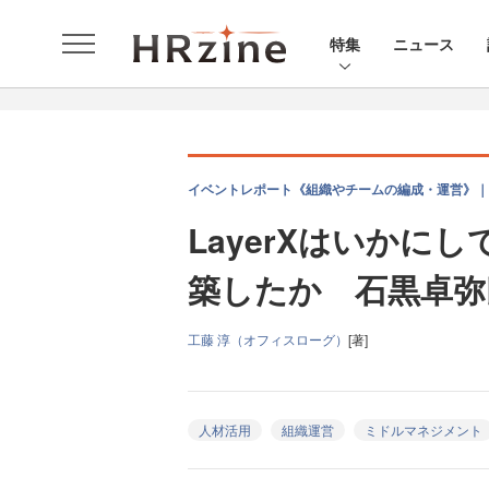
特集
ニュース
イベントレポート《組織やチームの編成・運営》｜
LayerXはいかに
築したか 石黒卓弥
工藤 淳（オフィスローグ）
[著]
人材活用
組織運営
ミドルマネジメント