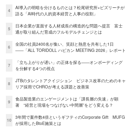
AI導入の明暗を分けるものとは？松尾研究所×ビズリーチが
4
語る「AI時代の人的資本経営と人事の役割」
日本企業が直面する人材成長の構造的な問題へ提言 富士
5
通が取り組んだ育成のフルモデルチェンジとは
全国の社員2400名が集い、笑顔と熱意を共有した1日
6
――「ALL TORIDOLL ハピカン MEETING 2026」レポート
「立ち上がりが遅い」の正体を探る——オンボーディング
7
を分解する4つの視点
JTBのタレントアクイジション ビジネス改革のためのキャ
8
リア採用でCHROが考える課題と改善策
食品製造業のエンゲージメントは「課長層の失速」が顕
9
著 “経営と現場をつなげない中間層”をどう変える？
3年間で案件数4倍というギフティのCorporate Gift MUFG
10
が採用したBtoE施策とは