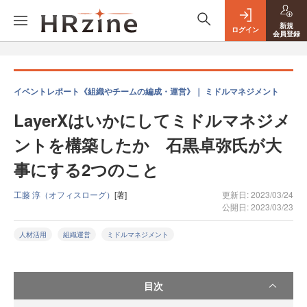
新規
ログイン
会員登録
イベントレポート《組織やチームの編成・運営》｜ ミドルマネジメント
LayerXはいかにしてミドルマネジメ
ントを構築したか 石黒卓弥氏が大
事にする2つのこと
工藤 淳（オフィスローグ）
[著]
更新日: 2023/03/24
公開日: 2023/03/23
人材活用
組織運営
ミドルマネジメント
目次