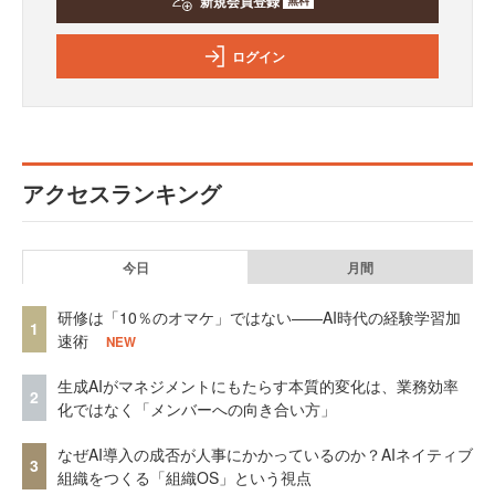
新規会員登録
無料
ログイン
アクセスランキング
今日
月間
研修は「10％のオマケ」ではない——AI時代の経験学習加
1
速術
NEW
生成AIがマネジメントにもたらす本質的変化は、業務効率
2
化ではなく「メンバーへの向き合い方」
なぜAI導入の成否が人事にかかっているのか？AIネイティブ
3
組織をつくる「組織OS」という視点