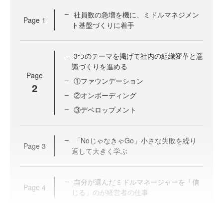
社員数の急増を機に、ミドルマネジメン
Page
1
ト基盤づくりに着手
3つのテーマを掲げて社内の組織変革と意
識づくりを進める
Page
①ファウンデーション
2
②オンボーディング
③デベロップメント
「NoじゃなきゃGo」小さな失敗を繰り
Page
3
返して大きく学ぶ
自分が選んだミドルマネージャーを「信
Page
4
じる」のが経営者の仕事