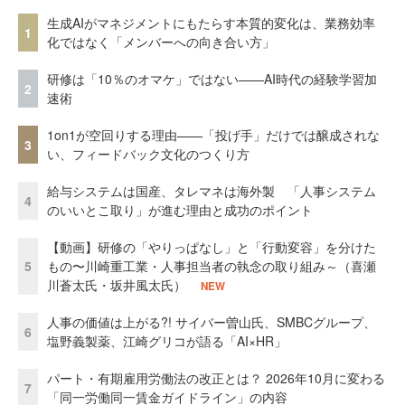
生成AIがマネジメントにもたらす本質的変化は、業務効率
1
化ではなく「メンバーへの向き合い方」
研修は「10％のオマケ」ではない——AI時代の経験学習加
2
速術
1on1が空回りする理由——「投げ手」だけでは醸成されな
3
い、フィードバック文化のつくり方
給与システムは国産、タレマネは海外製 「人事システム
4
のいいとこ取り」が進む理由と成功のポイント
【動画】研修の「やりっぱなし」と「行動変容」を分けた
5
もの〜川崎重工業・人事担当者の執念の取り組み～（喜瀬
川蒼太氏・坂井風太氏）
NEW
人事の価値は上がる?! サイバー曽山氏、SMBCグループ、
6
塩野義製薬、江崎グリコが語る「AI×HR」
パート・有期雇用労働法の改正とは？ 2026年10月に変わる
7
「同一労働同一賃金ガイドライン」の内容