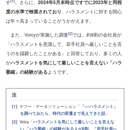
[1]
す
。さらに、
2024年5月末時点ですでに2023年と同程
度の水準で検索されており
、ハラスメントに対する関心
は年々高まっていることがうかがえます。
[2]
また、Voicyが実施した調査
では、約8割の会社員が
「ハラスメントを意識して、若手社員へ厳しいことを言
うのを躊躇したことがある」と回答しており、多くの人
が
ハラスメントを気にして厳しいことを言えない「ハラ
萎縮」の経験がある
ようです。
注
[1]
: ヤフー・データソリューション「
「○○ハラスメント」
を調べてみたら、時代の変遷まで見えてきた話
」
[2]
: Voicy「
ハラスメントを気にして厳しいことを言えな
い 「ハラ萎縮」の経験がある人が8割。「若手社員へ