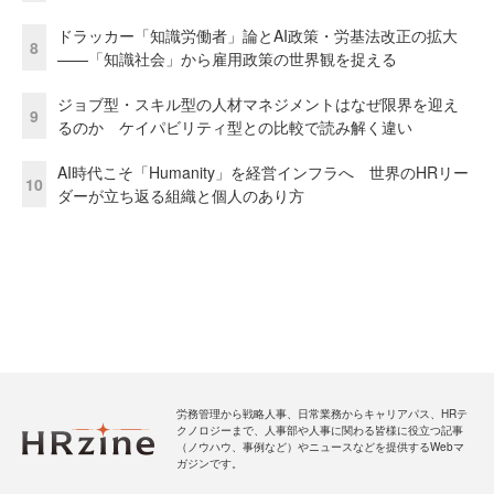
ドラッカー「知識労働者」論とAI政策・労基法改正の拡大
8
——「知識社会」から雇用政策の世界観を捉える
ジョブ型・スキル型の人材マネジメントはなぜ限界を迎え
9
るのか ケイパビリティ型との比較で読み解く違い
AI時代こそ「Humanity」を経営インフラへ 世界のHRリー
10
ダーが立ち返る組織と個人のあり方
労務管理から戦略人事、日常業務からキャリアパス、HRテ
クノロジーまで、人事部や人事に関わる皆様に役立つ記事
（ノウハウ、事例など）やニュースなどを提供するWebマ
ガジンです。