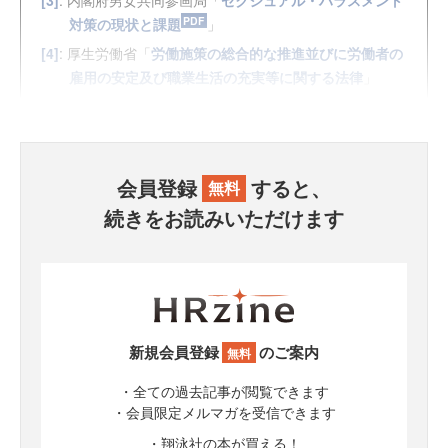
対策の現状と課題
」
[4]
: 厚生労働省「
労働施策の総合的な推進並びに労働者の
雇用の安定及び職業生活の充実等に関する法律
」
会員登録
すると、
無料
続きをお読みいただけます
新規会員登録
のご案内
無料
・全ての過去記事が閲覧できます
・会員限定メルマガを受信できます
・翔泳社の本が買える！