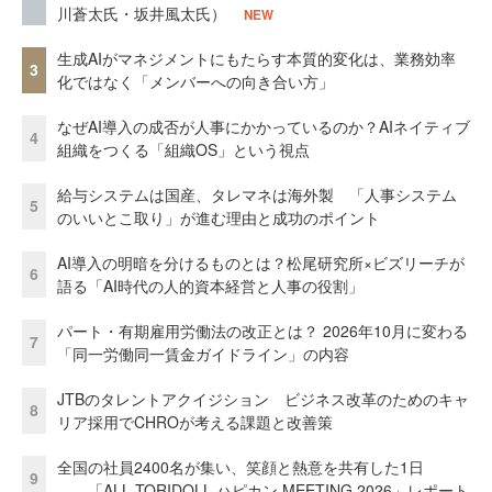
川蒼太氏・坂井風太氏）
NEW
生成AIがマネジメントにもたらす本質的変化は、業務効率
3
化ではなく「メンバーへの向き合い方」
なぜAI導入の成否が人事にかかっているのか？AIネイティブ
4
組織をつくる「組織OS」という視点
給与システムは国産、タレマネは海外製 「人事システム
5
のいいとこ取り」が進む理由と成功のポイント
AI導入の明暗を分けるものとは？松尾研究所×ビズリーチが
6
語る「AI時代の人的資本経営と人事の役割」
パート・有期雇用労働法の改正とは？ 2026年10月に変わる
7
「同一労働同一賃金ガイドライン」の内容
JTBのタレントアクイジション ビジネス改革のためのキャ
8
リア採用でCHROが考える課題と改善策
全国の社員2400名が集い、笑顔と熱意を共有した1日
9
――「ALL TORIDOLL ハピカン MEETING 2026」レポート