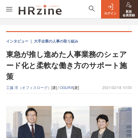
新規
ログイン
会員登録
インタビュー ｜ 大手企業の人事の取り組み
東急が推し進めた人事業務のシェア
ード化と柔軟な働き方のサポート施
策
工藤 淳（オフィスローグ）
[著] /
OGURA
[著]
2021/02/18 10:00