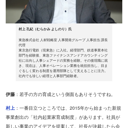
村上 孔紀（むらかみ よしのり）氏
東急株式会社 人材戦略室 人事開発グループ 人事担当 課長
代理
東京急行電鉄（現東急）に入社。経理部門、鉄道事業本社
部門を経験後、東急ファイナンスアンドアカウンティング
社に出向し人事シェアードの実務を経験。その後現職に就
き、現在は、人事オペレーション業務を統括担当し、目ま
ぐるしく変わる制度を運用部隊として支えることに注力。
社内でも珍しい経理と人事部門経験者。
伊藤
：若手の方の育成という側面もありそうですね。
村上
：一番目立つところでは、2015年から始まった新規
事業創出の「社内起業家育成制度」があります。社員が
新しい事業のアイデアを提案して、社長が決裁したら会