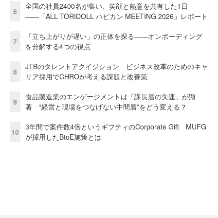
全国の社員2400名が集い、笑顔と熱意を共有した1日
6
――「ALL TORIDOLL ハピカン MEETING 2026」レポート
「立ち上がりが遅い」の正体を探る——オンボーディング
7
を分解する4つの視点
JTBのタレントアクイジション ビジネス改革のためのキャ
8
リア採用でCHROが考える課題と改善策
食品製造業のエンゲージメントは「課長層の失速」が顕
9
著 “経営と現場をつなげない中間層”をどう変える？
3年間で案件数4倍というギフティのCorporate Gift MUFG
10
が採用したBtoE施策とは