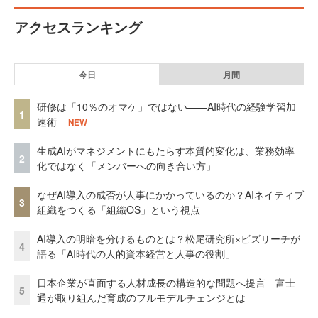
アクセスランキング
今日
月間
研修は「10％のオマケ」ではない——AI時代の経験学習加
1
速術
NEW
生成AIがマネジメントにもたらす本質的変化は、業務効率
2
化ではなく「メンバーへの向き合い方」
なぜAI導入の成否が人事にかかっているのか？AIネイティブ
3
組織をつくる「組織OS」という視点
AI導入の明暗を分けるものとは？松尾研究所×ビズリーチが
4
語る「AI時代の人的資本経営と人事の役割」
日本企業が直面する人材成長の構造的な問題へ提言 富士
5
通が取り組んだ育成のフルモデルチェンジとは