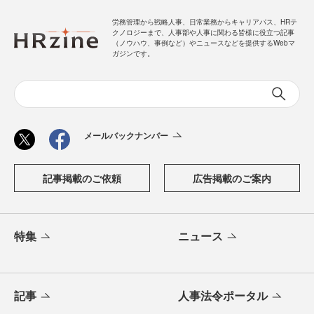
労務管理から戦略人事、日常業務からキャリアパス、HRテ
クノロジーまで、人事部や人事に関わる皆様に役立つ記事
（ノウハウ、事例など）やニュースなどを提供するWebマ
ガジンです。
メールバックナンバー
記事掲載のご依頼
広告掲載のご案内
特集
ニュース
記事
人事法令ポータル