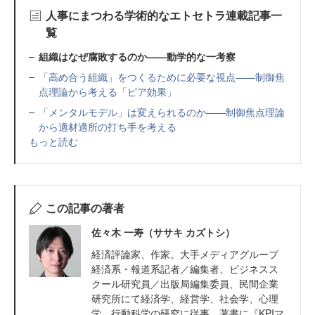
人事にまつわる学術的なエトセトラ連載記事一
覧
組織はなぜ腐敗するのか——動学的な一考察
「高め合う組織」をつくるために必要な視点——制御焦
点理論から考える「ピア効果」
「メンタルモデル」は変えられるのか——制御焦点理論
から適材適所の打ち手を考える
もっと読む
この記事の著者
佐々木 一寿（ササキ カズトシ）
経済評論家、作家。大手メディアグループ
経済系・報道系記者／編集者、ビジネスス
クール研究員／出版局編集委員、民間企業
研究所にて経済学、経営学、社会学、心理
学、行動科学の研究に従事。著書に『KPIマ