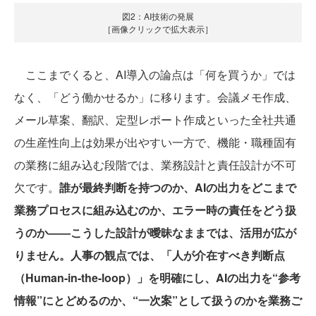
図2：AI技術の発展
［画像クリックで拡大表示］
ここまでくると、AI導入の論点は「何を買うか」では
なく、「どう働かせるか」に移ります。会議メモ作成、
メール草案、翻訳、定型レポート作成といった全社共通
の生産性向上は効果が出やすい一方で、機能・職種固有
の業務に組み込む段階では、業務設計と責任設計が不可
欠です。
誰が最終判断を持つのか、AIの出力をどこまで
業務プロセスに組み込むのか、エラー時の責任をどう扱
うのか——こうした設計が曖昧なままでは、活用が広が
りません。人事の観点では、「人が介在すべき判断点
（Human-in-the-loop）」を明確にし、AIの出力を“参考
情報”にとどめるのか、“一次案”として扱うのかを業務ご