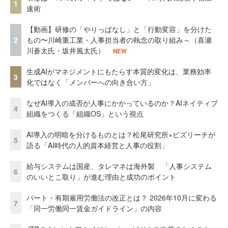
1
速術
【動画】研修の「やりっぱなし」と「行動変容」を分けた
2
もの〜川崎重工業・人事担当者の執念の取り組み～（喜瀬
川蒼太氏・坂井風太氏）
NEW
生成AIがマネジメントにもたらす本質的変化は、業務効率
3
化ではなく「メンバーへの向き合い方」
なぜAI導入の成否が人事にかかっているのか？AIネイティブ
4
組織をつくる「組織OS」という視点
AI導入の明暗を分けるものとは？松尾研究所×ビズリーチが
5
語る「AI時代の人的資本経営と人事の役割」
給与システムは国産、タレマネは海外製 「人事システム
6
のいいとこ取り」が進む理由と成功のポイント
パート・有期雇用労働法の改正とは？ 2026年10月に変わる
7
「同一労働同一賃金ガイドライン」の内容