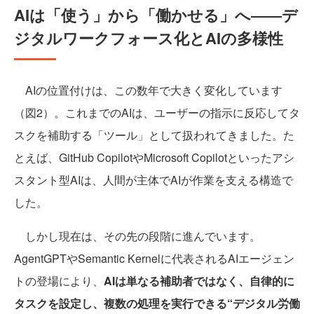
AIは「使う」から「働かせる」へ――デ
ジタルワークフォース化とAIの多様性
AIの位置付けは、この数年で大きく変化しています
（図2）。これまでのAIは、ユーザーの指示に反応してタ
スクを補助する「ツール」として扱われてきました。た
とえば、GitHub CopilotやMicrosoft Copilotといったアシ
スタント型AIは、人間が主体でAIが作業を支える構造で
した。
しかし現在は、その先の段階に進んでいます。
AgentGPTやSemantic Kernelに代表されるAIエージェン
トの登場により、
AIは単なる補助者ではなく、自律的に
タスクを設定し、複数の処理を実行できる“デジタル労働