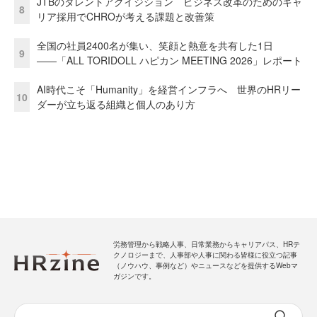
JTBのタレントアクイジション ビジネス改革のためのキャ
8
リア採用でCHROが考える課題と改善策
全国の社員2400名が集い、笑顔と熱意を共有した1日
9
――「ALL TORIDOLL ハピカン MEETING 2026」レポート
AI時代こそ「Humanity」を経営インフラへ 世界のHRリー
10
ダーが立ち返る組織と個人のあり方
労務管理から戦略人事、日常業務からキャリアパス、HRテ
クノロジーまで、人事部や人事に関わる皆様に役立つ記事
（ノウハウ、事例など）やニュースなどを提供するWebマ
ガジンです。