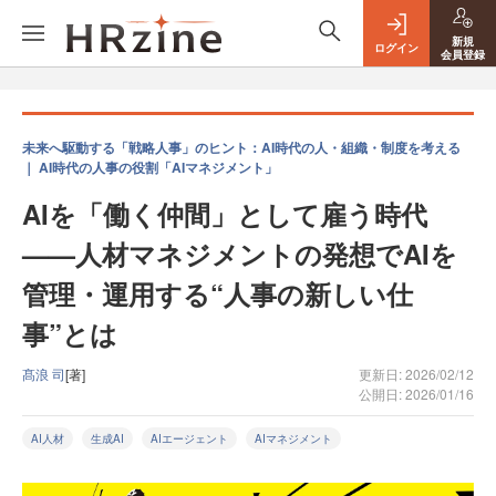
新規
ログイン
会員登録
未来へ駆動する「戦略人事」のヒント：AI時代の人・組織・制度を考える
｜ AI時代の人事の役割「AIマネジメント」
AIを「働く仲間」として雇う時代
——人材マネジメントの発想でAIを
管理・運用する“人事の新しい仕
事”とは
髙浪 司
[著]
更新日: 2026/02/12
公開日: 2026/01/16
AI人材
生成AI
AIエージェント
AIマネジメント