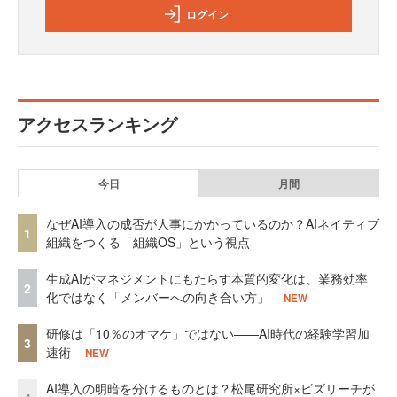
ログイン
アクセスランキング
今日
月間
なぜAI導入の成否が人事にかかっているのか？AIネイティブ
1
組織をつくる「組織OS」という視点
生成AIがマネジメントにもたらす本質的変化は、業務効率
2
化ではなく「メンバーへの向き合い方」
NEW
研修は「10％のオマケ」ではない——AI時代の経験学習加
3
速術
NEW
AI導入の明暗を分けるものとは？松尾研究所×ビズリーチが