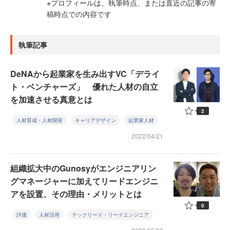
※プロフィールは、執筆時点、または直近の記事の寄
稿時点での内容です
執筆記事
DeNAから起業家を生み出すVC「デライ
ト・ベンチャーズ」 優れた人材の自立
を加速させる真意とは
2
人材育成・人材開発
キャリアデザイン
起業家人材
2022/04/21
組織拡大中のGunosyがエンジニアリン
グマネージャーに加えてリードエンジニ
アを設置、その理由・メリットとは
0
評価
人材活用
テックリード・リードエンジニア