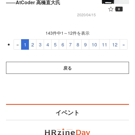
――AtCoder 高橋直大氏
0
2020/04/15
143件中1～12件を表示
«
1
2
3
4
5
6
7
8
9
10
11
12
»
戻る
イベント