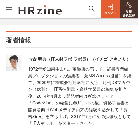
新規
ログイン
会員登録
著者情報
市古 明典（IT人材ラボ ラボ長）（イチゴ アキノリ）
1972年愛知県生まれ。宝飾店の売り子、辞書専門編
集プロダクションの編集者（兼MS Access担当）を経
て、2000年に株式会社翔泳社に入社。月刊DBマガジ
ン（休刊）、IT系技術書・資格学習書の編集を担当
後、2014年4月より開発者向けWebメディア
「CodeZine」の編集に参加。その後、資格学習書と
開発者向けWebメディア両方の経験を活かして「資
格Zine」を立ち上げ。2017年7月にその拡張版として
「IT人材ラボ」をスタートさせた。