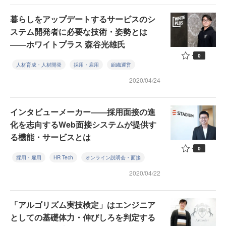
暮らしをアップデートするサービスのシ
ステム開発者に必要な技術・姿勢とは
――ホワイトプラス 森谷光雄氏
0
人材育成・人材開発
採用・雇用
組織運営
2020/04/24
インタビューメーカー――採用面接の進
化を志向するWeb面接システムが提供す
る機能・サービスとは
0
採用・雇用
HR Tech
オンライン説明会・面接
2020/04/22
「アルゴリズム実技検定」はエンジニア
としての基礎体力・伸びしろを判定する