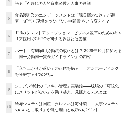
4
語る「AI時代の人的資本経営と人事の役割」
食品製造業のエンゲージメントは「課長層の失速」が顕
5
著 “経営と現場をつなげない中間層”をどう変える？
JTBのタレントアクイジション ビジネス改革のためのキャ
6
リア採用でCHROが考える課題と改善策
パート・有期雇用労働法の改正とは？ 2026年10月に変わる
7
「同一労働同一賃金ガイドライン」の内容
「立ち上がりが遅い」の正体を探る——オンボーディング
8
を分解する4つの視点
シチズン時計の「スキル管理」実装録——現場の「可視化
9
にメリットがない」を乗り越え、見据える未来とは
給与システムは国産、タレマネは海外製 「人事システム
10
のいいとこ取り」が進む理由と成功のポイント