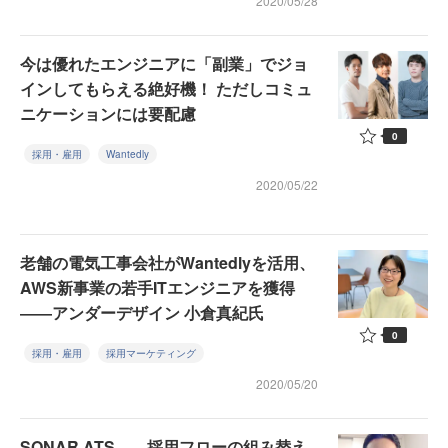
2020/05/28
今は優れたエンジニアに「副業」でジョ
インしてもらえる絶好機！ ただしコミュ
ニケーションには要配慮
0
採用・雇用
Wantedly
2020/05/22
老舗の電気工事会社がWantedlyを活用、
AWS新事業の若手ITエンジニアを獲得
――アンダーデザイン 小倉真紀氏
0
採用・雇用
採用マーケティング
2020/05/20
SONAR ATS――採用フローの組み替え