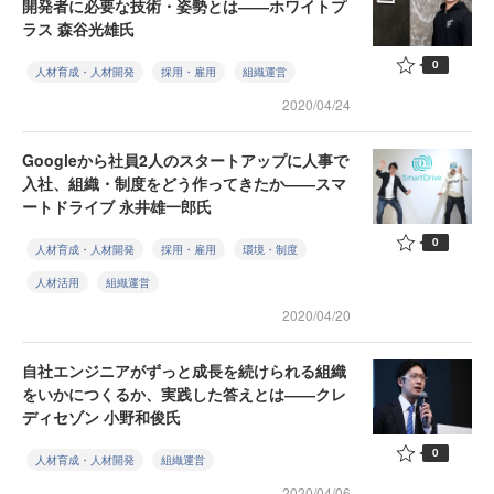
開発者に必要な技術・姿勢とは――ホワイトプ
ラス 森谷光雄氏
0
人材育成・人材開発
採用・雇用
組織運営
2020/04/24
Googleから社員2人のスタートアップに人事で
入社、組織・制度をどう作ってきたか――スマ
ートドライブ 永井雄一郎氏
0
人材育成・人材開発
採用・雇用
環境・制度
人材活用
組織運営
2020/04/20
自社エンジニアがずっと成長を続けられる組織
をいかにつくるか、実践した答えとは――クレ
ディセゾン 小野和俊氏
0
人材育成・人材開発
組織運営
2020/04/06