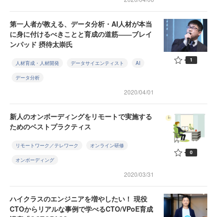
第一人者が教える、データ分析・AI人材が本当
に身に付けるべきことと育成の道筋――ブレイ
ンパッド 摂待太崇氏
1
人材育成・人材開発
データサイエンティスト
AI
データ分析
2020/04/01
新人のオンボーディングをリモートで実施する
ためのベストプラクティス
リモートワーク／テレワーク
オンライン研修
0
オンボーディング
2020/03/31
ハイクラスのエンジニアを増やしたい！ 現役
CTOからリアルな事例で学べるCTO/VPoE育成