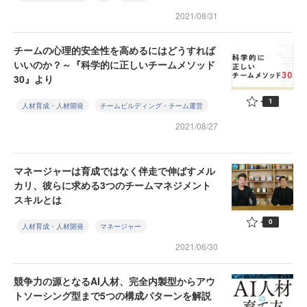
2021/08/31
チームの心理的安全性を高めるにはどうすれば
いいのか？～『科学的に正しいチームメソッド
30』より
1
人材育成・人材開発
チームビルディング・チーム運営
2021/08/27
マネージャーは育成ではなく伴走で伸ばすメル
カリ、彼らに求める3つのチームマネジメント
スキルとは
0
人材育成・人材開発
マネージャー
2021/06/30
競争力の源となるAI人材、完全内製型からアウ
トソーシング型まで5つの構成パターンを解説