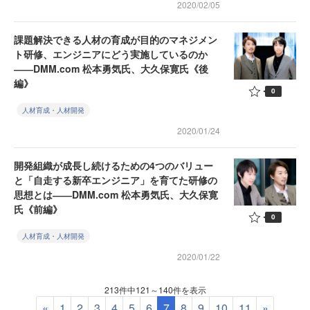
2020/02/05
課題解決できる人材の育成が目的のマネジメン
ト研修、エンジニアにどう実施しているのか
――DMM.com 松本勇気氏、大久保寛氏《後
編》
0
人材育成・人材開発
2020/01/24
開発組織が成長し続けるための4つのバリュー
と「自走する新卒エンジニア」を育てた研修の
思想とは――DMM.com 松本勇気氏、大久保寛
氏《前編》
0
人材育成・人材開発
2020/01/22
213件中121～140件を表示
«
1
2
3
4
5
6
7
8
9
10
11
»