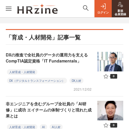
新規
ログイン
会員登録
「育成・人材開発」記事一覧
DXの推進で全社員のデータの運用力を支える
CompTIA認定資格「IT Fundamentals」
人材育成・人材開発
0
DX（デジタルトランスフォーメーション）
DX人材
2021/12/02
非エンジニアを含むグループ全社員の「AI研
修」に成功 エイチームの体制づくりと現れた成
果とは
0
人材育成・人材開発
AI
AI人材