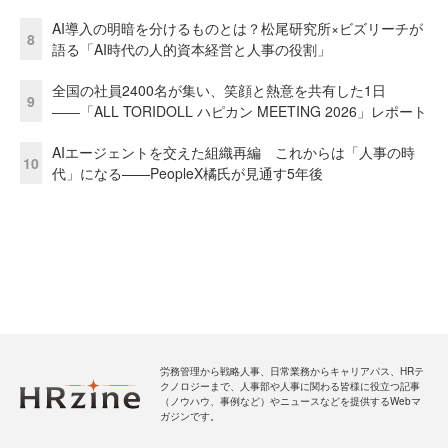
AI導入の明暗を分けるものとは？松尾研究所×ビズリーチが
8
語る「AI時代の人的資本経営と人事の役割」
全国の社員2400名が集い、笑顔と熱意を共有した1日
9
――「ALL TORIDOLL ハピカン MEETING 2026」レポート
AIエージェントを交えた組織再編 これからは「人事の時
10
代」になる——PeopleX橘氏が見通す5年後
労務管理から戦略人事、日常業務からキャリアパス、HRテ
クノロジーまで、人事部や人事に関わる皆様に役立つ記事
（ノウハウ、事例など）やニュースなどを提供するWebマ
ガジンです。