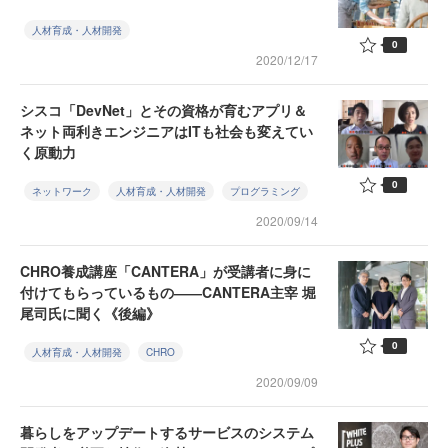
人材育成・人材開発
0
2020/12/17
シスコ「DevNet」とその資格が育むアプリ＆
ネット両利きエンジニアはITも社会も変えてい
く原動力
0
ネットワーク
人材育成・人材開発
プログラミング
2020/09/14
CHRO養成講座「CANTERA」が受講者に身に
付けてもらっているもの――CANTERA主宰 堀
尾司氏に聞く《後編》
0
人材育成・人材開発
CHRO
2020/09/09
暮らしをアップデートするサービスのシステム