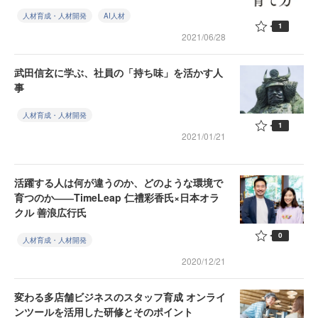
人材育成・人材開発
AI人材
1
2021/06/28
武田信玄に学ぶ、社員の「持ち味」を活かす人
事
人材育成・人材開発
1
2021/01/21
活躍する人は何が違うのか、どのような環境で
育つのか――TimeLeap 仁禮彩香氏×日本オラ
クル 善浪広行氏
0
人材育成・人材開発
2020/12/21
変わる多店舗ビジネスのスタッフ育成 オンライ
ンツールを活用した研修とそのポイント