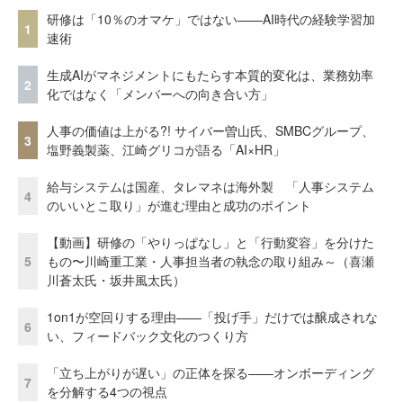
研修は「10％のオマケ」ではない——AI時代の経験学習加
1
速術
生成AIがマネジメントにもたらす本質的変化は、業務効率
2
化ではなく「メンバーへの向き合い方」
人事の価値は上がる?! サイバー曽山氏、SMBCグループ、
3
塩野義製薬、江崎グリコが語る「AI×HR」
給与システムは国産、タレマネは海外製 「人事システム
4
のいいとこ取り」が進む理由と成功のポイント
【動画】研修の「やりっぱなし」と「行動変容」を分けた
5
もの〜川崎重工業・人事担当者の執念の取り組み～（喜瀬
川蒼太氏・坂井風太氏）
1on1が空回りする理由——「投げ手」だけでは醸成されな
6
い、フィードバック文化のつくり方
「立ち上がりが遅い」の正体を探る——オンボーディング
7
を分解する4つの視点