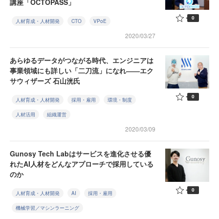
講座「OCTOPASS」
0
人材育成・人材開発
CTO
VPoE
2020/03/27
あらゆるデータがつながる時代、エンジニアは
事業領域にも詳しい「二刀流」になれ――エク
サウィザーズ 石山洸氏
0
人材育成・人材開発
採用・雇用
環境・制度
人材活用
組織運営
2020/03/09
Gunosy Tech Labはサービスを進化させる優
れたAI人材をどんなアプローチで採用している
のか
0
人材育成・人材開発
AI
採用・雇用
機械学習／マシンラーニング