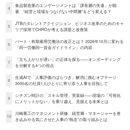
食品製造業のエンゲージメントは「課長層の失速」が顕
4
著 “経営と現場をつなげない中間層”をどう変える？
JTBのタレントアクイジション ビジネス改革のためのキャ
5
リア採用でCHROが考える課題と改善策
パート・有期雇用労働法の改正とは？ 2026年10月に変わる
6
「同一労働同一賃金ガイドライン」の内容
「立ち上がりが遅い」の正体を探る——オンボーディング
7
を分解する4つの視点
生成AIで「人事評価のばらつき」解消に挑むオプテージ
8
3000名の社員1人ひとりに寄り添う人事を目指して
シチズン時計の「スキル管理」実装録——現場の「可視化
9
にメリットがない」を乗り越え、見据える未来とは
川崎重工のマネジメント研修 経営層・マネージャーを巻
10
き込みやる気にさせた人事の“執念”の取り組みとは