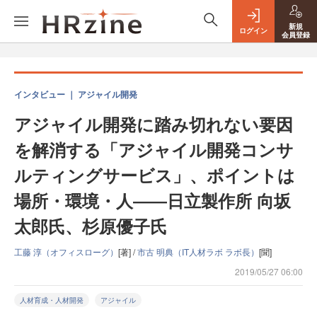
新規
ログイン
会員登録
インタビュー ｜ アジャイル開発
アジャイル開発に踏み切れない要因
を解消する「アジャイル開発コンサ
ルティングサービス」、ポイントは
場所・環境・人――日立製作所 向坂
太郎氏、杉原優子氏
工藤 淳（オフィスローグ）
[著] /
市古 明典（IT人材ラボ ラボ長）
[聞]
2019/05/27 06:00
人材育成・人材開発
アジャイル