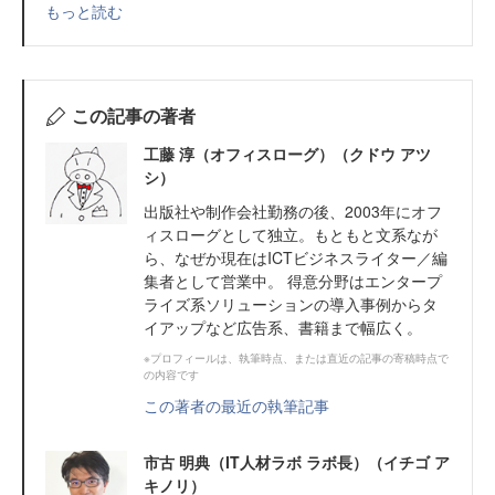
もっと読む
この記事の著者
工藤 淳（オフィスローグ）（クドウ アツ
シ）
出版社や制作会社勤務の後、2003年にオフ
ィスローグとして独立。もともと文系なが
ら、なぜか現在はICTビジネスライター／編
集者として営業中。 得意分野はエンタープ
ライズ系ソリューションの導入事例からタ
イアップなど広告系、書籍まで幅広く。
※プロフィールは、執筆時点、または直近の記事の寄稿時点で
の内容です
この著者の最近の執筆記事
市古 明典（IT人材ラボ ラボ長）（イチゴ ア
キノリ）