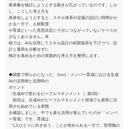
将来像を検討しようとする動きが広がっているのです。しか
し、こうした考え方を
具体化しようとすると、スキル体系や定義の設計に時間がか
かる一方で、人材配置
や育成といった意思決定に十分につながっていないケースが
少なくありません。本
稿では、AIを活用してスキル設計の初期負荷を下げつつ、設
計と運用を分断せずに
検討を進めるための実践的な考え方を整理します。
◆調査で明らかになった、1on1・メンバー育成における生成
AIの活用例と活用時の
ポイント
〈生成AIで変わるピープルマネジメント ｜ 第2回〉
前回は、生成AIがピープルマネジメント領域でも着実に活
用され始めている実態
を確認しました。中でも最も活用が進んでいたのが「メンバ
ー育成」です。育成は
「1人ひとりに向き合う」ことが求められる一方で、管理職の