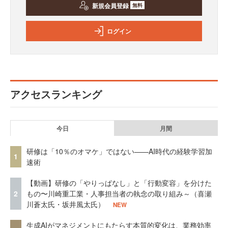
新規会員登録
無料
ログイン
アクセスランキング
今日
月間
研修は「10％のオマケ」ではない——AI時代の経験学習加
1
速術
【動画】研修の「やりっぱなし」と「行動変容」を分けた
2
もの〜川崎重工業・人事担当者の執念の取り組み～（喜瀬
川蒼太氏・坂井風太氏）
NEW
生成AIがマネジメントにもたらす本質的変化は、業務効率