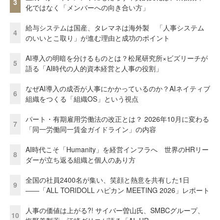
3
化ではなく「メンバーへの向き合い方」
給与システムは国産、タレマネは海外製 「人事システム
4
のいいとこ取り」が進む理由と成功のポイント
AI導入の明暗を分けるものとは？松尾研究所×ビズリーチが
5
語る「AI時代の人的資本経営と人事の役割」
なぜAI導入の成否が人事にかかっているのか？AIネイティブ
6
組織をつくる「組織OS」という視点
パート・有期雇用労働法の改正とは？ 2026年10月に変わる
7
「同一労働同一賃金ガイドライン」の内容
AI時代こそ「Humanity」を経営インフラへ 世界のHRリー
8
ダーが立ち返る組織と個人のあり方
全国の社員2400名が集い、笑顔と熱意を共有した1日
9
――「ALL TORIDOLL ハピカン MEETING 2026」レポート
人事の価値は上がる?! サイバー曽山氏、SMBCグループ、
10