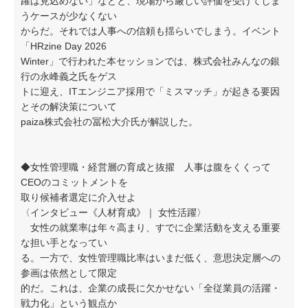
躍は見込めない」などと、現場から厳しい評価を受けてしま
うケースが少なくない
からだ。それでは人事への信頼も揺らいでしまう。イベント
「HRzine Day 2026
Winter」で行われた本セッションでは、株式会社みんなの銀
行の永峰義之氏をゲス
トに迎え、ITエンジニア採用で「ミスマッチ」が起きる要因
とその解決策について
paiza株式会社の冨松大介氏が解説した。
◆女性管理職・経営層の育成と抜擢 人事は腹をくくって
CEOのコミットメントを
取り候補者選定に介入せよ
〈インタビュー《人材育成》｜ 女性活躍〉
女性の就業率は年々高まり、すでに企業活動を支える重要
な担い手となってい
る。一方で、女性管理職比率はいまだ低く、意思決定層への
参画は依然として限定
的だ。これは、企業の成長に欠かせない「全従業員の活躍・
戦力化」という観点か