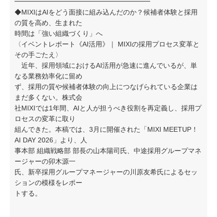
━━━━━━━━━━━━━━━━━━━━
◆MIXIはAIをどう面接に組み込んだのか？候補者体験と採用
の質を高め、生まれた
時間は「強い組織づくり」へ
〈イベントレポート《AI活用》｜ MIXIの採用プロセス変革と
その手ごたえ〉
近年、採用領域におけるAI活用が急速に進んでいるが、単
なる業務効率化に留め
ず、採用の質や候補者体験の向上につなげられている企業は
まだ多くない。株式会
社MIXIでは1年間、AIと人が担うべき役割を再定義し、採用プ
ロセスの変革に取り
組んできた。本稿では、3月に開催された「MIXI MEETUP！
AI DAY 2026」より、人
事本部 組織戦略部 部長の山本陽司氏、中途採用グループマネ
ージャーの卯木源一
氏、新卒採用グループマネージャーの川原友希氏によるセッ
ションの模様をレポー
トする。