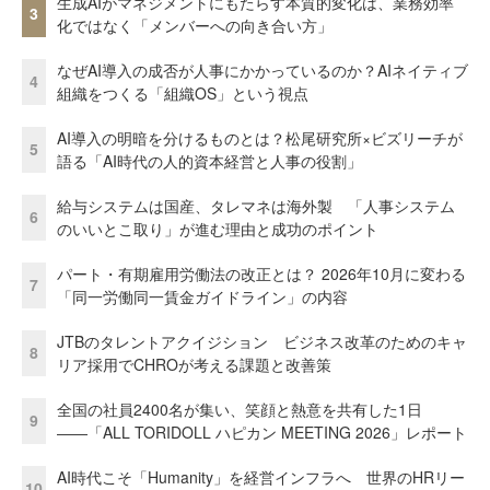
生成AIがマネジメントにもたらす本質的変化は、業務効率
3
化ではなく「メンバーへの向き合い方」
なぜAI導入の成否が人事にかかっているのか？AIネイティブ
4
組織をつくる「組織OS」という視点
AI導入の明暗を分けるものとは？松尾研究所×ビズリーチが
5
語る「AI時代の人的資本経営と人事の役割」
給与システムは国産、タレマネは海外製 「人事システム
6
のいいとこ取り」が進む理由と成功のポイント
パート・有期雇用労働法の改正とは？ 2026年10月に変わる
7
「同一労働同一賃金ガイドライン」の内容
JTBのタレントアクイジション ビジネス改革のためのキャ
8
リア採用でCHROが考える課題と改善策
全国の社員2400名が集い、笑顔と熱意を共有した1日
9
――「ALL TORIDOLL ハピカン MEETING 2026」レポート
AI時代こそ「Humanity」を経営インフラへ 世界のHRリー
10