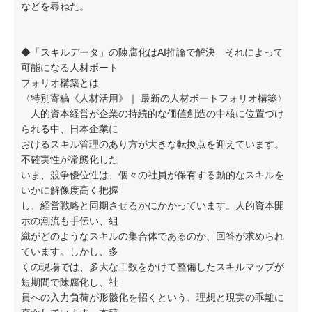
などを尋ねた。
◆「スキルデータ」の陳腐化はAI推論で解決 それによって
可能になる人材ポート
フォリオ構築とは
〈特別寄稿《人材活用》｜ 最新の人材ポートフォリオ構築〉
人的資本経営が企業の持続的な価値創造の中核に位置づけ
られる中、日本企業に
おけるスキル管理のあり方が大きな転換点を迎えています。
不確実性が常態化した
いま、競争優位性は、個々の社員が保有する動的なスキルを
いかに解像度高く把握
し、経営戦略と同期させるかにかかっています。人的資本開
示の潮流も手伝い、組
織がどのようなスキルの集合体であるのか、回答が求められ
ています。しかし、多
くの現場では、多大な工数をかけて整備したスキルマップが
短期間で陳腐化し、社
員への入力負荷が形骸化を招くという、理想と現実の乖離に