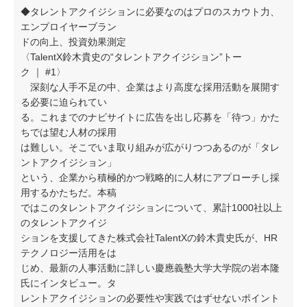
◆タレントアクイジションに必要なのはプロのスカウト力、
エンプロイヤーブラン
ドの向上、投資効果測定
〈TalentX鈴木貴史の“タレントアクイジション”トー
ク ｜ #1〉
深刻な人手不足の中、企業はより高度な採用活動を展開す
る必要に迫られてい
る。これまでのナビサイトに広告を出し応募を「待つ」かた
ちでは望む人材の採用
は難しい。そこでいま取り組みが広がりつつあるのが「タレ
ントアクイジション」
という、企業から積極的かつ戦略的に人材にアプローチし採
用するかたちだ。本稿
ではこのタレントアクイジションについて、累計1000社以上
のタレントアクイジ
ションを支援してきた株式会社TalentXの鈴木貴史氏が、HR
テクノロジー活用をは
じめ、最新の人事活動に詳しい慶應義塾大学大学院の岩本隆
氏にインタビュー。タ
レントアクイジションの必要性や実践ではずせないポイント