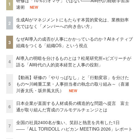
研修は「10％のオマケ」ではない——AI時代の経験学習加
1
速術
NEW
生成AIがマネジメントにもたらす本質的変化は、業務効率
2
化ではなく「メンバーへの向き合い方」
なぜAI導入の成否が人事にかかっているのか？AIネイティブ
3
組織をつくる「組織OS」という視点
AI導入の明暗を分けるものとは？松尾研究所×ビズリーチが
4
語る「AI時代の人的資本経営と人事の役割」
【動画】研修の「やりっぱなし」と「行動変容」を分けた
5
もの〜川崎重工業・人事担当者の執念の取り組み～（喜瀬
川蒼太氏・坂井風太氏）
NEW
日本企業が直面する人材成長の構造的な問題へ提言 富士
6
通が取り組んだ育成のフルモデルチェンジとは
全国の社員2400名が集い、笑顔と熱意を共有した1日
7
――「ALL TORIDOLL ハピカン MEETING 2026」レポート