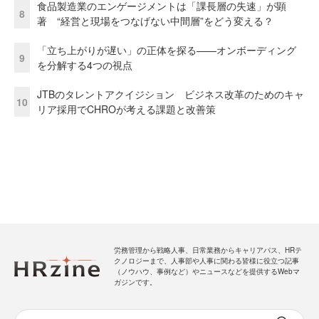
食品製造業のエンゲージメントは「課長層の失速」が顕
8
著 “経営と現場をつなげない中間層”をどう変える？
「立ち上がりが遅い」の正体を探る——オンボーディング
9
を分解する4つの視点
JTBのタレントアクイジション ビジネス改革のためのキャ
10
リア採用でCHROが考える課題と改善策
労務管理から戦略人事、日常業務からキャリアパス、HRテ
クノロジーまで、人事部や人事に関わる皆様に役立つ記事
（ノウハウ、事例など）やニュースなどを提供するWebマ
ガジンです。