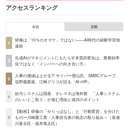
アクセスランキング
今日
月間
研修は「10％のオマケ」ではない——AI時代の経験学習加
1
速術
生成AIがマネジメントにもたらす本質的変化は、業務効率
2
化ではなく「メンバーへの向き合い方」
人事の価値は上がる?! サイバー曽山氏、SMBCグループ、
3
塩野義製薬、江崎グリコが語る「AI×HR」
給与システムは国産、タレマネは海外製 「人事システム
4
のいいとこ取り」が進む理由と成功のポイント
【動画】研修の「やりっぱなし」と「行動変容」を分けた
5
もの〜川崎重工業・人事担当者の執念の取り組み～（喜瀬
川蒼太氏・坂井風太氏）