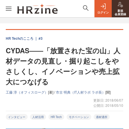
新規
ログイン
会員登録
HR Techのこころ ｜ #3
CYDAS――「放置された宝の山」人
材データの見直し・掘り起こしをや
さしくし、イノベーションや売上拡
大につなげる
工藤 淳（オフィスローグ）
[著] /
市古 明典（IT人材ラボ ラボ長）
[聞]
更新日: 2018/06/07
公開日: 2018/05/10
インタビュー
人材活用
HR Tech
モチベーション
適材適所