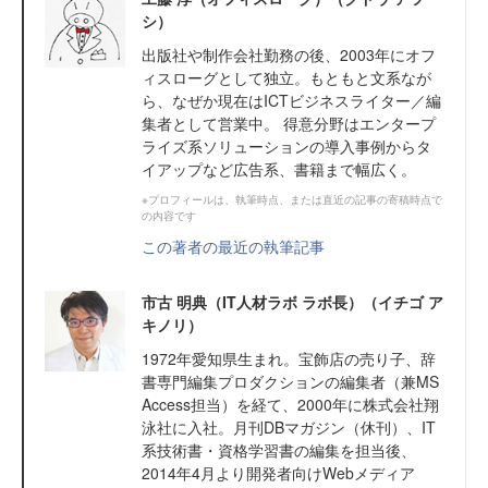
シ）
出版社や制作会社勤務の後、2003年にオフ
ィスローグとして独立。もともと文系なが
ら、なぜか現在はICTビジネスライター／編
集者として営業中。 得意分野はエンタープ
ライズ系ソリューションの導入事例からタ
イアップなど広告系、書籍まで幅広く。
※プロフィールは、執筆時点、または直近の記事の寄稿時点で
の内容です
この著者の最近の執筆記事
市古 明典（IT人材ラボ ラボ長）（イチゴ ア
キノリ）
1972年愛知県生まれ。宝飾店の売り子、辞
書専門編集プロダクションの編集者（兼MS
Access担当）を経て、2000年に株式会社翔
泳社に入社。月刊DBマガジン（休刊）、IT
系技術書・資格学習書の編集を担当後、
2014年4月より開発者向けWebメディア