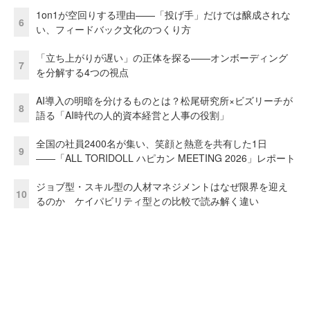
1on1が空回りする理由——「投げ手」だけでは醸成されな
6
い、フィードバック文化のつくり方
「立ち上がりが遅い」の正体を探る——オンボーディング
7
を分解する4つの視点
AI導入の明暗を分けるものとは？松尾研究所×ビズリーチが
8
語る「AI時代の人的資本経営と人事の役割」
全国の社員2400名が集い、笑顔と熱意を共有した1日
9
――「ALL TORIDOLL ハピカン MEETING 2026」レポート
ジョブ型・スキル型の人材マネジメントはなぜ限界を迎え
10
るのか ケイパビリティ型との比較で読み解く違い