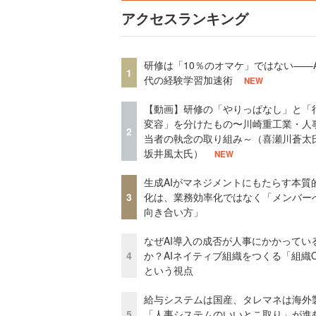
アクセスランキング
研修は「10％のオマケ」ではない——A
1
代の経験学習加速術
NEW
【動画】研修の「やりっぱなし」と「
変容」を分けたもの〜川崎重工業・人
2
当者の執念の取り組み～（喜瀬川蒼太
坂井風太氏）
NEW
生成AIがマネジメントにもたらす本質
3
化は、業務効率化ではなく「メンバー
向き合い方」
なぜAI導入の成否が人事にかかってい
4
か？AIネイティブ組織をつくる「組織
という視点
給与システムは国産、タレマネは海
5
「人事システムのいいとこ取り」が進