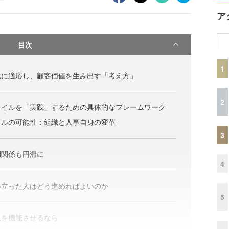
ア
目次
1
化に適応し、顧客価値を生み出す「考え方」
2
ャイルを「実践」するための具体的なフレームワーク
イルの可能性：組織と人事自身の変革
3
間関係も円滑に
4
い立った人はどう進めればよいのか
5
ムを機能させるなら