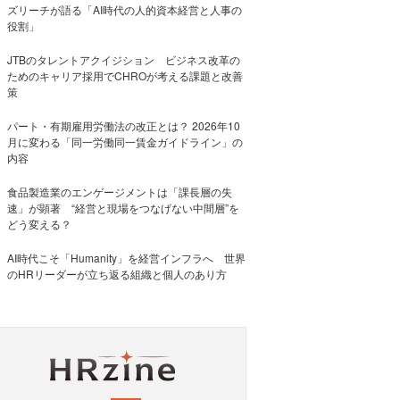
ズリーチが語る「AI時代の人的資本経営と人事の
役割」
JTBのタレントアクイジション ビジネス改革の
ためのキャリア採用でCHROが考える課題と改善
策
パート・有期雇用労働法の改正とは？ 2026年10
月に変わる「同一労働同一賃金ガイドライン」の
内容
食品製造業のエンゲージメントは「課長層の失
速」が顕著 “経営と現場をつなげない中間層”を
どう変える？
AI時代こそ「Humanity」を経営インフラへ 世界
のHRリーダーが立ち返る組織と個人のあり方