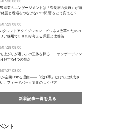
/07/30 08:00
製造業のエンゲージメントは「課長層の失速」が顕
“経営と現場をつなげない中間層”をどう変える？
/07/29 08:00
Bのタレントアクイジション ビジネス改革のための
リア採用でCHROが考える課題と改善策
/07/28 08:00
ち上がりが遅い」の正体を探る——オンボーディン
分解する4つの視点
/07/27 08:00
n1が空回りする理由——「投げ手」だけでは醸成さ
い、フィードバック文化のつくり方
新着記事一覧を見る
ベント