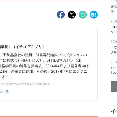
2026
食品
著 
2026
JT
キャ
2026
e編集長）（イチゴ アキノリ）
「立
グを
まれ。宝飾品会社の社員、辞書専門編集プロダクションの
0年に株式会社翔泳社に入社。月刊DBマガジン（休
2026
資格学習書の編集を担当後、2014年4月より開発者向け
1o
eZine」の編集に参加。その後、2017年7月にエンジニ
れな
「...
、または直近の記事の寄稿時点での内容です
筆記事
イ