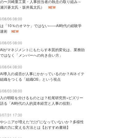
の〜川崎重工業・人事担当者の執念の取り組み～
瀬川蒼太氏・坂井風太氏）
NEW
/08/06 08:00
は「10％のオマケ」ではない——AI時代の経験学
速術
NEW
/08/05 08:00
AIがマネジメントにもたらす本質的変化は、業務効
ではなく「メンバーへの向き合い方」
/08/04 08:00
AI導入の成否が人事にかかっているのか？AIネイテ
組織をつくる「組織OS」という視点
/08/03 08:00
導入の明暗を分けるものとは？松尾研究所×ビズリー
語る「AI時代の人的資本経営と人事の役割」
/07/31 17:30
やシニアが増えた“だけ”になっていないか？多様性
織の力に変える方法とは【おすすめ書籍】