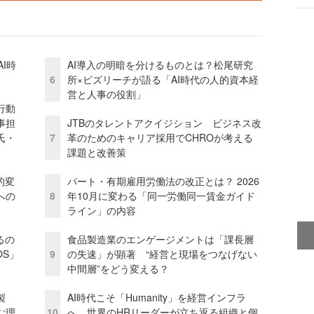
I時
AI導入の明暗を分けるものとは？松尾研究
6
所×ビズリーチが語る「AI時代の人的資本経
営と人事の役割」
行動
事担
JTBのタレントアクイジション ビジネス改
氏・
7
革のためのキャリア採用でCHROが考える
課題と改善策
的変
パート・有期雇用労働法の改正とは？ 2026
への
8
年10月に変わる「同一労働同一賃金ガイド
ライン」の内容
るの
食品製造業のエンゲージメントは「課長層
OS」
9
の失速」が顕著 “経営と現場をつなげない
中間層”をどう変える？
外製
AI時代こそ「Humanity」を経営インフラ
む理
10
へ 世界のHRリーダーが立ち返る組織と個