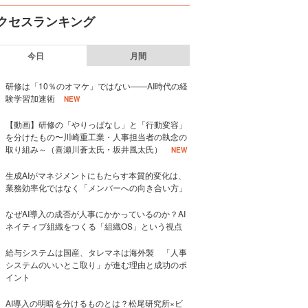
クセスランキング
今日
月間
研修は「10％のオマケ」ではない——AI時代の経
験学習加速術
NEW
【動画】研修の「やりっぱなし」と「行動変容」
を分けたもの〜川崎重工業・人事担当者の執念の
取り組み～（喜瀬川蒼太氏・坂井風太氏）
NEW
生成AIがマネジメントにもたらす本質的変化は、
業務効率化ではなく「メンバーへの向き合い方」
なぜAI導入の成否が人事にかかっているのか？AI
ネイティブ組織をつくる「組織OS」という視点
給与システムは国産、タレマネは海外製 「人事
システムのいいとこ取り」が進む理由と成功のポ
イント
AI導入の明暗を分けるものとは？松尾研究所×ビ