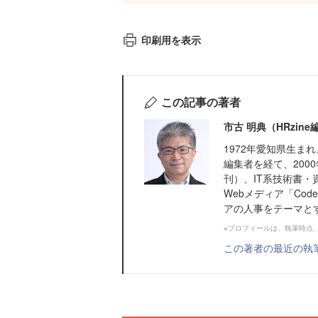
印刷用を表示
この記事の著者
市古 明典（HRzin
1972年愛知県生
編集者を経て、200
刊）、IT系技術書・
Webメディア「Cod
アの人事をテーマとする
※プロフィールは、執筆時点
この著者の最近の執