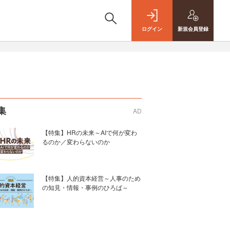
ログイン
新規
会員登録
集
AD
【特集】HRの未来～AIで何が変わ
るのか／変わらないのか
【特集】人的資本経営～人事のため
の知見・情報・事例のひろば～