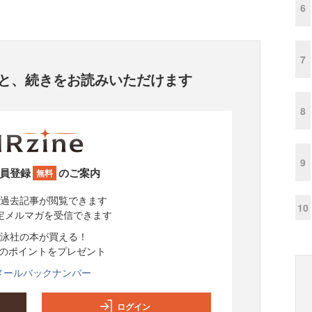
6
7
と、
続きをお読みいただけます
8
9
員登録
のご案内
無料
過去記事が閲覧できます
10
定メルマガを受信できます
泳社の本が買える！
分のポイントをプレゼント
メールバックナンバー
ログイン