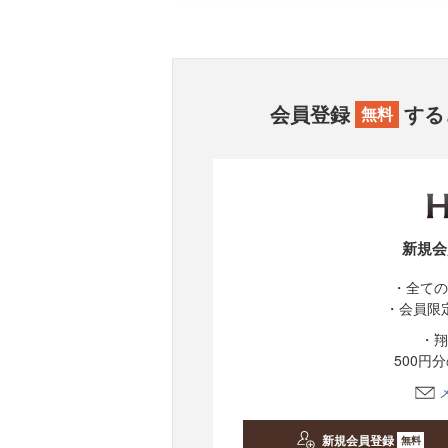
会員登録
する
無料
新規会
・全ての
・会員限
・翔
500円
新規会員登録
無料