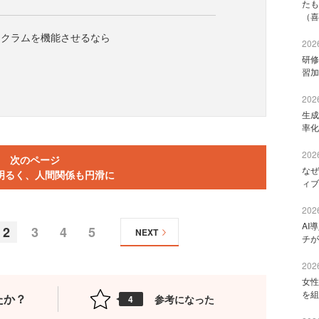
たも
（喜
スクラムを機能させるなら
2026
研修
習加
2026
生成
率化
2026
次のページ
なぜ
明るく、人間関係も円滑に
ィブ
2026
AI
2
3
4
5
NEXT
チが
2026
女性
を組
たか？
参考になった
4