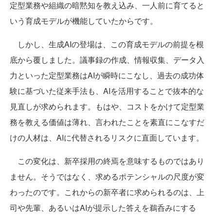
定型業務や組織の暗黙知を教え込み、一人前に育てると
いう育成モデルが機能していたからです。
しかし、生成AIの登場は、この育成モデルの前提を根
底から覆しました。議事録の作成、情報収集、データ入
力といった定型業務はAIが瞬時にこなし、過去の成功体
験に基づいた従来手法も、AIを活用することで抜本的な
見直しが求められます。もはや、コストをかけて定型業
務を教える価値は薄れ、言われたことを素直にこなすだ
けの人材は、AIに代替されるリスクに直面しています。
この変化は、新卒採用の終焉を意味するものではあり
ません。そうではなく、求めるポテンシャルの尺度が変
わったのです。これからの新卒者に求められるのは、上
司や先輩、あるいはAIが提示した答えを鵜呑みにする