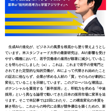
生成AIの進化が、ビジネスの風景を根底から塗り替えようとし
ています。米スタンフォード大学の最新研究は、AIの影響を受け
やすい職種において、若手労働者の雇用が顕著に減少しているこ
とを明らかにしました（※）。これは、これまで若手の登竜門と
されてきた定型的な知的労働が、AIによって代替され始めたこと
の証左に他ならず、企業が求める人材の「質」そのものが劇的に
変化していることを示唆しています。このグローバルな潮流は、
ポテンシャルを重視する「新卒採用」と、即戦力を求める「中途
採用」という異なる論理で動いてきた日本の採用市場に変革を迫
ります。そこで本記事では2回にわたり、この構造変化の本質を
解き明かし、これからの時代に企業が競争優位を築くための、新