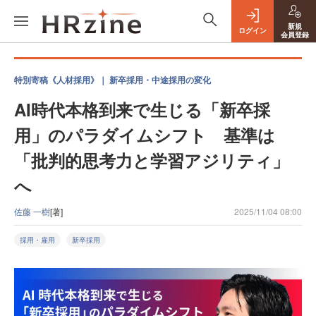
新規
ログイン
会員登録
特別寄稿《人材採用》｜ 新卒採用・中途採用の変化
AI時代本格到来で生じる「新卒採
用」のパラダイムシフト 基準は
「批判的思考力と学習アジリティ」
へ
佐藤 一樹
[著]
2025/11/04 08:00
採用・雇用
新卒採用