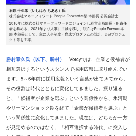
石原 千亜希（いしはら ちあき）氏
株式会社マネーフォワード People Forward本部 本部長 公認会計士
2016年に株式会社マネーフォワードにジョインし経営企画部長・IR責任
者を務める。2021年より人事に主軸を移し、現在はPeople Forward本
部 本部長として、主に人事制度・育成プログラムの設計、D&Iプロジェ
クト等を主導。
勝村泰久氏（以下、勝村）
Voicyでは、企業と候補者が
相互選択するというスタンスで採用広報に取り組んでい
ます。5～6年前に採用広報という言葉が出てきてから、
その役割は時代とともに変化してきました。振り返る
と、「候補者が企業を選ぶ」という関係性から、氷河期
やリーマンショック期を経て「企業が候補者を選ぶ」と
いう関係性に変化してきました。現在は、どちらか一方
が見定めるのではなく、「相互選択する時代」に突入し