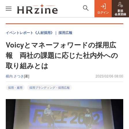
新規
ログイン
会員登録
イベントレポート《人材採用》｜ 採用広報
Voicyとマネーフォワードの採用広
報 両社の課題に応じた社内外への
取り組みとは
横内 さつき
[著]
2023/02/06 08:00
採用・雇用
採用ブランディング・採用広報