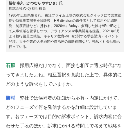
勝村 泰久（かつむら やすひさ）氏
株式会社Voicy 執行役員
1985年広島県生まれ。東証プライム上場の株式会社クイックにて営業部
長や新規事業開発を経験後、HR divisionの責任者として採用や組織開
発、制度設計などに携わる。2020年にVoicyに参画した後はVPoHRとし
て人事領域を管掌しつつ、アライアンスや事業開発も担当。2021年2月
より執行役員に就任。キャリア教育やHRに関する学会講演・イベント
登壇、大手企業の人事顧問や自治体の戦略顧問など、幅広く社会活動も
行っている。
石原
採用広報だけでなく、面接も相互に選ぶ時代にな
ってきましたよね。相互選択を意識した上で、具体的に
どのような訴求をしていますか。
勝村
弊社では候補者の認知から応募～内定にかけて、
どのフェーズで何を発信するかを詳細に設計していま
す。各フェーズでは目的や訴求ポイント、訴求内容に合
わせた手段のほか、訴求にかける時間まで考えて戦略を