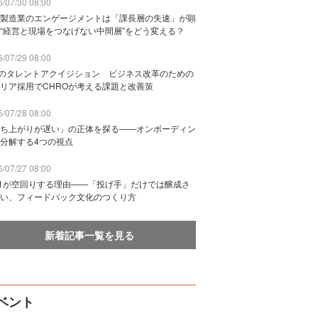
/07/30 08:00
製造業のエンゲージメントは「課長層の失速」が顕
“経営と現場をつなげない中間層”をどう変える？
/07/29 08:00
Bのタレントアクイジション ビジネス改革のための
リア採用でCHROが考える課題と改善策
/07/28 08:00
ち上がりが遅い」の正体を探る——オンボーディン
分解する4つの視点
/07/27 08:00
n1が空回りする理由——「投げ手」だけでは醸成さ
い、フィードバック文化のつくり方
新着記事一覧を見る
ベント