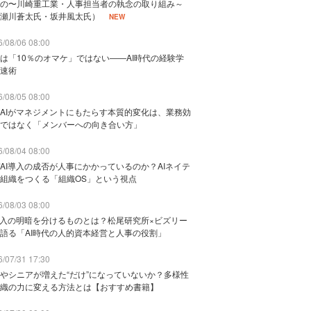
の〜川崎重工業・人事担当者の執念の取り組み～
瀬川蒼太氏・坂井風太氏）
NEW
/08/06 08:00
は「10％のオマケ」ではない——AI時代の経験学
速術
/08/05 08:00
AIがマネジメントにもたらす本質的変化は、業務効
ではなく「メンバーへの向き合い方」
/08/04 08:00
AI導入の成否が人事にかかっているのか？AIネイテ
組織をつくる「組織OS」という視点
/08/03 08:00
導入の明暗を分けるものとは？松尾研究所×ビズリー
語る「AI時代の人的資本経営と人事の役割」
/07/31 17:30
やシニアが増えた“だけ”になっていないか？多様性
織の力に変える方法とは【おすすめ書籍】