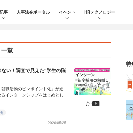
記事
人事法令ポータル
イベント
HRテクノロジー
》一覧
特
はない！調査で見えた“学生の悩
就職活動のピンポイント化」が進
なるインターンシップをはじめとし
0
成
2026/05/25