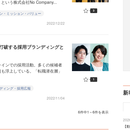
株式会社No Company...
3
ン・ミッション・バリュー
2022/12/22
打破する採用ブランディングと
インでの採用活動。多くの候補者
題も浮上している。「転職潜在層」
1
ディング・採用広報
新
2022/11/04
6件中1～6件を表示
2026
【動