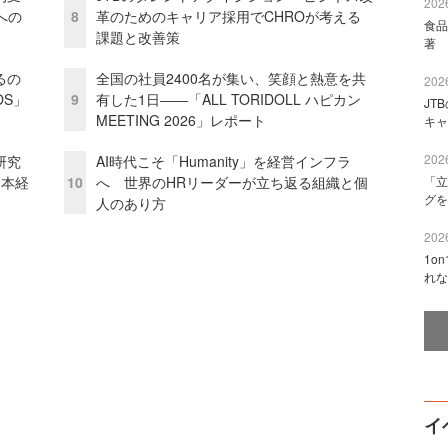
2026
への
8
革のためのキャリア採用でCHROが考える
食品
課題と改善策
著 
るの
全国の社員2400名が集い、笑顔と熱意を共
2026
OS」
9
有した1日――「ALL TORIDOLL ハピカン
JT
MEETING 2026」レポート
キャ
2026
研究
AI時代こそ「Humanity」を経営インフラ
資本経
10
へ 世界のHRリーダーが立ち返る組織と個
「立
グを
人のあり方
2026
1o
れな
イ