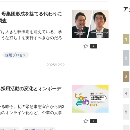
ア
！母集団形成を捨てる代わりに
調査
は大きな転換期を迎えている。学
ような打ち手を実行すべきなのだろ
1
2
採用プロセス
2
2025/12/22
3
おける採用活動の変化とオンボーデ
4
る昨今。初の緊急事態宣言から約3
5
動のオンライン化など、企業の人事
0
テレワーク
オンボーディング