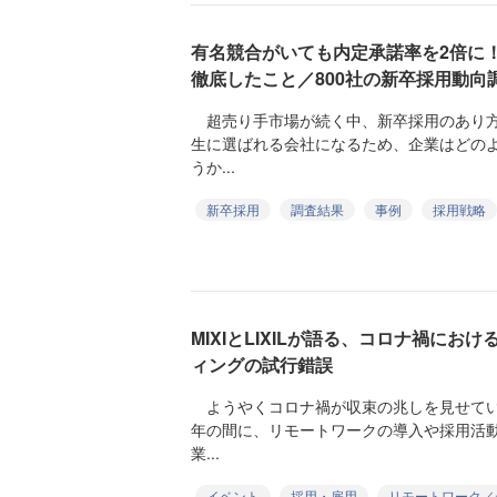
有名競合がいても内定承諾率を2倍に
徹底したこと／800社の新卒採用動向
超売り手市場が続く中、新卒採用のあり方
生に選ばれる会社になるため、企業はどの
うか...
新卒採用
調査結果
事例
採用戦略
MIXIとLIXILが語る、コロナ禍に
ィングの試行錯誤
ようやくコロナ禍が収束の兆しを見せてい
年の間に、リモートワークの導入や採用活
業...
イベント
採用・雇用
リモートワーク／