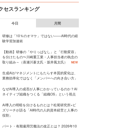
クセスランキング
今日
月間
研修は「10％のオマケ」ではない——AI時代の経
験学習加速術
【動画】研修の「やりっぱなし」と「行動変容」
を分けたもの〜川崎重工業・人事担当者の執念の
取り組み～（喜瀬川蒼太氏・坂井風太氏）
NEW
生成AIがマネジメントにもたらす本質的変化は、
業務効率化ではなく「メンバーへの向き合い方」
なぜAI導入の成否が人事にかかっているのか？AI
ネイティブ組織をつくる「組織OS」という視点
AI導入の明暗を分けるものとは？松尾研究所×ビ
ズリーチが語る「AI時代の人的資本経営と人事の
役割」
パート・有期雇用労働法の改正とは？ 2026年10