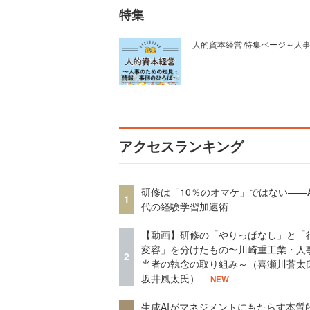
特集
人的資本経営 特集ページ～人
アクセスランキング
研修は「10％のオマケ」ではない——A
1
代の経験学習加速術
【動画】研修の「やりっぱなし」と「
変容」を分けたもの〜川崎重工業・人
2
当者の執念の取り組み～（喜瀬川蒼太
坂井風太氏）
NEW
生成AIがマネジメントにもたらす本質