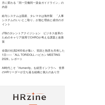
月に変わる「同一労働同一賃金ガイドライン」の
内容
給与システムは国産、タレマネは海外製 「人事
システムのいいとこ取り」が進む理由と成功のポ
イント
JTBのタレントアクイジション ビジネス改革の
ためのキャリア採用でCHROが考える課題と改善
策
全国の社員2400名が集い、笑顔と熱意を共有した
1日――「ALL TORIDOLL ハピカン MEETING
2026」レポート
AI時代こそ「Humanity」を経営インフラへ 世界
のHRリーダーが立ち返る組織と個人のあり方