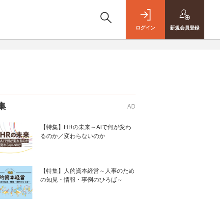
ログイン
新規
会員登録
集
AD
【特集】HRの未来～AIで何が変わ
るのか／変わらないのか
【特集】人的資本経営～人事のため
の知見・情報・事例のひろば～