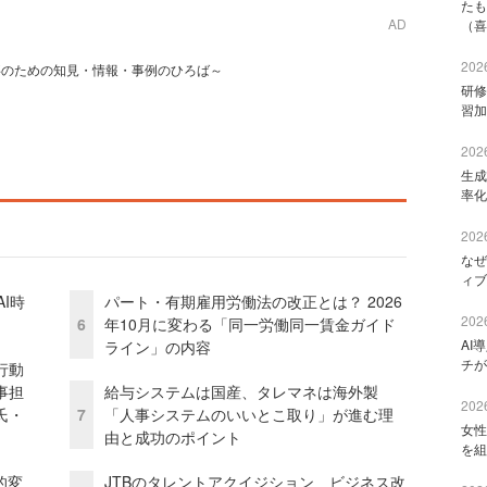
たも
AD
（喜
2026
事のための知見・情報・事例のひろば～
研修
習加
2026
生成
率化
2026
なぜ
ィブ
I時
パート・有期雇用労働法の改正とは？ 2026
2026
6
年10月に変わる「同一労働同一賃金ガイド
AI
ライン」の内容
チが
行動
事担
給与システムは国産、タレマネは海外製
2026
氏・
7
「人事システムのいいとこ取り」が進む理
女性
由と成功のポイント
を組
的変
JTBのタレントアクイジション ビジネス改