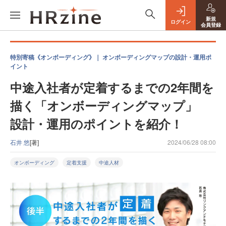
新規
ログイン
会員登録
特別寄稿《オンボーディング》｜ オンボーディングマップの設計・運用ポ
イント
中途入社者が定着するまでの2年間を
描く「オンボーディングマップ」
設計・運用のポイントを紹介！
石井 悠
[著]
2024/06/28 08:00
オンボーディング
定着支援
中途人材