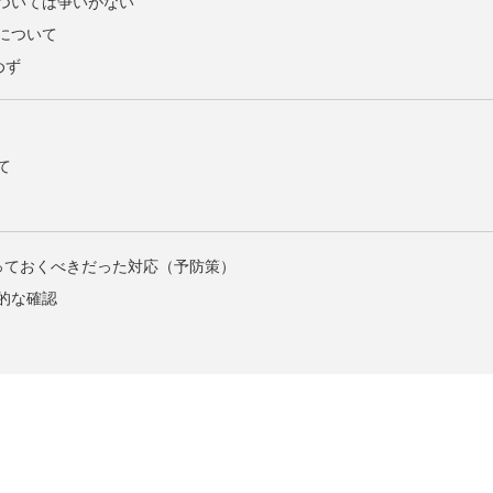
ついては争いがない
について
めず
て
取っておくべきだった対応（予防策）
的な確認