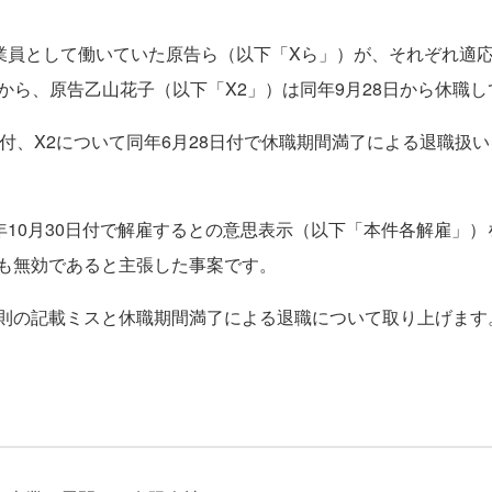
員として働いていた原告ら（以下「Xら」）が、それぞれ適
2日から、原告乙山花子（以下「X2」）は同年9月28日から休職
日付、X2について同年6月28日付で休職期間満了による退職扱
10月30日付で解雇するとの意思表示（以下「本件各解雇」）
も無効であると主張した事案です。
則の記載ミスと休職期間満了による退職について取り上げます