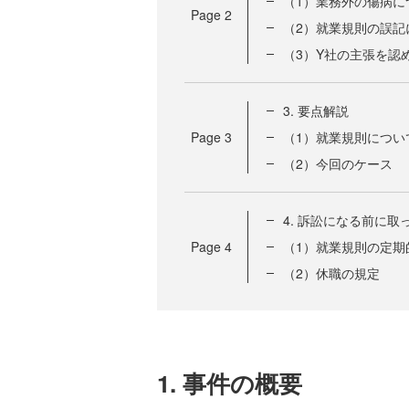
（1）業務外の傷病に
Page
2
（2）就業規則の誤記
（3）Y社の主張を認
3. 要点解説
Page
3
（1）就業規則につい
（2）今回のケース
4. 訴訟になる前に
Page
4
（1）就業規則の定期
（2）休職の規定
1. 事件の概要