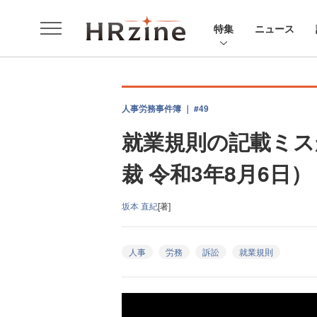
特集
ニュース
人事労務事件簿 ｜ #49
就業規則の記載ミス
裁 令和3年8月6日）
坂本 直紀
[著]
人事
労務
訴訟
就業規則