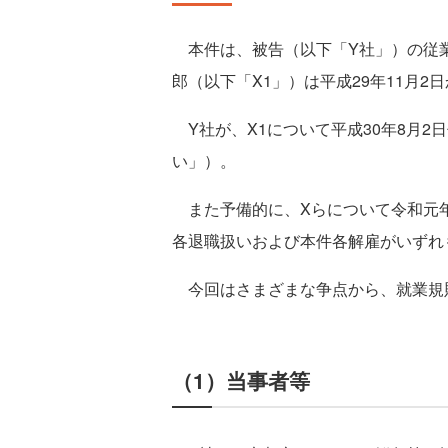
本件は、被告（以下「Y社」）の従業
郎（以下「X1」）は平成29年11月
Y社が、X1について平成30年8月2
い」）。
また予備的に、Xらについて令和元年
各退職扱いおよび本件各解雇がいずれ
今回はさまざまな争点から、就業規
（1）当事者等