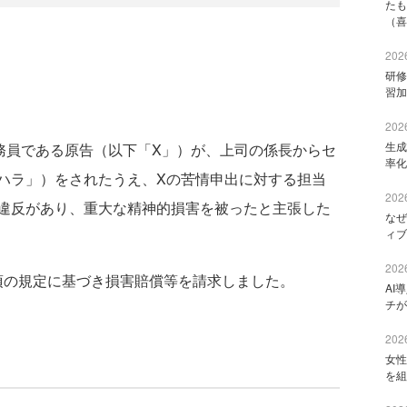
たも
（喜
2026
研修
習加
2026
生成
員である原告（以下「X」）が、上司の係長からセ
率化
ハラ」）をされたうえ、Xの苦情申出に対する担当
2026
違反があり、重大な精神的損害を被ったと主張した
なぜ
ィブ
2026
項の規定に基づき損害賠償等を請求しました。
AI
チが
2026
女性
を組