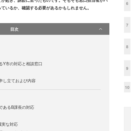
とが起き、訴訟に至ったものです。そもそも窓口担当者がハ
6
っているか、確認する必要があるかもしれません。
7
目次
8
るY市の対応と相談窓口
9
申し立ておよび内容
10
）
であるB課長の対応
誠実な対応