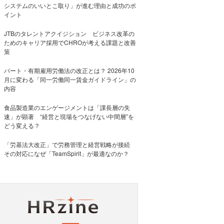
システムのいいとこ取り」が進む理由と成功のポ
イント
JTBのタレントアクイジション ビジネス改革の
ためのキャリア採用でCHROが考える課題と改善
策
パート・有期雇用労働法の改正とは？ 2026年10
月に変わる「同一労働同一賃金ガイドライン」の
内容
食品製造業のエンゲージメントは「課長層の失
速」が顕著 “経営と現場をつなげない中間層”を
どう変える？
「労基法大改正」で労務管理と経営戦略が接続
その対応になぜ「TeamSpirit」が最適なのか？