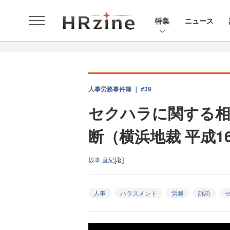
特集
ニュース
人事労務事件簿 ｜ #39
セクハラに関する相
断（横浜地裁 平成1
坂本 直紀
[著]
人事
ハラスメント
労務
訴訟