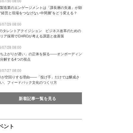
/07/30 08:00
製造業のエンゲージメントは「課長層の失速」が顕
“経営と現場をつなげない中間層”をどう変える？
/07/29 08:00
Bのタレントアクイジション ビジネス改革のための
リア採用でCHROが考える課題と改善策
/07/28 08:00
ち上がりが遅い」の正体を探る——オンボーディン
分解する4つの視点
/07/27 08:00
n1が空回りする理由——「投げ手」だけでは醸成さ
い、フィードバック文化のつくり方
新着記事一覧を見る
ベント