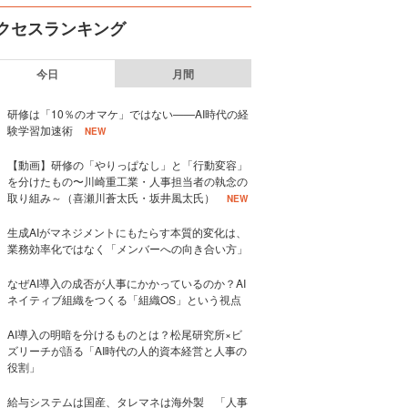
クセスランキング
今日
月間
研修は「10％のオマケ」ではない——AI時代の経
験学習加速術
NEW
【動画】研修の「やりっぱなし」と「行動変容」
を分けたもの〜川崎重工業・人事担当者の執念の
取り組み～（喜瀬川蒼太氏・坂井風太氏）
NEW
生成AIがマネジメントにもたらす本質的変化は、
業務効率化ではなく「メンバーへの向き合い方」
なぜAI導入の成否が人事にかかっているのか？AI
ネイティブ組織をつくる「組織OS」という視点
AI導入の明暗を分けるものとは？松尾研究所×ビ
ズリーチが語る「AI時代の人的資本経営と人事の
役割」
給与システムは国産、タレマネは海外製 「人事