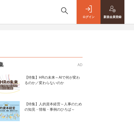
ログイン
新規
会員登録
集
AD
【特集】HRの未来～AIで何が変わ
るのか／変わらないのか
【特集】人的資本経営～人事のため
の知見・情報・事例のひろば～