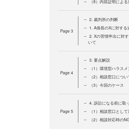
（8）内容証明による
2. 裁判所の判断
1. A係長のXに対
Page
3
2. Xの苦情申出に
いて
3. 要点解説
（1）環境型ハラスメ
Page
4
（2）相談窓口につい
（3）今回のケース
4. 訴訟になる前に
Page
5
（1）相談窓口として
（2）相談対応時のN