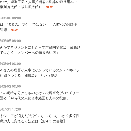
の〜川崎重工業・人事担当者の執念の取り組み～
瀬川蒼太氏・坂井風太氏）
NEW
/08/06 08:00
は「10％のオマケ」ではない——AI時代の経験学
速術
NEW
/08/05 08:00
AIがマネジメントにもたらす本質的変化は、業務効
ではなく「メンバーへの向き合い方」
/08/04 08:00
AI導入の成否が人事にかかっているのか？AIネイテ
組織をつくる「組織OS」という視点
/08/03 08:00
導入の明暗を分けるものとは？松尾研究所×ビズリー
語る「AI時代の人的資本経営と人事の役割」
/07/31 17:30
やシニアが増えた“だけ”になっていないか？多様性
織の力に変える方法とは【おすすめ書籍】