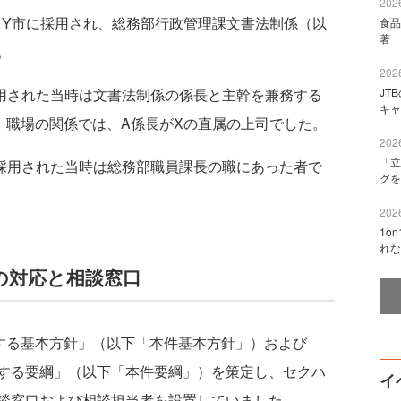
2026
てY市に採用され、総務部行政管理課文書法制係（以
食品
著 
。
2026
用された当時は文書法制係の係長と主幹を兼務する
JT
キャ
。職場の関係では、A係長がXの直属の上司でした。
2026
「立
採用された当時は総務部職員課長の職にあった者で
グを
2026
1o
れな
の対応と相談窓口
する基本方針」（以下「本件基本方針」）および
する要綱」（以下「本件要綱」）を策定し、セクハ
イ
談窓口および相談担当者を設置していました。