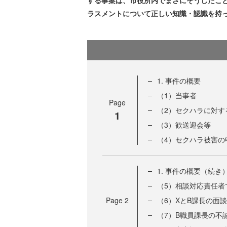
する事案は、市役所内でまさにそうしたこ
ラスメントについて正しい知識・認識を持
1. 事件の概要
（1）当事者
Page
（2）セクハラに対す
1
（3）歓送迎会等
（4）セクハラ被害の
1. 事件の概要（続き
（5）相談対応責任者
Page
2
（6）XとB課長の面談
（7）B職員課長の不