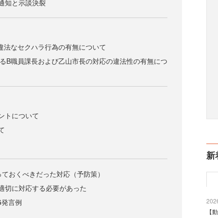
通知と示談決裂
する違法なセクハラ行為の有無について
対するB職員課長および乙山市長の対応の違法性の有無につ
ントについて
て
新
取っておくべきだった対応（予防策）
適切に対応する必要があった
2026
G発言例
【動