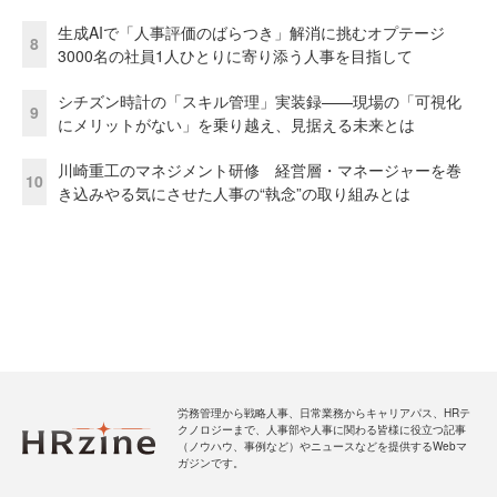
生成AIで「人事評価のばらつき」解消に挑むオプテージ
8
3000名の社員1人ひとりに寄り添う人事を目指して
シチズン時計の「スキル管理」実装録——現場の「可視化
9
にメリットがない」を乗り越え、見据える未来とは
川崎重工のマネジメント研修 経営層・マネージャーを巻
10
き込みやる気にさせた人事の“執念”の取り組みとは
労務管理から戦略人事、日常業務からキャリアパス、HRテ
クノロジーまで、人事部や人事に関わる皆様に役立つ記事
（ノウハウ、事例など）やニュースなどを提供するWebマ
ガジンです。