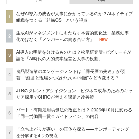
なぜAI導入の成否が人事にかかっているのか？AIネイティブ
1
組織をつくる「組織OS」という視点
生成AIがマネジメントにもたらす本質的変化は、業務効率
2
化ではなく「メンバーへの向き合い方」
NEW
AI導入の明暗を分けるものとは？松尾研究所×ビズリーチが
3
語る「AI時代の人的資本経営と人事の役割」
食品製造業のエンゲージメントは「課長層の失速」が顕
4
著 “経営と現場をつなげない中間層”をどう変える？
JTBのタレントアクイジション ビジネス改革のためのキャ
5
リア採用でCHROが考える課題と改善策
パート・有期雇用労働法の改正とは？ 2026年10月に変わる
6
「同一労働同一賃金ガイドライン」の内容
「立ち上がりが遅い」の正体を探る——オンボーディング
7
を分解する4つの視点