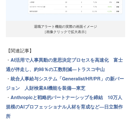
退職アラート機能の実際の画面イメージ
［画像クリックで拡大表示］
【関連記事】
・
AI活用で人事異動の意思決定プロセスを高速化 富士
通が伴走し、約98％の工数削減—トラスコ中山
・
統合人事給与システム「Generalist/HR/PR」の新バー
ジョン 人財検索AI機能を装備—東芝
・
Anthropicと戦略的パートナーシップを締結 10万人
規模のAIプロフェッショナル人材を育成など—日立製作
所