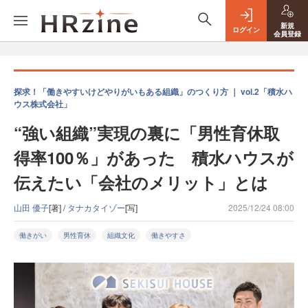
新規
ログイン
会員登録
探求！「働きやすいけどやりがいもある組織」のつくり方 ｜ vol.2「積水ハ
ウス株式会社」
“強い組織”実現の裏に「男性育休取
得率100％」があった 積水ハウスが
伝えたい「会社のメリット」とは
山田 優子
[著] /
タナカタイゾー
[写]
2025/12/24 08:00
働きがい
男性育休
組織文化
働きやすさ