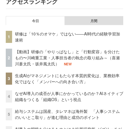
アクセスランキング
今日
月間
研修は「10％のオマケ」ではない——AI時代の経験学習加
1
速術
【動画】研修の「やりっぱなし」と「行動変容」を分けた
2
もの〜川崎重工業・人事担当者の執念の取り組み～（喜瀬
川蒼太氏・坂井風太氏）
NEW
生成AIがマネジメントにもたらす本質的変化は、業務効率
3
化ではなく「メンバーへの向き合い方」
なぜAI導入の成否が人事にかかっているのか？AIネイティブ
4
組織をつくる「組織OS」という視点
給与システムは国産、タレマネは海外製 「人事システム
5
のいいとこ取り」が進む理由と成功のポイント
AI導入の明暗を分けるものとは？松尾研究所×ビズリーチが