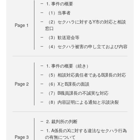
1. 事件の概要
（1）当事者
（2）セクハラに対するY市の対応と相談
Page
1
窓口
（3）歓送迎会等
（4）セクハラ被害の申し立ておよび内容
1. 事件の概要（続き）
（5）相談対応責任者であるB課長の対応
Page
2
（6）XとB課長の面談
（7）B職員課長の不誠実な対応
（8）内容証明による通知と示談決裂
2. 裁判所の判断
1. A係長のXに対する違法なセクハラ行為
Page
3
の有無について