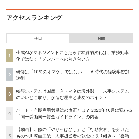
アクセスランキング
今日
月間
生成AIがマネジメントにもたらす本質的変化は、業務効率
1
化ではなく「メンバーへの向き合い方」
研修は「10％のオマケ」ではない——AI時代の経験学習加
2
速術
給与システムは国産、タレマネは海外製 「人事システム
3
のいいとこ取り」が進む理由と成功のポイント
パート・有期雇用労働法の改正とは？ 2026年10月に変わる
4
「同一労働同一賃金ガイドライン」の内容
【動画】研修の「やりっぱなし」と「行動変容」を分けた
5
もの〜川崎重工業・人事担当者の執念の取り組み～（喜瀬