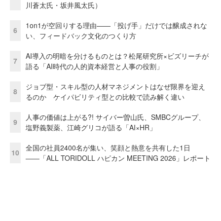
川蒼太氏・坂井風太氏）
1on1が空回りする理由——「投げ手」だけでは醸成されな
6
い、フィードバック文化のつくり方
AI導入の明暗を分けるものとは？松尾研究所×ビズリーチが
7
語る「AI時代の人的資本経営と人事の役割」
ジョブ型・スキル型の人材マネジメントはなぜ限界を迎え
8
るのか ケイパビリティ型との比較で読み解く違い
人事の価値は上がる?! サイバー曽山氏、SMBCグループ、
9
塩野義製薬、江崎グリコが語る「AI×HR」
全国の社員2400名が集い、笑顔と熱意を共有した1日
10
――「ALL TORIDOLL ハピカン MEETING 2026」レポート