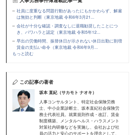
人事労務事件簿連載記事一覧
社員に度重なる問題行動があったにもかかわらず、解雇
は無効と判断（東京地裁 令和6年3月21...
会社が十分な確認・調査なしに退職勧奨したことにつ
き、パワハラと認定（東京地裁 令和5年12...
早出の労働時間、振替休日が示されない休日出勤に割増
賃金の支払い命令（東京地裁 令和6年9月...
もっと読む
この記事の著者
坂本 直紀（サカモト ナオキ）
人事コンサルタント、特定社会保険労務
士、中小企業診断士、坂本直紀社会保険労
務士代表社員。就業規則作成・改訂、賃金
制度構築、メンタルヘルス・ハラスメント
対策社内研修などを実施し、会社および社
員の活力と安心のサポートを理念として、