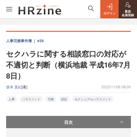
新規
ログイン
会員登録
人事労務事件簿 ｜ #39
セクハラに関する相談窓口の対応が
不適切と判断（横浜地裁 平成16年7月
8日）
坂本 直紀
[著]
2023/11/06 08:00
人事
ハラスメント
労務
訴訟
セクシュアルハラスメント
目次