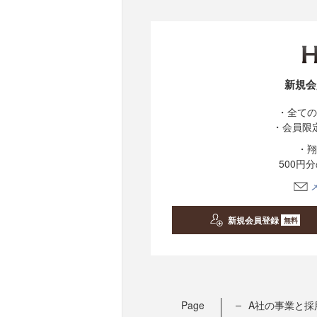
新規会
・全ての
・会員限
・翔
500円
新規会員登録
無料
Page
A社の事業と採