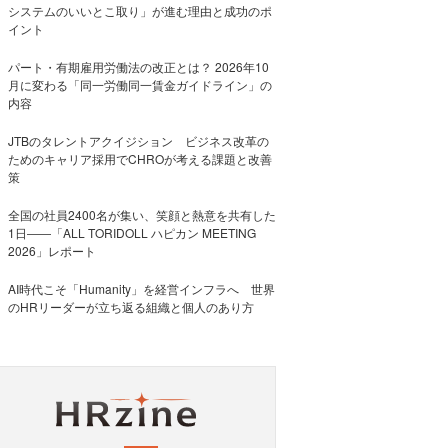
システムのいいとこ取り」が進む理由と成功のポ
イント
パート・有期雇用労働法の改正とは？ 2026年10
月に変わる「同一労働同一賃金ガイドライン」の
内容
JTBのタレントアクイジション ビジネス改革の
ためのキャリア採用でCHROが考える課題と改善
策
全国の社員2400名が集い、笑顔と熱意を共有した
1日――「ALL TORIDOLL ハピカン MEETING
2026」レポート
AI時代こそ「Humanity」を経営インフラへ 世界
のHRリーダーが立ち返る組織と個人のあり方