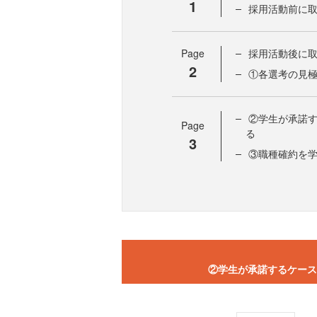
1
採用活動前に
Page
採用活動後に
2
①各選考の見
②学生が承諾
Page
る
3
③職種確約を
②学生が承諾するケース