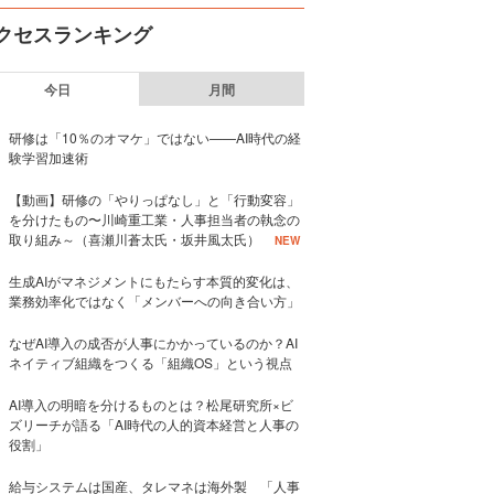
クセスランキング
今日
月間
研修は「10％のオマケ」ではない——AI時代の経
験学習加速術
【動画】研修の「やりっぱなし」と「行動変容」
を分けたもの〜川崎重工業・人事担当者の執念の
取り組み～（喜瀬川蒼太氏・坂井風太氏）
NEW
生成AIがマネジメントにもたらす本質的変化は、
業務効率化ではなく「メンバーへの向き合い方」
なぜAI導入の成否が人事にかかっているのか？AI
ネイティブ組織をつくる「組織OS」という視点
AI導入の明暗を分けるものとは？松尾研究所×ビ
ズリーチが語る「AI時代の人的資本経営と人事の
役割」
給与システムは国産、タレマネは海外製 「人事