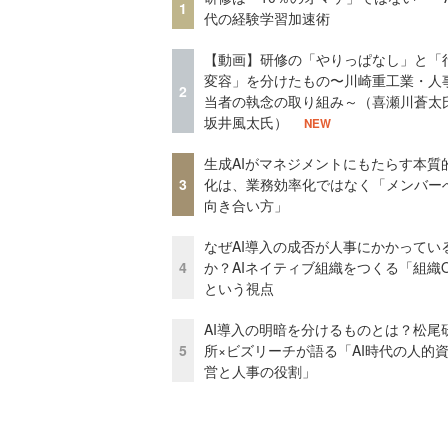
1
代の経験学習加速術
【動画】研修の「やりっぱなし」と「
変容」を分けたもの〜川崎重工業・人
2
当者の執念の取り組み～（喜瀬川蒼太
坂井風太氏）
NEW
生成AIがマネジメントにもたらす本質
3
化は、業務効率化ではなく「メンバー
向き合い方」
なぜAI導入の成否が人事にかかってい
4
か？AIネイティブ組織をつくる「組織
という視点
AI導入の明暗を分けるものとは？松尾
5
所×ビズリーチが語る「AI時代の人的
営と人事の役割」