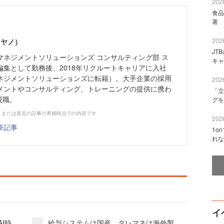
2026
食品
著 
2026
アヤノ）
JT
マネジメントソリューションズ コンサルティング部 ス
キャ
編集として勤務後、2018年リクルートキャリアに入社
ネジメントソリューションズに転籍）。大手企業の採用
2026
メントやコンサルティング、トレーニングの提供に携わ
「立
現職。
グを
、または直近の記事の寄稿時点での内容です
2026
筆記事
1o
れな
イ
I時
給与システムは国産、タレマネは海外製