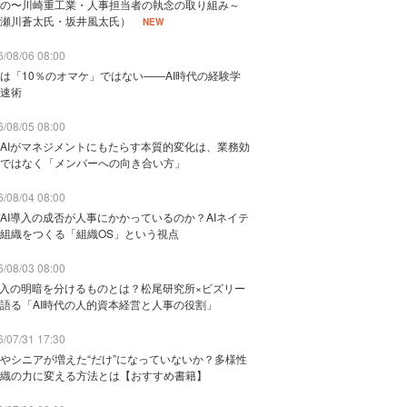
の〜川崎重工業・人事担当者の執念の取り組み～
瀬川蒼太氏・坂井風太氏）
NEW
/08/06 08:00
は「10％のオマケ」ではない——AI時代の経験学
速術
/08/05 08:00
AIがマネジメントにもたらす本質的変化は、業務効
ではなく「メンバーへの向き合い方」
/08/04 08:00
AI導入の成否が人事にかかっているのか？AIネイテ
組織をつくる「組織OS」という視点
/08/03 08:00
導入の明暗を分けるものとは？松尾研究所×ビズリー
語る「AI時代の人的資本経営と人事の役割」
/07/31 17:30
やシニアが増えた“だけ”になっていないか？多様性
織の力に変える方法とは【おすすめ書籍】