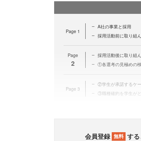
A社の事業と採用
Page
1
採用活動前に取り組
Page
採用活動後に取り組
2
①各選考の見極めの
②学生が承諾するケ
Page
3
③職種確約を学生が
会員登録
する
無料