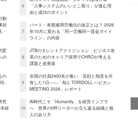
6
「人事システムのいいとこ取り」が進む理
由と成功のポイント
行動
事担
パート・有期雇用労働法の改正とは？ 2026
氏・
7
年10月に変わる「同一労働同一賃金ガイド
ライン」の内容
的変
JTBのタレントアクイジション ビジネス改
への
8
革のためのキャリア採用でCHROが考える
課題と改善策
るの
全国の社員2400名が集い、笑顔と熱意を共
OS」
9
有した1日――「ALL TORIDOLL ハピカン
MEETING 2026」レポート
研究
AI時代こそ「Humanity」を経営インフラ
資本経
10
へ 世界のHRリーダーが立ち返る組織と個
人のあり方