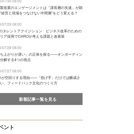
/07/30 08:00
製造業のエンゲージメントは「課長層の失速」が顕
“経営と現場をつなげない中間層”をどう変える？
/07/29 08:00
Bのタレントアクイジション ビジネス改革のための
リア採用でCHROが考える課題と改善策
/07/28 08:00
ち上がりが遅い」の正体を探る——オンボーディン
分解する4つの視点
/07/27 08:00
n1が空回りする理由——「投げ手」だけでは醸成さ
い、フィードバック文化のつくり方
新着記事一覧を見る
ベント