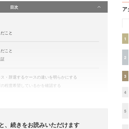
目次
ア
んだこと
1
んだこと
2
検証
3
ース・辞退するケースの違いを明らかにする
どの程度希望しているかを確認する
4
5
と、
続きをお読みいただけます