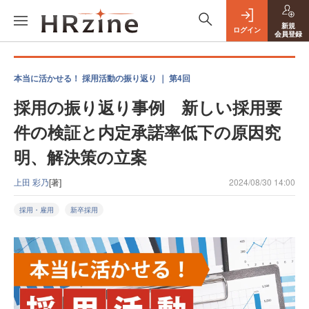
新規
ログイン
会員登録
本当に活かせる！ 採用活動の振り返り ｜ 第4回
採用の振り返り事例 新しい採用要
件の検証と内定承諾率低下の原因究
明、解決策の立案
上田 彩乃
[著]
2024/08/30 14:00
採用・雇用
新卒採用