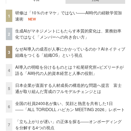
研修は「10％のオマケ」ではない——AI時代の経験学習加
1
速術
NEW
生成AIがマネジメントにもたらす本質的変化は、業務効率
2
化ではなく「メンバーへの向き合い方」
なぜAI導入の成否が人事にかかっているのか？AIネイティブ
3
組織をつくる「組織OS」という視点
AI導入の明暗を分けるものとは？松尾研究所×ビズリーチが
4
語る「AI時代の人的資本経営と人事の役割」
日本企業が直面する人材成長の構造的な問題へ提言 富士
5
通が取り組んだ育成のフルモデルチェンジとは
全国の社員2400名が集い、笑顔と熱意を共有した1日
6
――「ALL TORIDOLL ハピカン MEETING 2026」レポート
「立ち上がりが遅い」の正体を探る——オンボーディング
7
を分解する4つの視点