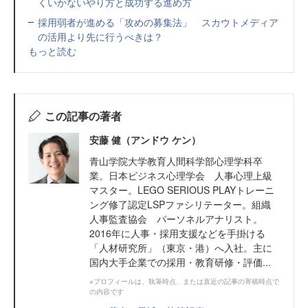
くいかないやり方と成功する進め方
採用弱者が進める「攻めの募集法」 スカウトメディア
の活用より先に行うべきは？
もっと読む
この記事の著者
安藤 健（アンドウ ケン）
青山学院大学教育人間科学部心理学科卒
業。日本ビジネス心理学会 人事心理上級
マスター。LEGO SERIOUS PLAYトレーニ
ング修了認定LSPファシリテーター。組織
人事監査協会 パーソネルアナリスト。
2016年に人事・採用支援などを手掛ける
「人材研究所」（東京・港）へ入社。主に
国内大手企業での採用・教育研修・評価...
※プロフィールは、執筆時点、または直近の記事の寄稿時点で
の内容です