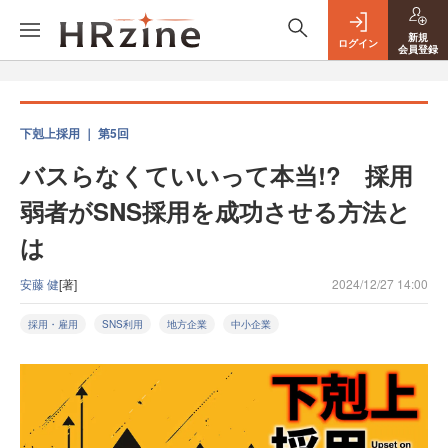
新規
ログイン
会員登録
下剋上採用 ｜ 第5回
バスらなくていいって本当!? 採用
弱者がSNS採用を成功させる方法と
は
安藤 健
[著]
2024/12/27 14:00
採用・雇用
SNS利用
地方企業
中小企業