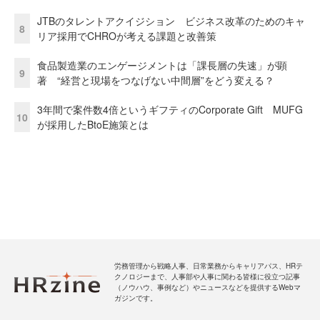
JTBのタレントアクイジション ビジネス改革のためのキャ
8
リア採用でCHROが考える課題と改善策
食品製造業のエンゲージメントは「課長層の失速」が顕
9
著 “経営と現場をつなげない中間層”をどう変える？
3年間で案件数4倍というギフティのCorporate Gift MUFG
10
が採用したBtoE施策とは
労務管理から戦略人事、日常業務からキャリアパス、HRテ
クノロジーまで、人事部や人事に関わる皆様に役立つ記事
（ノウハウ、事例など）やニュースなどを提供するWebマ
ガジンです。