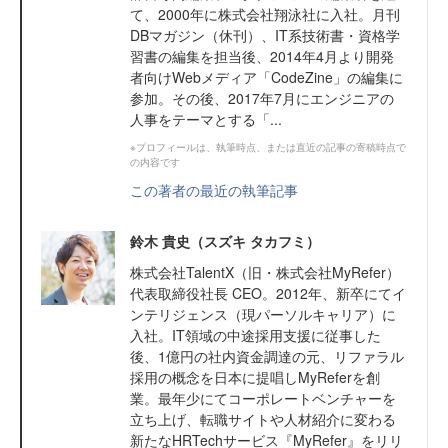
て、2000年に株式会社翔泳社に入社。月刊
DBマガジン（休刊）、IT系技術書・資格学
習書の編集を担当後、2014年4月より開発
者向けWebメディア「CodeZine」の編集に
参加。その後、2017年7月にエンジニアの
人事をテーマとする「...
※プロフィールは、執筆時点、または直近の記事の寄稿時点で
の内容です
この著者の最近の執筆記事
鈴木 貴史（スズキ タカフミ）
株式会社TalentX（旧・株式会社MyRefer）
代表取締役社長 CEO。2012年、新卒にてイ
ンテリジェンス（現パーソルキャリア）に
入社。IT領域の中途採用支援に従事した
後、1億円の社内資金調達の元、リファラル
採用の概念を日本に提唱しMyReferを創
業。最年少にてコーポレートベンチャーを
立ち上げ、転職サイトや人材紹介に変わる
新たなHRTechサービス『MyRefer』をリリ