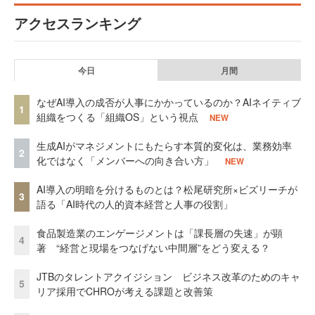
アクセスランキング
今日
月間
なぜAI導入の成否が人事にかかっているのか？AIネイティブ
1
組織をつくる「組織OS」という視点
NEW
生成AIがマネジメントにもたらす本質的変化は、業務効率
2
化ではなく「メンバーへの向き合い方」
NEW
AI導入の明暗を分けるものとは？松尾研究所×ビズリーチが
3
語る「AI時代の人的資本経営と人事の役割」
食品製造業のエンゲージメントは「課長層の失速」が顕
4
著 “経営と現場をつなげない中間層”をどう変える？
JTBのタレントアクイジション ビジネス改革のためのキャ
5
リア採用でCHROが考える課題と改善策