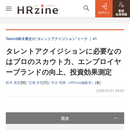
新規
ログイン
会員登録
TalentX鈴木貴史の“タレントアクイジション”トーク ｜ #1
タレントアクイジションに必要なの
はプロのスカウト力、エンプロイヤ
ーブランドの向上、投資効果測定
鈴木 貴史
[聞] /
北浦 汐見
[写] /
市古 明典（HRzine編集長）
[著]
2026/05/21 08:00
目次