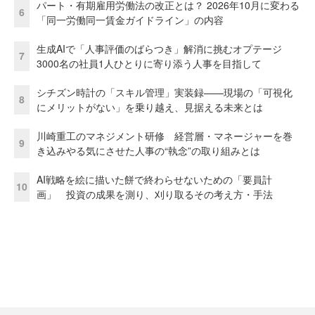
パート・有期雇用労働法の改正とは？ 2026年10月に変わる
6
「同一労働同一賃金ガイドライン」の内容
生成AIで「人事評価のばらつき」解消に挑むオプテージ
7
3000名の社員1人ひとりに寄り添う人事を目指して
シチズン時計の「スキル管理」実装録——現場の「可視化
8
にメリットがない」を乗り越え、見据える未来とは
川崎重工のマネジメント研修 経営層・マネージャーを巻
9
き込みやる気にさせた人事の“執念”の取り組みとは
AI戦略を絵に描いた餅で終わらせないための「要員計
10
画」 投資の成果を測り、刈り取るその考え方・手法