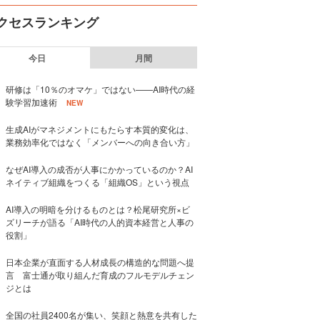
クセスランキング
今日
月間
研修は「10％のオマケ」ではない——AI時代の経
験学習加速術
NEW
生成AIがマネジメントにもたらす本質的変化は、
業務効率化ではなく「メンバーへの向き合い方」
なぜAI導入の成否が人事にかかっているのか？AI
ネイティブ組織をつくる「組織OS」という視点
AI導入の明暗を分けるものとは？松尾研究所×ビ
ズリーチが語る「AI時代の人的資本経営と人事の
役割」
日本企業が直面する人材成長の構造的な問題へ提
言 富士通が取り組んだ育成のフルモデルチェン
ジとは
全国の社員2400名が集い、笑顔と熱意を共有した