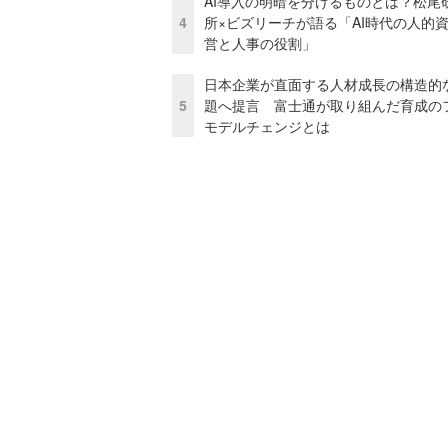
AI導入の明暗を分けるものとは？松尾
4
所×ビズリーチが語る「AI時代の人的
営と人事の役割」
日本企業が直面する人材成長の構造的
5
題へ提言 富士通が取り組んだ育成の
モデルチェンジとは