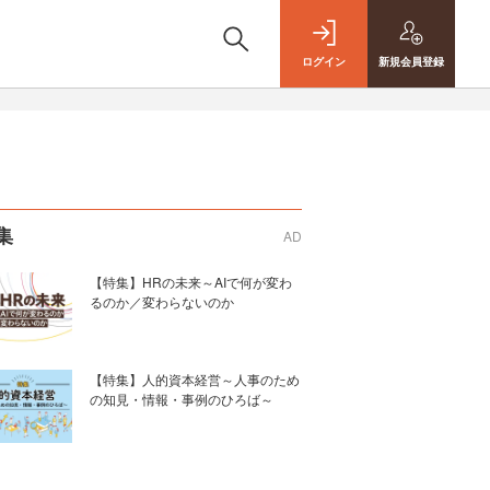
ログイン
新規
会員登録
集
AD
【特集】HRの未来～AIで何が変わ
るのか／変わらないのか
【特集】人的資本経営～人事のため
の知見・情報・事例のひろば～