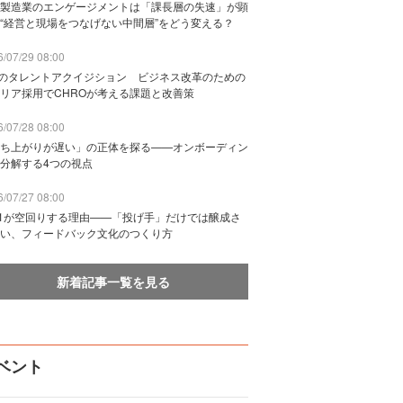
製造業のエンゲージメントは「課長層の失速」が顕
“経営と現場をつなげない中間層”をどう変える？
/07/29 08:00
Bのタレントアクイジション ビジネス改革のための
リア採用でCHROが考える課題と改善策
/07/28 08:00
ち上がりが遅い」の正体を探る——オンボーディン
分解する4つの視点
/07/27 08:00
n1が空回りする理由——「投げ手」だけでは醸成さ
い、フィードバック文化のつくり方
新着記事一覧を見る
ベント