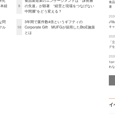
研究
食品製造業のエンゲージメントは「課長層
食品
資本経
9
の失速」が顕著 “経営と現場をつなげない
著 
中間層”をどう変える？
2026
な問
3年間で案件数4倍というギフティの
JT
キャ
フル
10
Corporate Gift MUFGが採用したBtoE施策
とは
2026
「立
グを
2026
1o
れな
イ