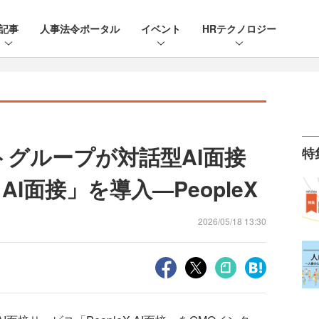
記事
人事法令ポータル
イベント
HRテクノロジー
トグループが対話型AI面接
特
 AI面接」を導入—PeopleX
2026/05/18 13:30