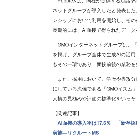
PeopleXは、同社が提供する対話型AI
ネットグループが導入したと発表した
ンシップにおいて利用を開始し、その
長期的には、AI面接で得られたデー
GMOインターネットグループは、「A
を掲げ、グループ全体で生成AIの活
もその一環であり、面接前後の業務を
また、採用において、学歴や専攻分野
にしている流儀である「GMOイズム
人柄の見極めや評価の標準化をいっそ
【関連記事】
・
AI面接の導入率は17.6％ 「新
実施—リクルートMS