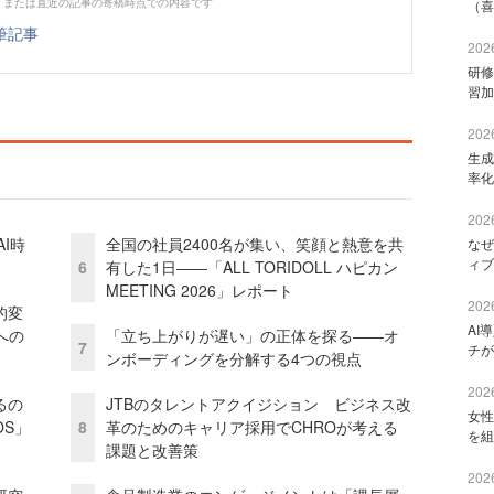
、または直近の記事の寄稿時点での内容です
（喜
筆記事
2026
研修
習加
2026
生成
率化
2026
I時
全国の社員2400名が集い、笑顔と熱意を共
なぜ
ィブ
6
有した1日――「ALL TORIDOLL ハピカン
MEETING 2026」レポート
2026
的変
AI
への
「立ち上がりが遅い」の正体を探る——オ
7
チが
ンボーディングを分解する4つの視点
2026
るの
JTBのタレントアクイジション ビジネス改
女性
OS」
8
革のためのキャリア採用でCHROが考える
を組
課題と改善策
2026