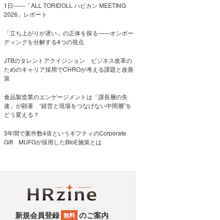
1日――「ALL TORIDOLL ハピカン MEETING
2026」レポート
「立ち上がりが遅い」の正体を探る——オンボー
ディングを分解する4つの視点
JTBのタレントアクイジション ビジネス改革の
ためのキャリア採用でCHROが考える課題と改善
策
食品製造業のエンゲージメントは「課長層の失
速」が顕著 “経営と現場をつなげない中間層”を
どう変える？
3年間で案件数4倍というギフティのCorporate
Gift MUFGが採用したBtoE施策とは
新規会員登録
のご案内
無料