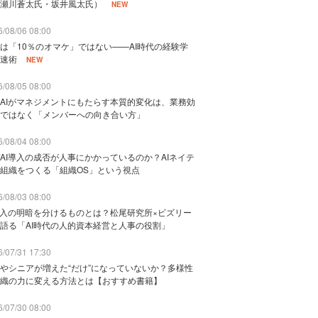
瀬川蒼太氏・坂井風太氏）
NEW
/08/06 08:00
は「10％のオマケ」ではない——AI時代の経験学
速術
NEW
/08/05 08:00
AIがマネジメントにもたらす本質的変化は、業務効
ではなく「メンバーへの向き合い方」
/08/04 08:00
AI導入の成否が人事にかかっているのか？AIネイテ
組織をつくる「組織OS」という視点
/08/03 08:00
導入の明暗を分けるものとは？松尾研究所×ビズリー
語る「AI時代の人的資本経営と人事の役割」
/07/31 17:30
やシニアが増えた“だけ”になっていないか？多様性
織の力に変える方法とは【おすすめ書籍】
/07/30 08:00