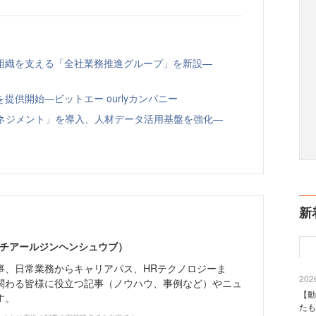
組織を支える「全社業務推進グループ」を新設—
供開始—ビットエー ourlyカンパニー
トマネジメント」を導入、人材データ活用基盤を強化—
新
エイチアールジンヘンシュウブ）
事、日常業務からキャリアパス、HRテクノロジーま
2026
関わる皆様に役立つ記事（ノウハウ、事例など）やニュ
【動
す。
たも