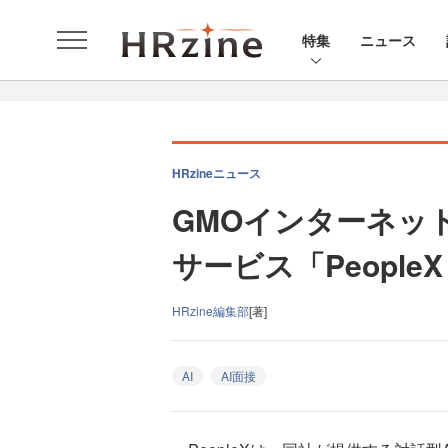
特集
ニュース
HRzineニュース
GMOインターネッ
サービス「PeopleX
HRzine編集部
[著]
AI
AI面接