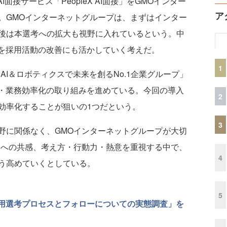
面接サービス「PeopleX AI面接」をGMOインター
ア
。GMOインターネットグループは、まずはインター
後は本選考への拡大も視野に入れているという。中
タを採用活動の改善にも活かしていく考えだ。
1
I＆ロボティクスで未来を創るNo.1企業グループ」
用・業務効率化の取り組みを進めている。今回の導入
2
効率化することが狙いの1つだという。
3
に関係なく、GMOインターネットグループが大切
」への共感、考え方・行動力・熱意を重視する中で、
4
う高めていくとしている。
5
卒採用選考プロセスとフォローについての実態調査」を