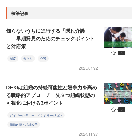
執筆記事
知らないうちに進行する「隠れ介護」
——早期発見のためのチェックポイント
と対応策
0
制度
働き方
介護
2025/04/22
DE&Iは組織の持続可能性と競争力を高め
る戦略的アプローチ 先立つ組織状態の
可視化における3ポイント
0
ダイバーシティー・インクルージョン
組織改革・組織改善
2024/11/27