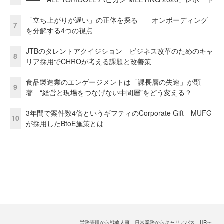
「立ち上がりが遅い」の正体を探る——オンボーディング
7
を分解する4つの視点
JTBのタレントアクイジション ビジネス改革のためのキャ
8
リア採用でCHROが考える課題と改善策
食品製造業のエンゲージメントは「課長層の失速」が顕
9
著 “経営と現場をつなげない中間層”をどう変える？
3年間で案件数4倍というギフティのCorporate Gift MUFG
10
が採用したBtoE施策とは
労務管理から戦略人事、日常業務からキャリアパス、HRテ