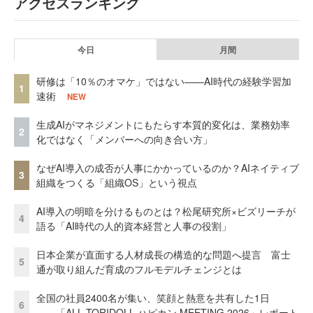
アクセスランキング
今日
月間
研修は「10％のオマケ」ではない——AI時代の経験学習加
1
速術
NEW
生成AIがマネジメントにもたらす本質的変化は、業務効率
2
化ではなく「メンバーへの向き合い方」
なぜAI導入の成否が人事にかかっているのか？AIネイティブ
3
組織をつくる「組織OS」という視点
AI導入の明暗を分けるものとは？松尾研究所×ビズリーチが
4
語る「AI時代の人的資本経営と人事の役割」
日本企業が直面する人材成長の構造的な問題へ提言 富士
5
通が取り組んだ育成のフルモデルチェンジとは
全国の社員2400名が集い、笑顔と熱意を共有した1日
6
――「ALL TORIDOLL ハピカン MEETING 2026」レポート