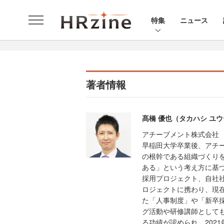
特集
ニュース
著者情報
髙橋 優也（タカハシ ユ
アチーブメント株式会社
早稲田大学卒業後、アチ
の根幹である組織づくり
ある」という考え方に基
採用プロジェクト、自社
ロジェクトに携わり、現
た「人事制度」や「新卒
グ活動や研修講師としても
る功績が認められ、2021