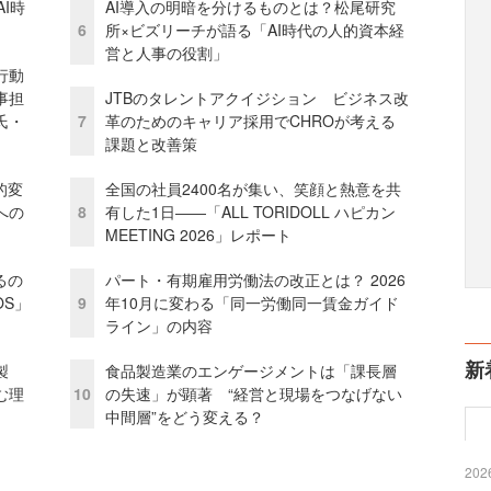
I時
AI導入の明暗を分けるものとは？松尾研究
6
所×ビズリーチが語る「AI時代の人的資本経
営と人事の役割」
行動
事担
JTBのタレントアクイジション ビジネス改
氏・
7
革のためのキャリア採用でCHROが考える
課題と改善策
的変
全国の社員2400名が集い、笑顔と熱意を共
への
8
有した1日――「ALL TORIDOLL ハピカン
MEETING 2026」レポート
るの
パート・有期雇用労働法の改正とは？ 2026
OS」
9
年10月に変わる「同一労働同一賃金ガイド
ライン」の内容
新
外製
食品製造業のエンゲージメントは「課長層
む理
10
の失速」が顕著 “経営と現場をつなげない
中間層”をどう変える？
2026