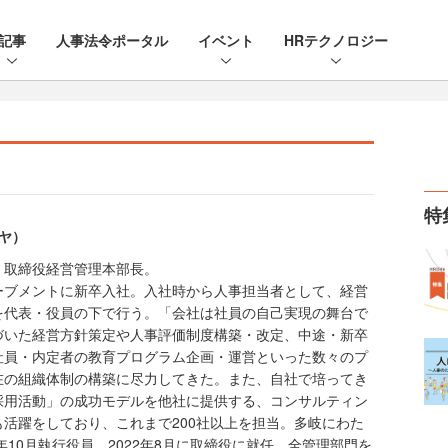
記事
人事法令ポータル
イベント
HRテクノロジー
特
ウヤ）
 取締役経営管理本部長。
ーブメントに新卒入社。入社時から人事担当者として、経営
を代表・役員の下で行う。「会社は社員の自己実現の舞台で
づいた経営方針策定や人事評価制度構築・改定、中途・新卒
社員・内定者の教育プログラム企画・運営といった数々のプ
在の組織体制の構築に尽力してきた。また、自社で培ってき
採用活動」の成功モデルを他社に提供する、コンサルティン
活躍をしており、これまで200社以上を担当。多岐にわた
年10月執行役員、2022年8月に取締役に就任。全管理部門を