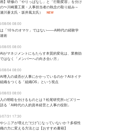
画】研修の「やりっぱなし」と「行動変容」を分け
の〜川崎重工業・人事担当者の執念の取り組み～
瀬川蒼太氏・坂井風太氏）
NEW
/08/06 08:00
は「10％のオマケ」ではない——AI時代の経験学
速術
/08/05 08:00
AIがマネジメントにもたらす本質的変化は、業務効
ではなく「メンバーへの向き合い方」
/08/04 08:00
AI導入の成否が人事にかかっているのか？AIネイテ
組織をつくる「組織OS」という視点
/08/03 08:00
導入の明暗を分けるものとは？松尾研究所×ビズリー
語る「AI時代の人的資本経営と人事の役割」
/07/31 17:30
やシニアが増えた“だけ”になっていないか？多様性
織の力に変える方法とは【おすすめ書籍】