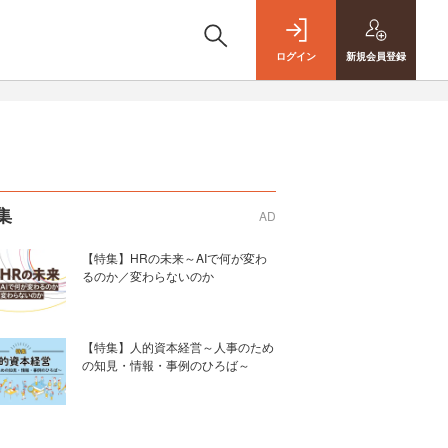
ログイン
新規
会員登録
集
AD
【特集】HRの未来～AIで何が変わ
るのか／変わらないのか
【特集】人的資本経営～人事のため
の知見・情報・事例のひろば～