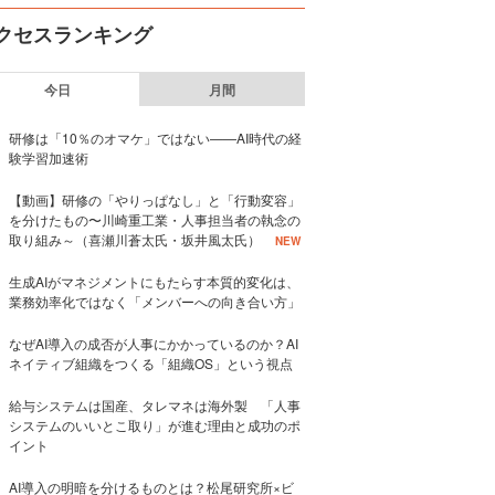
クセスランキング
今日
月間
研修は「10％のオマケ」ではない——AI時代の経
験学習加速術
【動画】研修の「やりっぱなし」と「行動変容」
を分けたもの〜川崎重工業・人事担当者の執念の
取り組み～（喜瀬川蒼太氏・坂井風太氏）
NEW
生成AIがマネジメントにもたらす本質的変化は、
業務効率化ではなく「メンバーへの向き合い方」
なぜAI導入の成否が人事にかかっているのか？AI
ネイティブ組織をつくる「組織OS」という視点
給与システムは国産、タレマネは海外製 「人事
システムのいいとこ取り」が進む理由と成功のポ
イント
AI導入の明暗を分けるものとは？松尾研究所×ビ