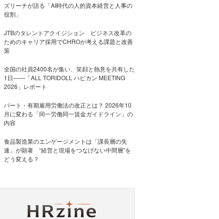
ズリーチが語る「AI時代の人的資本経営と人事の
役割」
JTBのタレントアクイジション ビジネス改革の
ためのキャリア採用でCHROが考える課題と改善
策
全国の社員2400名が集い、笑顔と熱意を共有した
1日――「ALL TORIDOLL ハピカン MEETING
2026」レポート
パート・有期雇用労働法の改正とは？ 2026年10
月に変わる「同一労働同一賃金ガイドライン」の
内容
食品製造業のエンゲージメントは「課長層の失
速」が顕著 “経営と現場をつなげない中間層”を
どう変える？