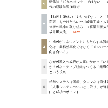
研修は「10％のオマケ」ではない——A
1
代の経験学習加速術
【動画】研修の「やりっぱなし」と「
変容」を分けたもの〜川崎重工業・人
2
当者の執念の取り組み～（喜瀬川蒼太
坂井風太氏）
NEW
生成AIがマネジメントにもたらす本質
3
化は、業務効率化ではなく「メンバー
向き合い方」
なぜAI導入の成否が人事にかかってい
4
か？AIネイティブ組織をつくる「組織
という視点
給与システムは国産、タレマネは海
5
「人事システムのいいとこ取り」が進
由と成功のポイント