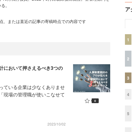
いる。
ア
時点、または直近の記事の寄稿時点での内容です
1
2
計において押さえるべき3つの
3
っている企業は少なくありませ
「現場の管理職が使いこなせて
4
0
5
2023/10/02