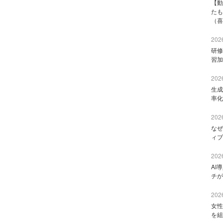
【動
たも
（喜
2026
研修
習加
2026
生成
率化
2026
なぜ
ィブ
2026
AI
チが
2026
女性
を組