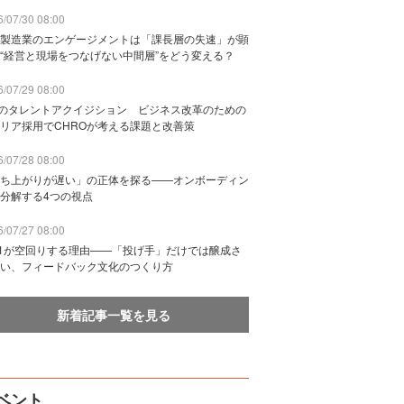
/07/30 08:00
製造業のエンゲージメントは「課長層の失速」が顕
“経営と現場をつなげない中間層”をどう変える？
/07/29 08:00
Bのタレントアクイジション ビジネス改革のための
リア採用でCHROが考える課題と改善策
/07/28 08:00
ち上がりが遅い」の正体を探る——オンボーディン
分解する4つの視点
/07/27 08:00
n1が空回りする理由——「投げ手」だけでは醸成さ
い、フィードバック文化のつくり方
新着記事一覧を見る
ベント