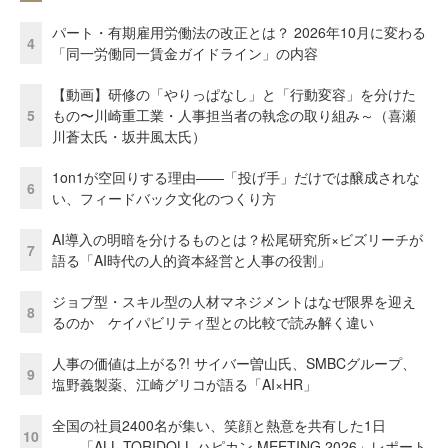
パート・有期雇用労働法の改正とは？ 2026年10月に変わる
4
「同一労働同一賃金ガイドライン」の内容
【動画】研修の「やりっぱなし」と「行動変容」を分けた
5
もの〜川崎重工業・人事担当者の執念の取り組み～（喜瀬
川蒼太氏・坂井風太氏）
1on1が空回りする理由——「投げ手」だけでは醸成されな
6
い、フィードバック文化のつくり方
AI導入の明暗を分けるものとは？松尾研究所×ビズリーチが
7
語る「AI時代の人的資本経営と人事の役割」
ジョブ型・スキル型の人材マネジメントはなぜ限界を迎え
8
るのか ケイパビリティ型との比較で読み解く違い
人事の価値は上がる?! サイバー曽山氏、SMBCグループ、
9
塩野義製薬、江崎グリコが語る「AI×HR」
全国の社員2400名が集い、笑顔と熱意を共有した1日
10
――「ALL TORIDOLL ハピカン MEETING 2026」レポート