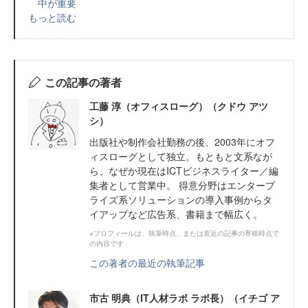
中が重要
もっと読む
この記事の著者
工藤 淳（オフィスローグ）（クドウ アツ
シ）
出版社や制作会社勤務の後、2003年にオフ
ィスローグとして独立。もともと文系なが
ら、なぜか現在はICTビジネスライター／編
集者として営業中。 得意分野はエンタープ
ライズ系ソリューションの導入事例からタ
イアップなど広告系、書籍まで幅広く。
※プロフィールは、執筆時点、または直近の記事の寄稿時点で
の内容です
この著者の最近の執筆記事
市古 明典（IT人材ラボ ラボ長）（イチゴ ア