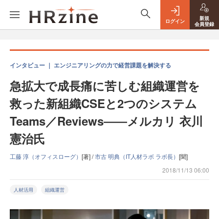
新規
ログイン
会員登録
インタビュー ｜ エンジニアリングの力で経営課題を解決する
急拡大で成長痛に苦しむ組織運営を
救った新組織CSEと2つのシステム
Teams／Reviews――メルカリ 衣川
憲治氏
工藤 淳（オフィスローグ）
[著] /
市古 明典（IT人材ラボ ラボ長）
[聞]
2018/11/13 06:00
人材活用
組織運営