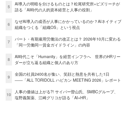
AI導入の明暗を分けるものとは？松尾研究所×ビズリーチが
5
語る「AI時代の人的資本経営と人事の役割」
なぜAI導入の成否が人事にかかっているのか？AIネイティブ
6
組織をつくる「組織OS」という視点
パート・有期雇用労働法の改正とは？ 2026年10月に変わる
7
「同一労働同一賃金ガイドライン」の内容
AI時代こそ「Humanity」を経営インフラへ 世界のHRリー
8
ダーが立ち返る組織と個人のあり方
全国の社員2400名が集い、笑顔と熱意を共有した1日
9
――「ALL TORIDOLL ハピカン MEETING 2026」レポート
人事の価値は上がる?! サイバー曽山氏、SMBCグループ、
10
塩野義製薬、江崎グリコが語る「AI×HR」