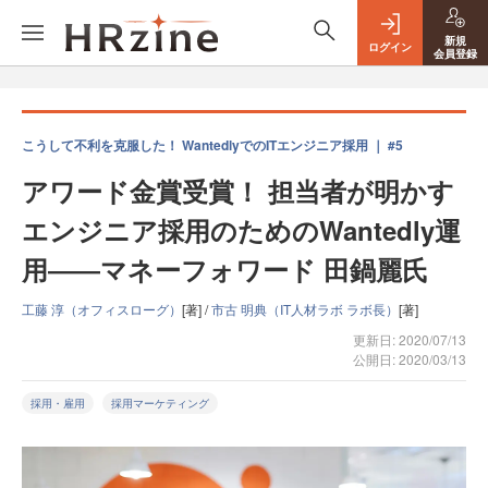
新規
ログイン
会員登録
こうして不利を克服した！ WantedlyでのITエンジニア採用 ｜ #5
アワード金賞受賞！ 担当者が明かす
エンジニア採用のためのWantedly運
用――マネーフォワード 田鍋麗氏
工藤 淳（オフィスローグ）
[著] /
市古 明典（IT人材ラボ ラボ長）
[著]
更新日: 2020/07/13
公開日: 2020/03/13
採用・雇用
採用マーケティング