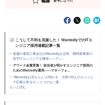
参考になった
0
こうして不利を克服した！ WantedlyでのITエ
ンジニア採用連載記事一覧
老舗の電気工事会社がWantedlyを活用、AWS新事業の
若手ITエンジニアを獲得――アン...
アワード金賞受賞！ 担当者が明かすエンジニア採用の
ためのWantedly運用――マネーフォ...
“Wantedlyお兄ちゃん”が明かす、月間150人のエンジニ
ア応募が来るカッコつけない運...
もっと読む