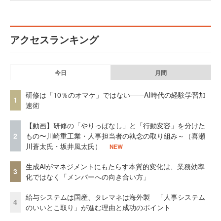
アクセスランキング
今日
月間
研修は「10％のオマケ」ではない——AI時代の経験学習加
1
速術
【動画】研修の「やりっぱなし」と「行動変容」を分けた
2
もの〜川崎重工業・人事担当者の執念の取り組み～（喜瀬
川蒼太氏・坂井風太氏）
NEW
生成AIがマネジメントにもたらす本質的変化は、業務効率
3
化ではなく「メンバーへの向き合い方」
給与システムは国産、タレマネは海外製 「人事システム
4
のいいとこ取り」が進む理由と成功のポイント