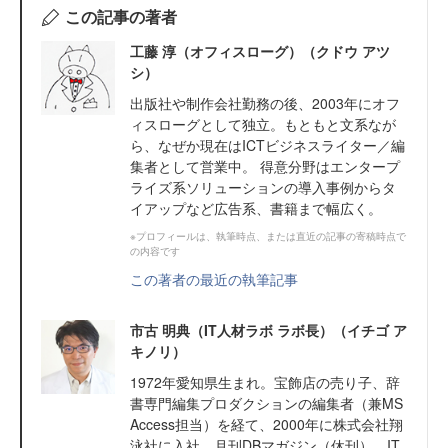
この記事の著者
工藤 淳（オフィスローグ）（クドウ アツ
シ）
出版社や制作会社勤務の後、2003年にオフ
ィスローグとして独立。もともと文系なが
ら、なぜか現在はICTビジネスライター／編
集者として営業中。 得意分野はエンタープ
ライズ系ソリューションの導入事例からタ
イアップなど広告系、書籍まで幅広く。
※プロフィールは、執筆時点、または直近の記事の寄稿時点で
の内容です
この著者の最近の執筆記事
市古 明典（IT人材ラボ ラボ長）（イチゴ ア
キノリ）
1972年愛知県生まれ。宝飾店の売り子、辞
書専門編集プロダクションの編集者（兼MS
Access担当）を経て、2000年に株式会社翔
泳社に入社。月刊DBマガジン（休刊）、IT