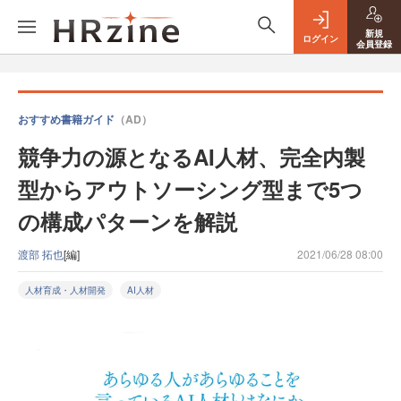
新規
ログイン
会員登録
おすすめ書籍ガイド
（AD）
競争力の源となるAI人材、完全内製
型からアウトソーシング型まで5つ
の構成パターンを解説
渡部 拓也
[編]
2021/06/28 08:00
人材育成・人材開発
AI人材