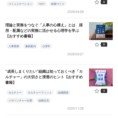
0
コミュニケーション
1on1
組織づくり
2026/04/28
理論と実務をつなぐ「人事の心構え」とは 採
用・配属などの実務に活かせる心理学を学ぶ
【おすすめ書籍】
0
人事業務
書籍案内
心理学
2026/02/27
“成長しまくりたい”組織は知っておくべき「カ
ルチャー」の大切さと浸透のヒント【おすすめ
書籍】
3
カルチャー
カルチャーフィット
組織開発
メガベンチャー企業
組織文化
2025/11/28