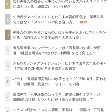
なぜAI導入の成否が人事にかかっているのか？AIネイティブ
1
組織をつくる「組織OS」という視点
生成AIがマネジメントにもたらす本質的変化は、業務効率
2
化ではなく「メンバーへの向き合い方」
NEW
AI導入の明暗を分けるものとは？松尾研究所×ビズリーチが
3
語る「AI時代の人的資本経営と人事の役割」
食品製造業のエンゲージメントは「課長層の失速」が顕
4
著 “経営と現場をつなげない中間層”をどう変える？
JTBのタレントアクイジション ビジネス改革のためのキャ
5
リア採用でCHROが考える課題と改善策
パート・有期雇用労働法の改正とは？ 2026年10月に変わる
6
「同一労働同一賃金ガイドライン」の内容
生成AIで「人事評価のばらつき」解消に挑むオプテージ
7
3000名の社員1人ひとりに寄り添う人事を目指して
シチズン時計の「スキル管理」実装録——現場の「可視化