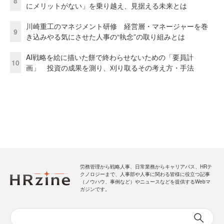
8
にメリットがない」を乗り越え、見据える未来とは
川崎重工のマネジメント研修 経営層・マネージャーを巻
9
き込みやる気にさせた人事の“執念”の取り組みとは
AI戦略を絵に描いた餅で終わらせないための「要員計
10
画」 投資の成果を測り、刈り取るその考え方・手法
労務管理から戦略人事、日常業務からキャリアパス、HRテ
クノロジーまで、人事部や人事に関わる皆様に役立つ記事
（ノウハウ、事例など）やニュースなどを提供するWebマ
ガジンです。