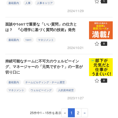
1
書籍案内
人事
人事キャリア
2024/11/29
面談や1on1で重要な「いい質問」の仕方と
は？ 『心理学に基づく質問の技術』発売
書籍案内
1on1
マネジメント
0
2024/10/21
持続可能なチームに不可欠のウェルビーイン
グ、マネージャーの「元気ですか？」の一言が
切り口に
0
書籍案内
チームビルディング・チーム運営
マネジメント
ウェルビーイング
人的資本経営
2023/11/27
«
1
2
»
25件中1～15件を表示