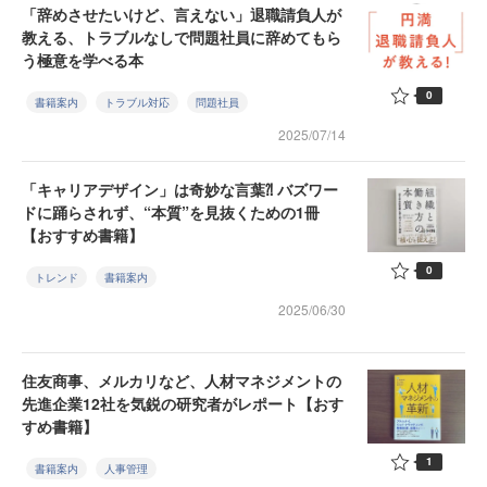
「辞めさせたいけど、言えない」退職請負人が
教える、トラブルなしで問題社員に辞めてもら
う極意を学べる本
0
書籍案内
トラブル対応
問題社員
2025/07/14
「キャリアデザイン」は奇妙な言葉⁈ バズワー
ドに踊らされず、“本質”を見抜くための1冊
【おすすめ書籍】
0
トレンド
書籍案内
2025/06/30
住友商事、メルカリなど、人材マネジメントの
先進企業12社を気鋭の研究者がレポート【おす
すめ書籍】
1
書籍案内
人事管理