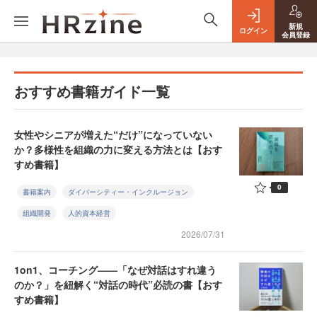
新規
ログイン
会員登録
おすすめ書籍ガイド一覧
女性やシニアが増えた“だけ”になっていない
か？多様性を組織の力に変える方法とは【おす
すめ書籍】
0
書籍案内
ダイバーシティー・インクルージョン
組織開発
人的資本経営
2026/07/31
1on1、コーチング——「なぜ対話はすれ違う
のか？」を紐解く“対話の時代”必読の書【おす
すめ書籍】