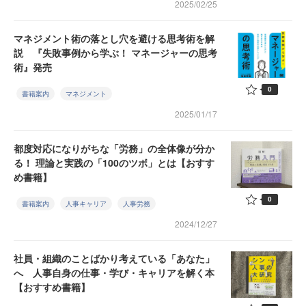
2025/02/25
マネジメント術の落とし穴を避ける思考術を解
説 『失敗事例から学ぶ！ マネージャーの思考
術』発売
0
書籍案内
マネジメント
2025/01/17
都度対応になりがちな「労務」の全体像が分か
る！ 理論と実践の「100のツボ」とは【おすす
め書籍】
0
書籍案内
人事キャリア
人事労務
2024/12/27
社員・組織のことばかり考えている「あなた」
へ 人事自身の仕事・学び・キャリアを解く本
【おすすめ書籍】