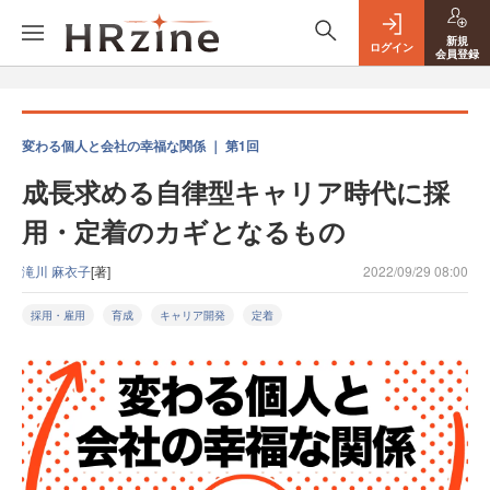
新規
ログイン
会員登録
変わる個人と会社の幸福な関係 ｜ 第1回
成長求める自律型キャリア時代に採
用・定着のカギとなるもの
滝川 麻衣子
[著]
2022/09/29 08:00
採用・雇用
育成
キャリア開発
定着