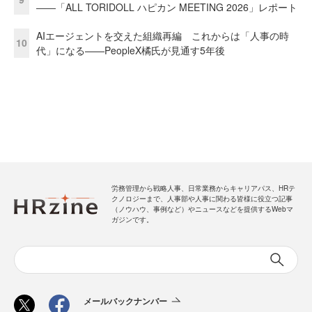
――「ALL TORIDOLL ハピカン MEETING 2026」レポート
AIエージェントを交えた組織再編 これからは「人事の時
10
代」になる——PeopleX橘氏が見通す5年後
労務管理から戦略人事、日常業務からキャリアパス、HRテ
クノロジーまで、人事部や人事に関わる皆様に役立つ記事
（ノウハウ、事例など）やニュースなどを提供するWebマ
ガジンです。
メールバックナンバー