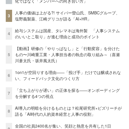
化ではなく「メンバーへの向き合い方」
人事の価値は上がる?! サイバー曽山氏、SMBCグループ、
3
塩野義製薬、江崎グリコが語る「AI×HR」
給与システムは国産、タレマネは海外製 「人事システム
4
のいいとこ取り」が進む理由と成功のポイント
【動画】研修の「やりっぱなし」と「行動変容」を分けた
5
もの〜川崎重工業・人事担当者の執念の取り組み～（喜瀬
川蒼太氏・坂井風太氏）
1on1が空回りする理由——「投げ手」だけでは醸成されな
6
い、フィードバック文化のつくり方
「立ち上がりが遅い」の正体を探る——オンボーディング
7
を分解する4つの視点
AI導入の明暗を分けるものとは？松尾研究所×ビズリーチが
8
語る「AI時代の人的資本経営と人事の役割」
全国の社員2400名が集い、笑顔と熱意を共有した1日
9