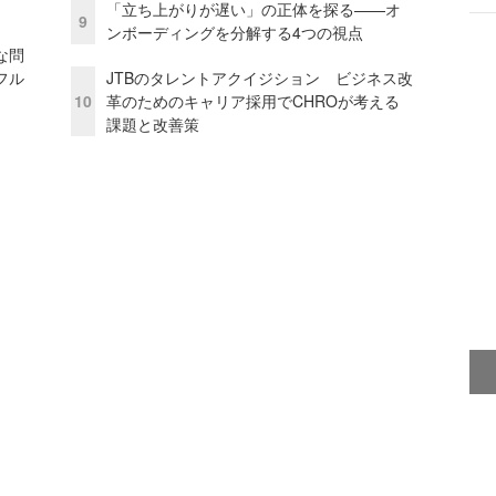
「立ち上がりが遅い」の正体を探る——オ
9
ンボーディングを分解する4つの視点
な問
フル
JTBのタレントアクイジション ビジネス改
10
革のためのキャリア採用でCHROが考える
課題と改善策