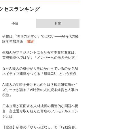
クセスランキング
今日
月間
研修は「10％のオマケ」ではない——AI時代の経
験学習加速術
NEW
生成AIがマネジメントにもたらす本質的変化は、
業務効率化ではなく「メンバーへの向き合い方」
なぜAI導入の成否が人事にかかっているのか？AI
ネイティブ組織をつくる「組織OS」という視点
AI導入の明暗を分けるものとは？松尾研究所×ビ
ズリーチが語る「AI時代の人的資本経営と人事の
役割」
日本企業が直面する人材成長の構造的な問題へ提
言 富士通が取り組んだ育成のフルモデルチェン
ジとは
【動画】研修の「やりっぱなし」と「行動変容」