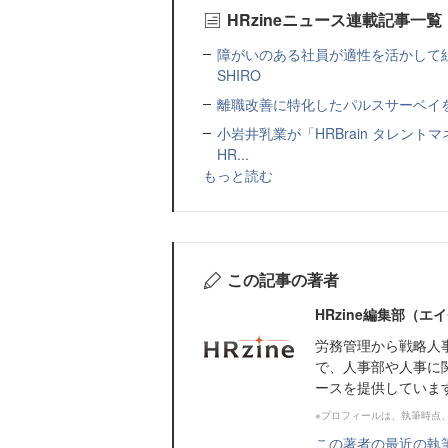
HRzineニュース連載記事一覧
障がいのある社員が適性を活かして
SHIRO
離職改善に特化したパルスサーベイを提
小岩井乳業が「HRBrain タレン
HR...
もっと読む
この記事の著者
HRzine編集部（
労務管理から戦略人
で、人事部や人事に
ースを提供していま
※プロフィールは、執筆時点
この著者の最近の執