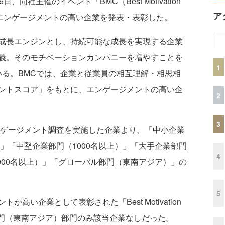
社主催のイベント「BMC（Best Motivation
ア
おいて、エンゲージメントの高い企業を発表・表彰した。
成長エンジンとし、持続可能な成長を実現する企業
義。そのモチベーションカンパニーを増やすことを
1
ている。BMCでは、企業と従業員の相互理解・相思相
ントスコア」をもとに、エンゲージメントの高い企
2
3
ンゲージメント調査を実施した企業より、「中小企業
）」「中堅企業部門（1000名以上）」「大手企業部門
4
5000名以上）」「グローバル部門（東南アジア）」の
5
い企業として表彰された「Best Motivation
ル部門（東南アジア）部門のみ該当企業なしだった。