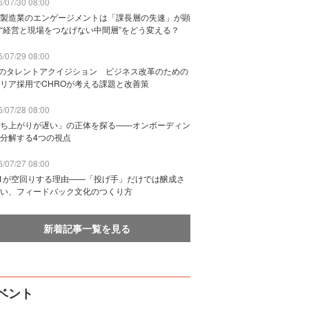
/07/30 08:00
製造業のエンゲージメントは「課長層の失速」が顕
“経営と現場をつなげない中間層”をどう変える？
/07/29 08:00
Bのタレントアクイジション ビジネス改革のための
リア採用でCHROが考える課題と改善策
/07/28 08:00
ち上がりが遅い」の正体を探る——オンボーディン
分解する4つの視点
/07/27 08:00
n1が空回りする理由——「投げ手」だけでは醸成さ
い、フィードバック文化のつくり方
新着記事一覧を見る
ベント