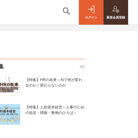
ログイン
新規
会員登録
集
AD
【特集】HRの未来～AIで何が変わ
るのか／変わらないのか
【特集】人的資本経営～人事のため
の知見・情報・事例のひろば～