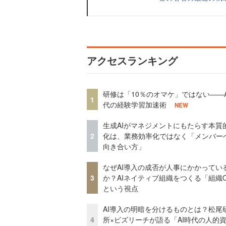
アクセスランキング
研修は「10％のオマケ」ではない——A
1
代の経験学習加速術
NEW
生成AIがマネジメントにもたらす本質
2
化は、業務効率化ではなく「メンバー
向き合い方」
なぜAI導入の成否が人事にかかってい
3
か？AIネイティブ組織をつくる「組織
という視点
AI導入の明暗を分けるものとは？松尾
4
所×ビズリーチが語る「AI時代の人的