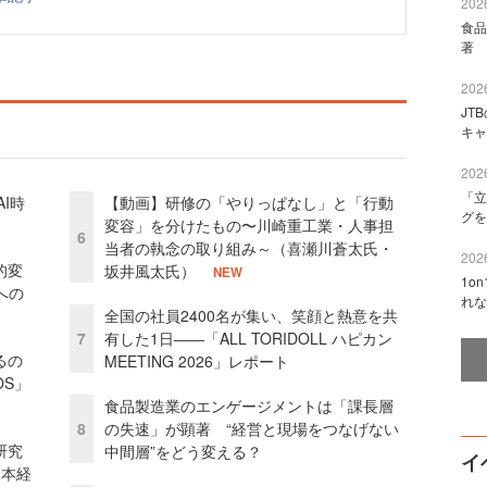
2026
食品
著 
2026
JT
キャ
2026
「立
I時
【動画】研修の「やりっぱなし」と「行動
グを
変容」を分けたもの〜川崎重工業・人事担
6
当者の執念の取り組み～（喜瀬川蒼太氏・
2026
的変
坂井風太氏）
NEW
1o
への
れな
全国の社員2400名が集い、笑顔と熱意を共
7
有した1日――「ALL TORIDOLL ハピカン
るの
MEETING 2026」レポート
OS」
食品製造業のエンゲージメントは「課長層
8
の失速」が顕著 “経営と現場をつなげない
研究
中間層”をどう変える？
イ
資本経