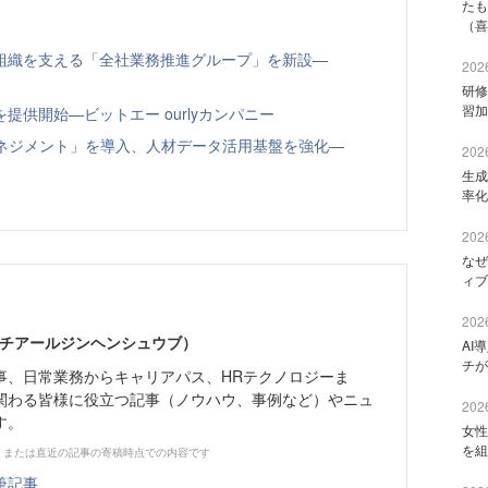
たも
（喜
組織を支える「全社業務推進グループ」を新設—
2026
研修
習加
供開始—ビットエー ourlyカンパニー
トマネジメント」を導入、人材データ活用基盤を強化—
2026
生成
率化
2026
なぜ
ィブ
2026
エイチアールジンヘンシュウブ）
AI
チが
事、日常業務からキャリアパス、HRテクノロジーま
関わる皆様に役立つ記事（ノウハウ、事例など）やニュ
2026
す。
女性
を組
、または直近の記事の寄稿時点での内容です
筆記事