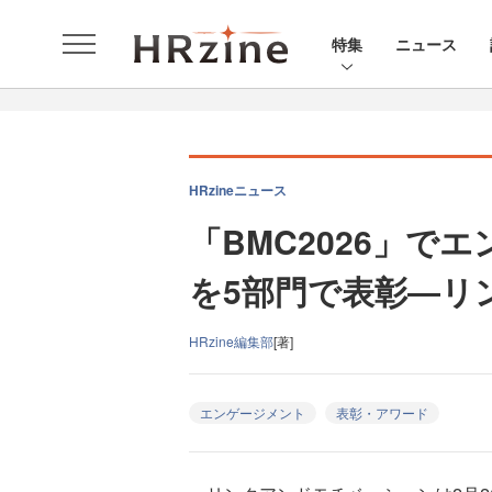
特集
ニュース
HRzineニュース
「BMC2026」で
を5部門で表彰―リ
HRzine編集部
[著]
エンゲージメント
表彰・アワード