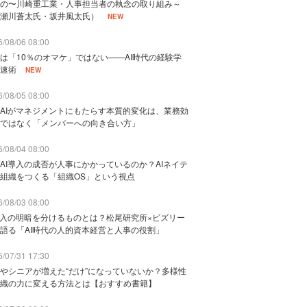
の〜川崎重工業・人事担当者の執念の取り組み～
瀬川蒼太氏・坂井風太氏）
NEW
/08/06 08:00
は「10％のオマケ」ではない——AI時代の経験学
速術
NEW
/08/05 08:00
AIがマネジメントにもたらす本質的変化は、業務効
ではなく「メンバーへの向き合い方」
/08/04 08:00
AI導入の成否が人事にかかっているのか？AIネイテ
組織をつくる「組織OS」という視点
/08/03 08:00
導入の明暗を分けるものとは？松尾研究所×ビズリー
語る「AI時代の人的資本経営と人事の役割」
/07/31 17:30
やシニアが増えた“だけ”になっていないか？多様性
織の力に変える方法とは【おすすめ書籍】