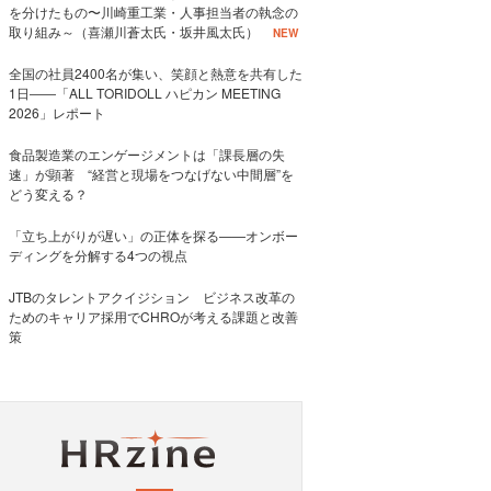
を分けたもの〜川崎重工業・人事担当者の執念の
取り組み～（喜瀬川蒼太氏・坂井風太氏）
NEW
全国の社員2400名が集い、笑顔と熱意を共有した
1日――「ALL TORIDOLL ハピカン MEETING
2026」レポート
食品製造業のエンゲージメントは「課長層の失
速」が顕著 “経営と現場をつなげない中間層”を
どう変える？
「立ち上がりが遅い」の正体を探る——オンボー
ディングを分解する4つの視点
JTBのタレントアクイジション ビジネス改革の
ためのキャリア採用でCHROが考える課題と改善
策