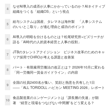
なぜAI導入の成否が人事にかかっているのか？AIネイティブ
4
組織をつくる「組織OS」という視点
給与システムは国産、タレマネは海外製 「人事システム
5
のいいとこ取り」が進む理由と成功のポイント
AI導入の明暗を分けるものとは？松尾研究所×ビズリーチが
6
語る「AI時代の人的資本経営と人事の役割」
JTBのタレントアクイジション ビジネス改革のためのキャ
7
リア採用でCHROが考える課題と改善策
パート・有期雇用労働法の改正とは？ 2026年10月に変わる
8
「同一労働同一賃金ガイドライン」の内容
全国の社員2400名が集い、笑顔と熱意を共有した1日
9
――「ALL TORIDOLL ハピカン MEETING 2026」レポート
食品製造業のエンゲージメントは「課長層の失速」が顕
10
著 “経営と現場をつなげない中間層”をどう変える？