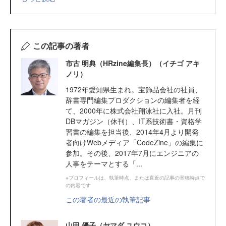
この記事の著者
市古 明典（HRzine編集長）（イチゴ アキ
ノリ）
1972年愛知県生まれ。宝飾品会社の社員、
辞書専門編集プロダクションの編集者を経
て、2000年に株式会社翔泳社に入社。月刊
DBマガジン（休刊）、IT系技術書・資格学
習書の編集を担当後、2014年4月より開発
者向けWebメディア「CodeZine」の編集に
参加。その後、2017年7月にエンジニアの
人事をテーマとする「...
※プロフィールは、執筆時点、または直近の記事の寄稿時点で
の内容です
この著者の最近の執筆記事
山田 優子（ヤマダ ユウコ）