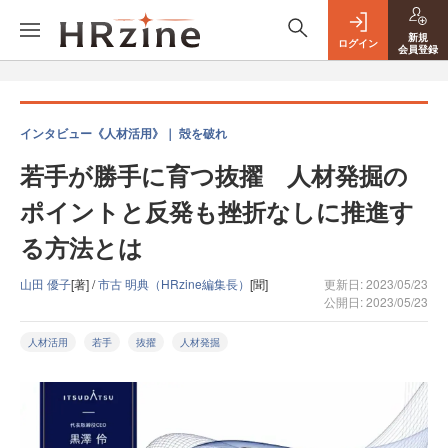
新規
ログイン
会員登録
インタビュー《人材活用》｜ 殻を破れ
若手が勝手に育つ抜擢 人材発掘の
ポイントと反発も挫折なしに推進す
る方法とは
山田 優子
[著] /
市古 明典（HRzine編集長）
[聞]
更新日: 2023/05/23
公開日: 2023/05/23
人材活用
若手
抜擢
人材発掘