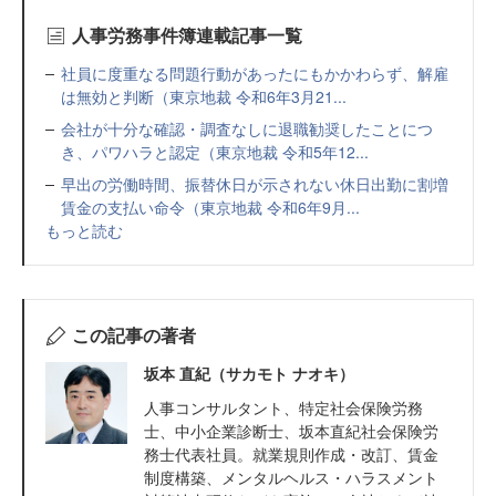
人事労務事件簿連載記事一覧
社員に度重なる問題行動があったにもかかわらず、解雇
は無効と判断（東京地裁 令和6年3月21...
会社が十分な確認・調査なしに退職勧奨したことにつ
き、パワハラと認定（東京地裁 令和5年12...
早出の労働時間、振替休日が示されない休日出勤に割増
賃金の支払い命令（東京地裁 令和6年9月...
もっと読む
この記事の著者
坂本 直紀（サカモト ナオキ）
人事コンサルタント、特定社会保険労務
士、中小企業診断士、坂本直紀社会保険労
務士代表社員。就業規則作成・改訂、賃金
制度構築、メンタルヘルス・ハラスメント