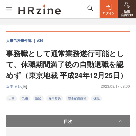
新規
ログイン
会員登録
人事労務事件簿 ｜ #36
事務職として通常業務遂行可能とし
て、休職期間満了後の自動退職を認
めず（東京地裁 平成24年12月25日）
坂本 直紀
[著]
2023/08/17 08:00
人事
労務
訴訟
雇用契約
安全配慮義務
休職
目次