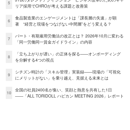
5
リア採用でCHROが考える課題と改善策
食品製造業のエンゲージメントは「課長層の失速」が顕
6
著 “経営と現場をつなげない中間層”をどう変える？
パート・有期雇用労働法の改正とは？ 2026年10月に変わる
7
「同一労働同一賃金ガイドライン」の内容
「立ち上がりが遅い」の正体を探る——オンボーディング
8
を分解する4つの視点
シチズン時計の「スキル管理」実装録——現場の「可視化
9
にメリットがない」を乗り越え、見据える未来とは
全国の社員2400名が集い、笑顔と熱意を共有した1日
10
――「ALL TORIDOLL ハピカン MEETING 2026」レポート