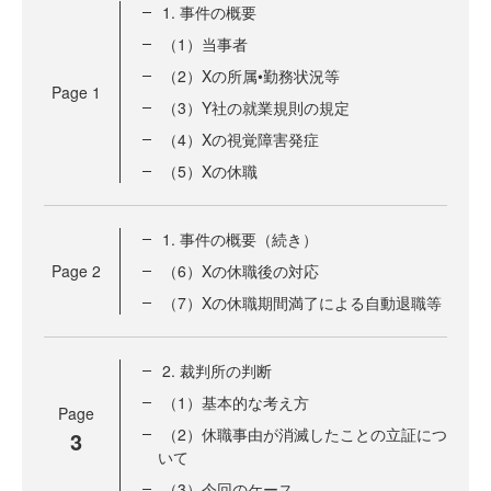
1. 事件の概要
（1）当事者
（2）Xの所属•勤務状況等
Page
1
（3）Y社の就業規則の規定
（4）Xの視覚障害発症
（5）Xの休職
1. 事件の概要（続き）
Page
2
（6）Xの休職後の対応
（7）Xの休職期間満了による自動退職等
2. 裁判所の判断
（1）基本的な考え方
Page
（2）休職事由が消滅したことの立証につ
3
いて
（3）今回のケース