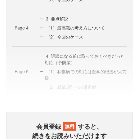
3. 要点解説
Page
4
（1）最高裁の考え方について
（2）今回のケース
4. 訴訟になる前に取っておくべきだった
対応（予防策）
Page
5
（1）私傷病での対応は医学的根拠が大前
提
（2）就業規則への規定例
会員登録
すると、
無料
続きをお読みいただけます