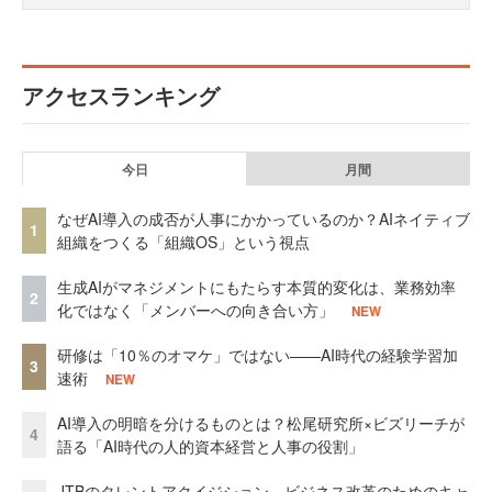
アクセスランキング
今日
月間
なぜAI導入の成否が人事にかかっているのか？AIネイティブ
1
組織をつくる「組織OS」という視点
生成AIがマネジメントにもたらす本質的変化は、業務効率
2
化ではなく「メンバーへの向き合い方」
NEW
研修は「10％のオマケ」ではない——AI時代の経験学習加
3
速術
NEW
AI導入の明暗を分けるものとは？松尾研究所×ビズリーチが
4
語る「AI時代の人的資本経営と人事の役割」
JTBのタレントアクイジション ビジネス改革のためのキャ