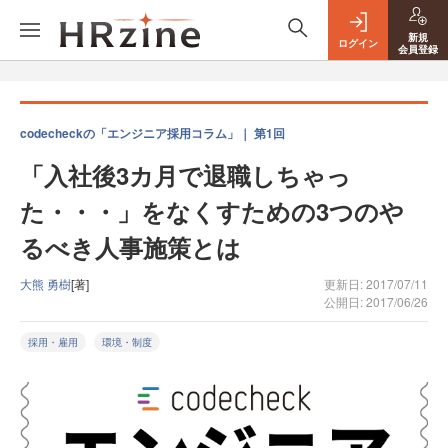
新規
ログイン
会員登録
codecheckの「エンジニア採用コラム」｜ 第1回
「入社後3カ月で退職しちゃっ
た・・・」をなくすための3つのや
るべき人事施策とは
大熊 勇樹
[著]
更新日: 2017/07/11
公開日: 2017/06/26
採用・雇用
環境・制度