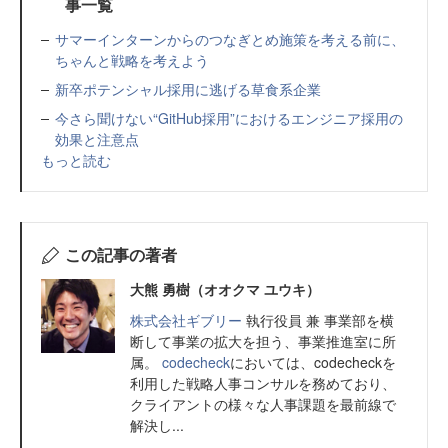
事一覧
サマーインターンからのつなぎとめ施策を考える前に、
ちゃんと戦略を考えよう
新卒ポテンシャル採用に逃げる草食系企業
今さら聞けない“GitHub採用”におけるエンジニア採用の
効果と注意点
もっと読む
この記事の著者
大熊 勇樹（オオクマ ユウキ）
株式会社ギブリー
執行役員 兼 事業部を横
断して事業の拡大を担う、事業推進室に所
属。
codecheck
においては、codecheckを
利用した戦略人事コンサルを務めており、
クライアントの様々な人事課題を最前線で
解決し...