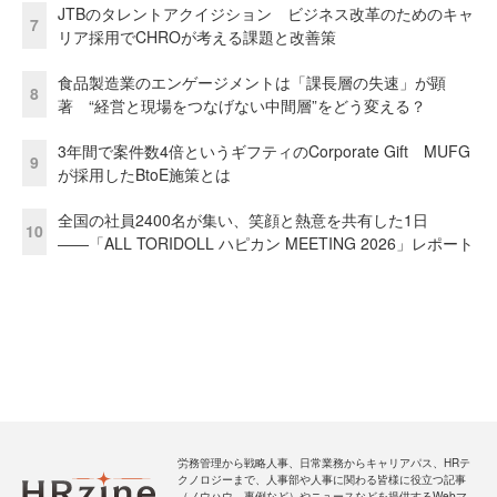
JTBのタレントアクイジション ビジネス改革のためのキャ
7
リア採用でCHROが考える課題と改善策
食品製造業のエンゲージメントは「課長層の失速」が顕
8
著 “経営と現場をつなげない中間層”をどう変える？
3年間で案件数4倍というギフティのCorporate Gift MUFG
9
が採用したBtoE施策とは
全国の社員2400名が集い、笑顔と熱意を共有した1日
10
――「ALL TORIDOLL ハピカン MEETING 2026」レポート
労務管理から戦略人事、日常業務からキャリアパス、HRテ
クノロジーまで、人事部や人事に関わる皆様に役立つ記事
（ノウハウ、事例など）やニュースなどを提供するWebマ