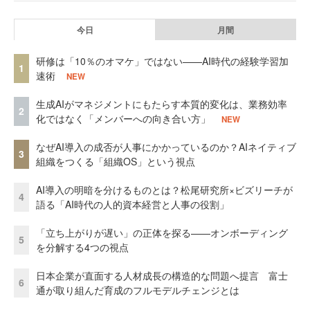
今日
月間
研修は「10％のオマケ」ではない——AI時代の経験学習加
1
速術
NEW
生成AIがマネジメントにもたらす本質的変化は、業務効率
2
化ではなく「メンバーへの向き合い方」
NEW
なぜAI導入の成否が人事にかかっているのか？AIネイティブ
3
組織をつくる「組織OS」という視点
AI導入の明暗を分けるものとは？松尾研究所×ビズリーチが
4
語る「AI時代の人的資本経営と人事の役割」
「立ち上がりが遅い」の正体を探る——オンボーディング
5
を分解する4つの視点
日本企業が直面する人材成長の構造的な問題へ提言 富士
6
通が取り組んだ育成のフルモデルチェンジとは