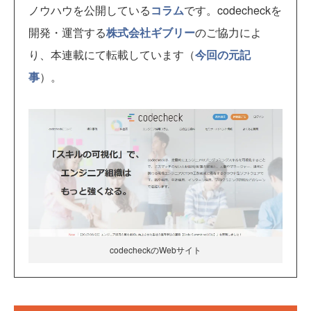
ノウハウを公開している
コラム
です。codecheckを
開発・運営する
株式会社ギブリー
のご協力によ
り、本連載にて転載しています（
今回の元記
事
）。
codecheckのWebサイト