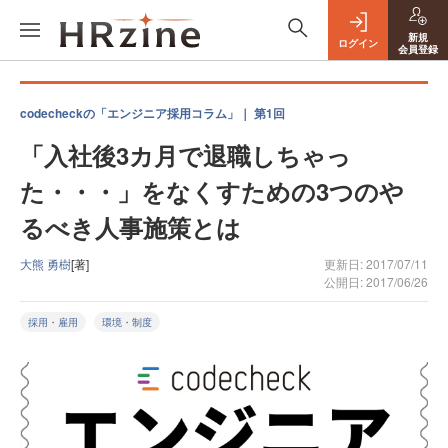
新規
ログイン
会員登録
codecheckの「エンジニア採用コラム」｜ 第1回
「入社後3カ月で退職しちゃっ
た・・・」をなくすための3つのや
るべき人事施策とは
大熊 勇樹
[著]
更新日: 2017/07/11
公開日: 2017/06/26
採用・雇用
環境・制度