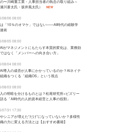
の〜川崎重工業・人事担当者の執念の取り組み～
瀬川蒼太氏・坂井風太氏）
NEW
/08/06 08:00
は「10％のオマケ」ではない——AI時代の経験学
速術
/08/05 08:00
AIがマネジメントにもたらす本質的変化は、業務効
ではなく「メンバーへの向き合い方」
/08/04 08:00
AI導入の成否が人事にかかっているのか？AIネイテ
組織をつくる「組織OS」という視点
/08/03 08:00
導入の明暗を分けるものとは？松尾研究所×ビズリー
語る「AI時代の人的資本経営と人事の役割」
/07/31 17:30
やシニアが増えた“だけ”になっていないか？多様性
織の力に変える方法とは【おすすめ書籍】