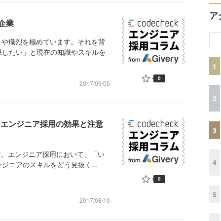
ア
企業
まや熾烈を極めています。それを背
保したい」と現在の知識やスキルを
1
0
2017/09/05
2
けるエンジニア採用の効果と注意
3
です。エンジニア採用において、「い
4
ジニアのスキルをどう見抜く...
0
5
2017/08/10