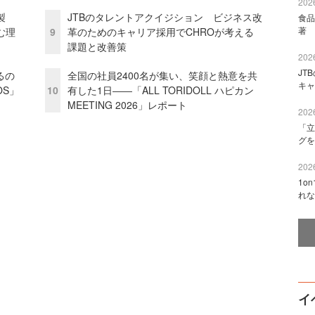
2026
外製
JTBのタレントアクイジション ビジネス改
食品
著 
む理
9
革のためのキャリア採用でCHROが考える
課題と改善策
2026
JT
るの
全国の社員2400名が集い、笑顔と熱意を共
キャ
OS」
10
有した1日――「ALL TORIDOLL ハピカン
MEETING 2026」レポート
2026
「立
グを
2026
1o
れな
イ