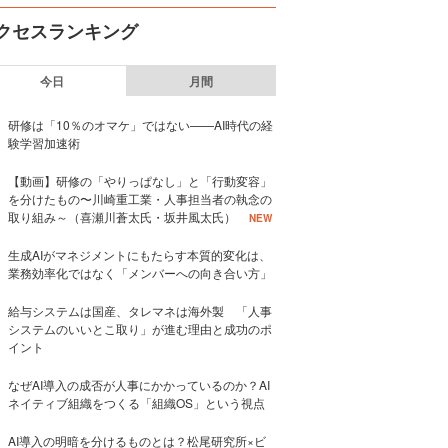
クセスランキング
今日
月間
研修は「10％のオマケ」ではない——AI時代の経
験学習加速術
【動画】研修の「やりっぱなし」と「行動変容」
を分けたもの〜川崎重工業・人事担当者の執念の
取り組み～（喜瀬川蒼太氏・坂井風太氏）
NEW
生成AIがマネジメントにもたらす本質的変化は、
業務効率化ではなく「メンバーへの向き合い方」
給与システムは国産、タレマネは海外製 「人事
システムのいいとこ取り」が進む理由と成功のポ
イント
なぜAI導入の成否が人事にかかっているのか？AI
ネイティブ組織をつくる「組織OS」という視点
AI導入の明暗を分けるものとは？松尾研究所×ビ