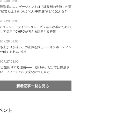
/07/30 08:00
製造業のエンゲージメントは「課長層の失速」が顕
“経営と現場をつなげない中間層”をどう変える？
/07/29 08:00
Bのタレントアクイジション ビジネス改革のための
リア採用でCHROが考える課題と改善策
/07/28 08:00
ち上がりが遅い」の正体を探る——オンボーディン
分解する4つの視点
/07/27 08:00
n1が空回りする理由——「投げ手」だけでは醸成さ
い、フィードバック文化のつくり方
新着記事一覧を見る
ベント