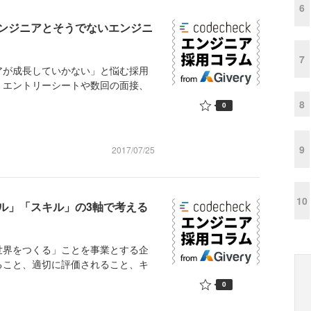
6
ンジニアとそうでないエンジニ
7
が成長していかない」と悩む採用
。エントリーシートや数回の面接、
8
0
9
2017/07/25
10
ル」「スキル」の3軸で考える
界をつくる」ことを事業とする企
ること、適切に評価されること、キ
0