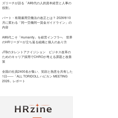
ズリーチが語る「AI時代の人的資本経営と人事の
役割」
パート・有期雇用労働法の改正とは？ 2026年10
月に変わる「同一労働同一賃金ガイドライン」の
内容
AI時代こそ「Humanity」を経営インフラへ 世界
のHRリーダーが立ち返る組織と個人のあり方
JTBのタレントアクイジション ビジネス改革の
ためのキャリア採用でCHROが考える課題と改善
策
全国の社員2400名が集い、笑顔と熱意を共有した
1日――「ALL TORIDOLL ハピカン MEETING
2026」レポート