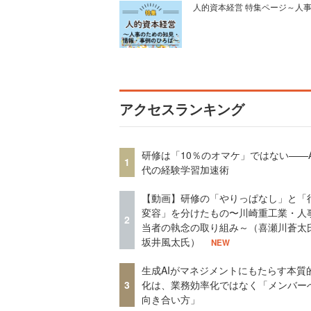
人的資本経営 特集ページ～人
アクセスランキング
研修は「10％のオマケ」ではない——A
1
代の経験学習加速術
【動画】研修の「やりっぱなし」と「
変容」を分けたもの〜川崎重工業・人
2
当者の執念の取り組み～（喜瀬川蒼太
坂井風太氏）
NEW
生成AIがマネジメントにもたらす本質
3
化は、業務効率化ではなく「メンバー
向き合い方」