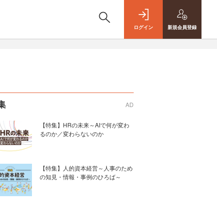
ログイン
新規
会員登録
集
AD
【特集】HRの未来～AIで何が変わ
るのか／変わらないのか
【特集】人的資本経営～人事のため
の知見・情報・事例のひろば～