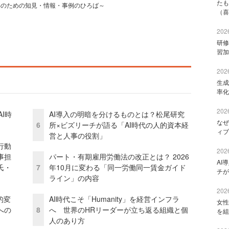
たも
事のための知見・情報・事例のひろば～
（喜
2026
研修
習加
2026
生成
率化
2026
I時
AI導入の明暗を分けるものとは？松尾研究
なぜ
6
所×ビズリーチが語る「AI時代の人的資本経
ィブ
営と人事の役割」
行動
2026
事担
パート・有期雇用労働法の改正とは？ 2026
AI
氏・
7
年10月に変わる「同一労働同一賃金ガイド
チが
ライン」の内容
2026
的変
AI時代こそ「Humanity」を経営インフラ
女性
への
8
へ 世界のHRリーダーが立ち返る組織と個
を組
人のあり方