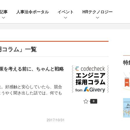
記事
人事法令ポータル
イベント
HRテクノロジー
採用コラム」一覧
特
策を考える前に、ちゃんと戦略
。好感触と安心していたら、競合
ようやく聞き出した話では、何でも
0
2017/10/31