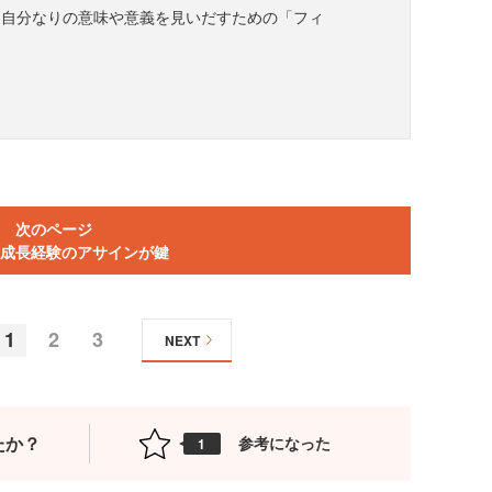
に自分なりの意味や意義を見いだすための「フィ
次のページ
成長経験のアサインが鍵
1
2
3
NEXT
たか？
参考になった
1