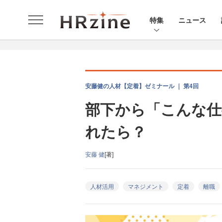
特集
ニュース
安藤健の人材【定着】ゼミナール ｜ 第4回
部下から「こんな仕
れたら？
安藤 健
[著]
人材活用
マネジメント
定着
離職