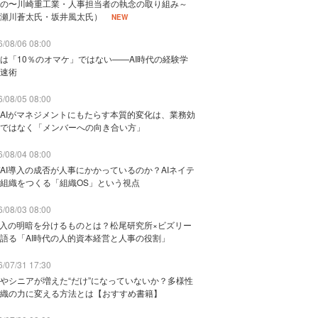
の〜川崎重工業・人事担当者の執念の取り組み～
瀬川蒼太氏・坂井風太氏）
NEW
/08/06 08:00
は「10％のオマケ」ではない——AI時代の経験学
速術
/08/05 08:00
AIがマネジメントにもたらす本質的変化は、業務効
ではなく「メンバーへの向き合い方」
/08/04 08:00
AI導入の成否が人事にかかっているのか？AIネイテ
組織をつくる「組織OS」という視点
/08/03 08:00
導入の明暗を分けるものとは？松尾研究所×ビズリー
語る「AI時代の人的資本経営と人事の役割」
/07/31 17:30
やシニアが増えた“だけ”になっていないか？多様性
織の力に変える方法とは【おすすめ書籍】