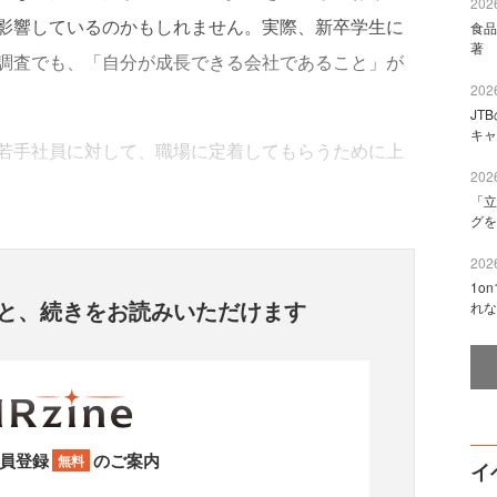
2026
影響しているのかもしれません。実際、新卒学生に
食品
著 
調査でも、「自分が成長できる会社であること」が
2026
JT
キャ
若手社員に対して、職場に定着してもらうために上
2026
。
「立
グを
2026
1o
と、
続きをお読みいただけます
れな
員登録
のご案内
無料
イ