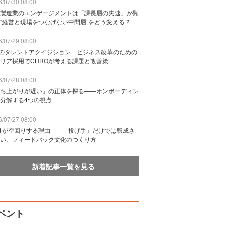
/07/30 08:00
製造業のエンゲージメントは「課長層の失速」が顕
“経営と現場をつなげない中間層”をどう変える？
/07/29 08:00
Bのタレントアクイジション ビジネス改革のための
リア採用でCHROが考える課題と改善策
/07/28 08:00
ち上がりが遅い」の正体を探る——オンボーディン
分解する4つの視点
/07/27 08:00
n1が空回りする理由——「投げ手」だけでは醸成さ
い、フィードバック文化のつくり方
新着記事一覧を見る
ベント