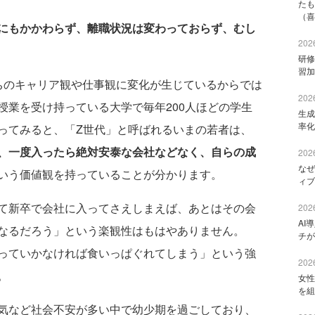
たも
（喜
にもかかわらず、離職状況は変わっておらず、むし
2026
研修
習加
のキャリア観や仕事観に変化が生じているからでは
2026
授業を受け持っている大学で毎年200人ほどの学生
生成
率化
ってみると、「Z世代」と呼ばれるいまの若者は、
、一度入ったら絶対安泰な会社などなく、自らの成
2026
なぜ
いう価値観を持っていることが分かります。
ィブ
て新卒で会社に入ってさえしまえば、あとはその会
2026
AI
なるだろう」という楽観性はもはやありません。
チが
っていかなければ食いっぱぐれてしまう」という強
2026
。
女性
を組
気など社会不安が多い中で幼少期を過ごしており、