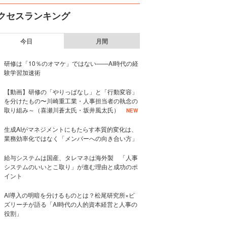
クセスランキング
今日
月間
研修は「10％のオマケ」ではない——AI時代の経
験学習加速術
【動画】研修の「やりっぱなし」と「行動変容」
を分けたもの〜川崎重工業・人事担当者の執念の
取り組み～（喜瀬川蒼太氏・坂井風太氏）
NEW
生成AIがマネジメントにもたらす本質的変化は、
業務効率化ではなく「メンバーへの向き合い方」
給与システムは国産、タレマネは海外製 「人事
システムのいいとこ取り」が進む理由と成功のポ
イント
AI導入の明暗を分けるものとは？松尾研究所×ビ
ズリーチが語る「AI時代の人的資本経営と人事の
役割」