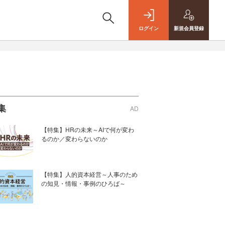
ログイン
新規
会員登録
集
AD
【特集】HRの未来～AIで何が変わ
るのか／変わらないのか
【特集】人的資本経営～人事のため
の知見・情報・事例のひろば～