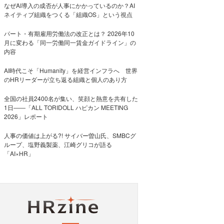
なぜAI導入の成否が人事にかかっているのか？AI
ネイティブ組織をつくる「組織OS」という視点
パート・有期雇用労働法の改正とは？ 2026年10
月に変わる「同一労働同一賃金ガイドライン」の
内容
AI時代こそ「Humanity」を経営インフラへ 世界
のHRリーダーが立ち返る組織と個人のあり方
全国の社員2400名が集い、笑顔と熱意を共有した
1日――「ALL TORIDOLL ハピカン MEETING
2026」レポート
人事の価値は上がる?! サイバー曽山氏、SMBCグ
ループ、塩野義製薬、江崎グリコが語る
「AI×HR」