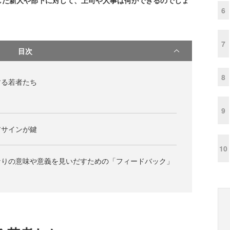
した新人や部下に対して、上司や人事は何ができるのでしょ
6
7
目次
8
する若者たち
9
アサインが鍵
10
なりの意味や意義を見いだすための「フィードバック」