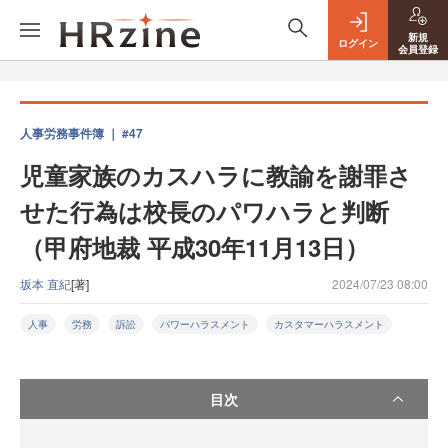
新規
ログイン
会員登録
人事労務事件簿 ｜ #47
児童家族のカスハラに教諭を謝罪さ
せた行為は校長のパワハラと判断
（甲府地裁 平成30年11月13日）
坂本 直紀
[著]
2024/07/23 08:00
人事
労務
訴訟
パワーハラスメント
カスタマーハラスメント
目次