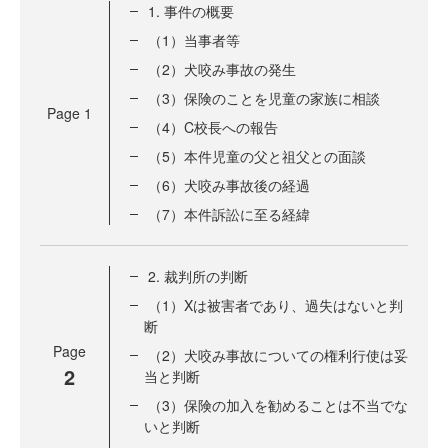
1. 事件の概要
（1）当事者等
（2）犬咬み事故の発生
（3）保険のことを児童の家族に相談
Page
1
（4）C校長への報告
（5）本件児童の父と祖父との面談
（6）犬咬み事故後の経過
（7）本件訴訟に至る経緯
2. 裁判所の判断
（1）Xは被害者であり、過失はないと判
断
Page
（2）犬咬み事故についての権利行使は妥
2
当と判断
（3）保険の加入を勧めることは不当でな
いと判断