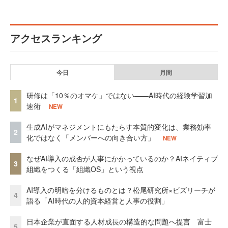
アクセスランキング
今日
月間
研修は「10％のオマケ」ではない——AI時代の経験学習加
1
速術
NEW
生成AIがマネジメントにもたらす本質的変化は、業務効率
2
化ではなく「メンバーへの向き合い方」
NEW
なぜAI導入の成否が人事にかかっているのか？AIネイティブ
3
組織をつくる「組織OS」という視点
AI導入の明暗を分けるものとは？松尾研究所×ビズリーチが
4
語る「AI時代の人的資本経営と人事の役割」
日本企業が直面する人材成長の構造的な問題へ提言 富士
5