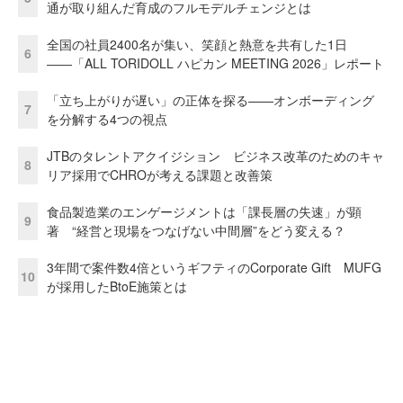
通が取り組んだ育成のフルモデルチェンジとは
全国の社員2400名が集い、笑顔と熱意を共有した1日
6
――「ALL TORIDOLL ハピカン MEETING 2026」レポート
「立ち上がりが遅い」の正体を探る——オンボーディング
7
を分解する4つの視点
JTBのタレントアクイジション ビジネス改革のためのキャ
8
リア採用でCHROが考える課題と改善策
食品製造業のエンゲージメントは「課長層の失速」が顕
9
著 “経営と現場をつなげない中間層”をどう変える？
3年間で案件数4倍というギフティのCorporate Gift MUFG
10
が採用したBtoE施策とは