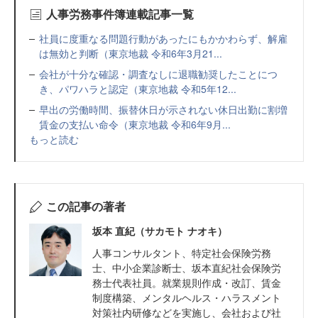
人事労務事件簿連載記事一覧
社員に度重なる問題行動があったにもかかわらず、解雇
は無効と判断（東京地裁 令和6年3月21...
会社が十分な確認・調査なしに退職勧奨したことにつ
き、パワハラと認定（東京地裁 令和5年12...
早出の労働時間、振替休日が示されない休日出勤に割増
賃金の支払い命令（東京地裁 令和6年9月...
もっと読む
この記事の著者
坂本 直紀（サカモト ナオキ）
人事コンサルタント、特定社会保険労務
士、中小企業診断士、坂本直紀社会保険労
務士代表社員。就業規則作成・改訂、賃金
制度構築、メンタルヘルス・ハラスメント
対策社内研修などを実施し、会社および社