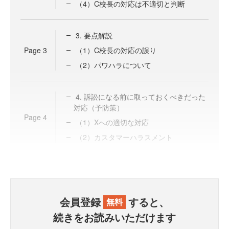
（4）C校長の対応は不適切と判断
3. 要点解説
Page
3
（1）C校長の対応の誤り
（2）パワハラについて
4. 訴訟になる前に取っておくべきだった
対応（予防策）
Page
4
（1）Xへの適切な対応
（2）カスタマーハラスメント
会員登録
すると、
無料
続きをお読みいただけます